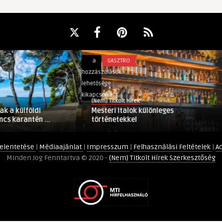
Mesteri
a
GASZTRO
italok
hozzászólások
különleges
lehetősége
történetekkel
kikapcsolva
(Nem) Titkolt Hírek
bejegyzéshez
 a külföldi
Mesteri italok különleges
s karantén ...
történetekkel
elentetése
|
Médiaajánlat
|
Impresszum
|
Felhasználási Feltételek
|
A
Minden Jog Fenntartva © 2020 -
(Nem) Titkolt Hírek Szerkesztőség