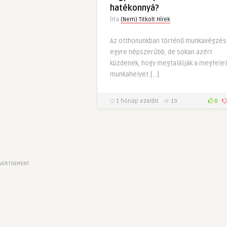
hatékonnyá?
Írta
(Nem) Titkolt Hírek
Az otthonunkban történő munkavégzés
egyre népszerűbb, de sokan azért
küzdenek, hogy megtalálják a megfele
munkahelyet […]
1 hónap ezelőtt
19
0
VERTISEMENT