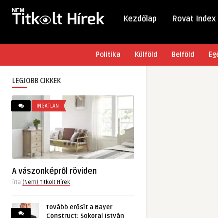
Kezdőlap
Rovat Index
Politika
Külföld
Belföld
Eg
LEGJOBB CIKKEK
INGATLAN
A vászonképről röviden
Írta
(Nem) Titkolt Hírek
Tovább erősít a Bayer
Construct: Sokorai István