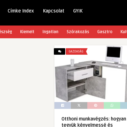
Címke Index
Kapcsolat
GYIK
észség
Kiemelt
Ingatlan
Szórakozás
Gasztro
Kul
GAZDASÁG
Otthoni munkavégzés: hogyan
tegyük kényelmessé és