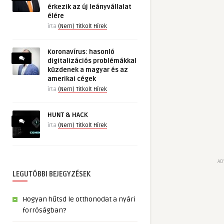
érkezik az új leányvállalat
élére
írta
(Nem) Titkolt Hírek
Koronavírus: hasonló
digitalizációs problémákkal
küzdenek a magyar és az
amerikai cégek
írta
(Nem) Titkolt Hírek
HUNT & HACK
írta
(Nem) Titkolt Hírek
AD
LEGUTÓBBI BEJEGYZÉSEK
Hogyan hűtsd le otthonodat a nyári
forróságban?