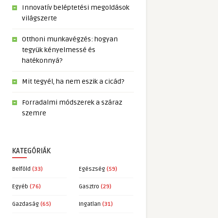
Innovatív beléptetési megoldások
világszerte
Otthoni munkavégzés: hogyan
tegyük kényelmessé és
hatékonnyá?
Mit tegyél, ha nem eszik a cicád?
Forradalmi módszerek a száraz
szemre
KATEGÓRIÁK
Belföld
(33)
Egészség
(59)
Egyéb
(76)
Gasztro
(29)
Gazdaság
(65)
Ingatlan
(31)