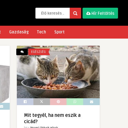
Hír Feltöltés
t
Gazdaság
Tech
Sport
EGÉSZSÉG
Mit tegyél, ha nem eszik a
cicád?