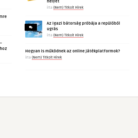
helyét
írta
(Nem) Titkolt Hírek
emre
Az igazi bátorság próbája a repülőből
ugrás
írta
(Nem) Titkolt Hírek
 –
ához
Hogyan is működnek az online játékplatformok?
írta
(Nem) Titkolt Hírek