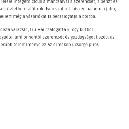
lefelé integető cicus a mancsaival a szerencsét, a pénzt és
sok üzletben találunk ilyen szobrot, hiszen ha nem a jobb,
lett még a vásárlókat is becsalogatja a boltba.
oista varázsló, Liu Hai csalogatta ki egy kútból
gadta, ami onnantól szerencsét és gazdagságot hozott az
szerűbb teremtménye ez az érméken ücsörgő piros