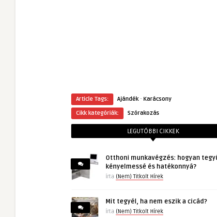
·
Article Tags:
Ajándék
Karácsony
Cikk kategóriák:
Szórakozás
LEGUTÓBBI CIKKEK
Otthoni munkavégzés: hogyan tegy
kényelmessé és hatékonnyá?
írta
(Nem) Titkolt Hírek
Mit tegyél, ha nem eszik a cicád?
írta
(Nem) Titkolt Hírek