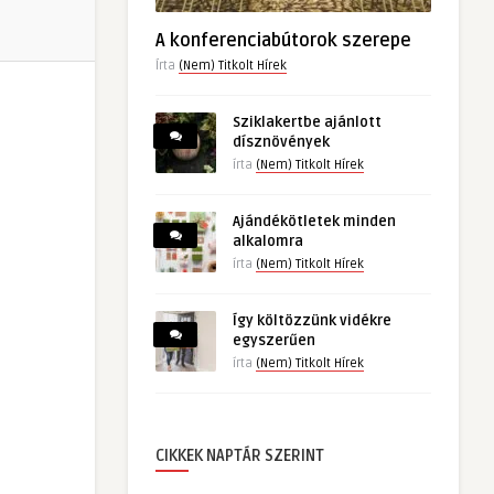
A konferenciabútorok szerepe
Írta
(Nem) Titkolt Hírek
Sziklakertbe ajánlott
dísznövények
írta
(Nem) Titkolt Hírek
Ajándékötletek minden
alkalomra
írta
(Nem) Titkolt Hírek
Így költözzünk vidékre
egyszerűen
írta
(Nem) Titkolt Hírek
CIKKEK NAPTÁR SZERINT