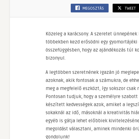
MEGOSZTÁS
TWEET
Közeleg a karácsony. A szeretet ünnepének 
többekben kezd erősödni egy gyomortájéki é
összefüggésben, hogy az ajándékozás túl k
bizonyul.
A legtöbben szeretnének igazán jó meglepe
azoknak, akik fontosak a számukra, de ehh
meg a megfelelő eszközt, így sokszor csak n
Pontosan tudjuk, hogy a személyre szabott 
készített kedvességek azok, amiket a legsz
sokaknál az idő, másoknál a kreativitás hiá
egyéb is gátja lehet előbbiek kivitelezésén
megoldást választani, aminek mindenki örü
gondolunk!