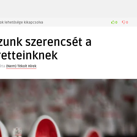
k
0
0
ok lehetősége kikapcsolva
zunk szerencsét a
k
retteinknek
Írta
(Nem) Titkolt Hírek