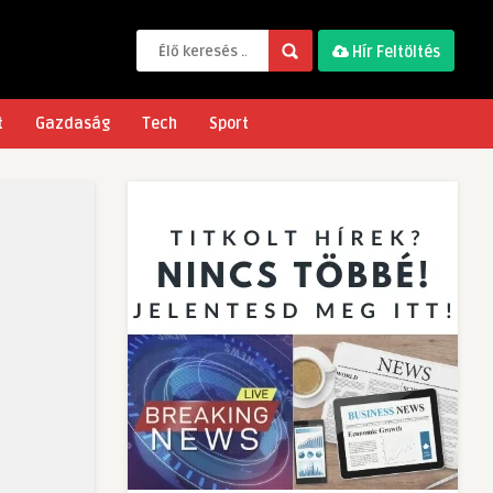
Hír Feltöltés
t
Gazdaság
Tech
Sport