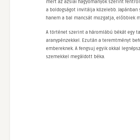
mert az ázsiai hagyományok szerint fentről 
a boldogságot invitálja közelebb. Japánban 
hanem a bal mancsát mozgatja, előbbiek mel
A történet szerint a háromlábú békát egy ta
aranypénzekkel. Ezután a teremtményt befo
embereknek. A fengsuj egyik okkal legnép
szemekkel megáldott béka.