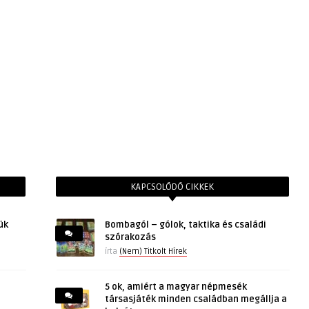
KAPCSOLÓDÓ CIKKEK
ük
Bombagól – gólok, taktika és családi
szórakozás
írta
(Nem) Titkolt Hírek
5 ok, amiért a magyar népmesék
társasjáték minden családban megállja a