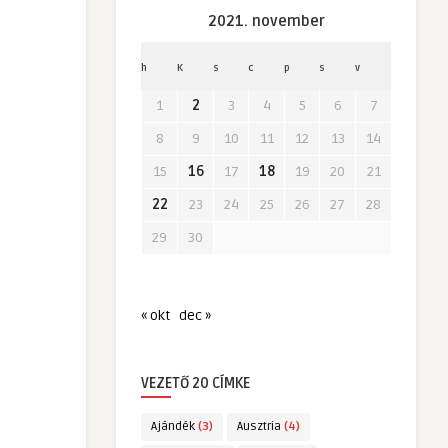
2021. november
h
K
s
c
p
s
v
1
2
3
4
5
6
7
8
9
10
11
12
13
14
15
16
17
18
19
20
21
22
23
24
25
26
27
28
29
30
« okt
dec »
VEZETŐ 20 CÍMKE
Ajándék
(3)
Ausztria
(4)