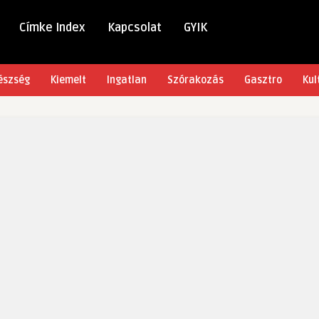
Címke Index
Kapcsolat
GYIK
észség
Kiemelt
Ingatlan
Szórakozás
Gasztro
Kul