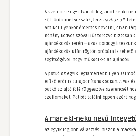
A szerencse egy olyan dolog, amit senki ne
sőt, örömmel vesszük, ha a
házhoz áll
. Lét
amiket ilyenkor érdemes bevetni, olyan tár
néhány kedves szóval fűszerezve biztosan s
ajándékozás terén – azaz boldoggá teszünk 
ajándékozás után rögtön próbára is tehető
segítségével, hogy működik-e az ajándék.
A patkó az egyik legismertebb ilyen szimb
elűző erőt is tulajdonítanak sokan. A vas é
patkó az ajtó fölé függesztve szerencsét hoz
szellemeket. Patkót találni éppen ezért nagy
A maneki-neko nevű integet
az egyik legjobb választás, hiszen a macsk