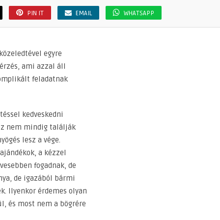
PIN IT
EMAIL
WHATSAPP
közeledtével egyre
rzés, ami azzal áll
omplikált feladatnak
téssel kedveskedni
ez nem mindig találják
yögés lesz a vége.
ajándékok, a kézzel
ívesebben fogadnak, de
nya, de igazából bármi
ek. Ilyenkor érdemes olyan
l, és most nem a bögrére