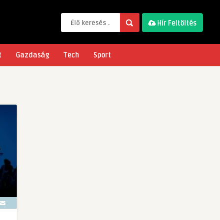
Hír Feltöltés
t
Gazdaság
Tech
Sport