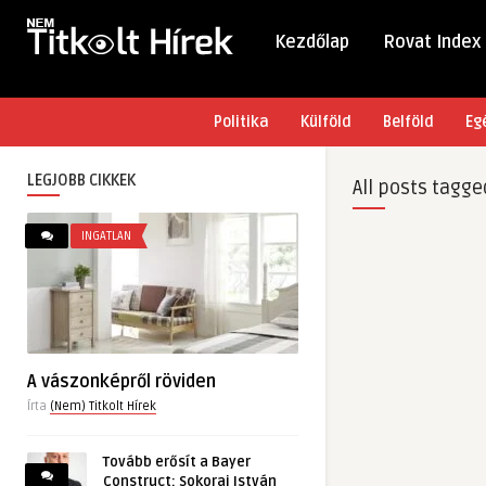
Kezdőlap
Rovat Index
Politika
Külföld
Belföld
Eg
LEGJOBB CIKKEK
All posts tagge
INGATLAN
A vászonképről röviden
Írta
(Nem) Titkolt Hírek
Tovább erősít a Bayer
Construct: Sokorai István