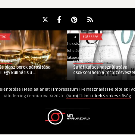
Saját
a
EGÉSZSÉG
kulacs
hozzászólások
használatával
lehetősége
csökkenthető
kikapcsolva
(Nem) Titkolt Hírek
a
orok párosítása
Saját kulacs használatával
fertőzésveszély
ris u ...
csökkenthető a fertőzésveszély
bejegyzéshez
elentetése
|
Médiaajánlat
|
Impresszum
|
Felhasználási Feltételek
|
A
Minden Jog Fenntartva © 2020 -
(Nem) Titkolt Hírek Szerkesztőség