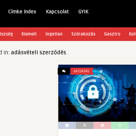
Címke Index
Kapcsolat
GYIK
észség
Kiemelt
Ingatlan
Szórakozás
Gasztro
Kul
d in:
adásvételi szerződés
GAZDASÁG