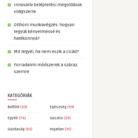
Innovatív beléptetési megoldások
világszerte
Otthoni munkavégzés: hogyan
tegyük kényelmessé és
hatékonnyá?
Mit tegyél, ha nem eszik a cicád?
Forradalmi módszerek a száraz
szemre
KATEGÓRIÁK
Belföld
(33)
Egészség
(59)
Egyéb
(76)
Gasztro
(29)
Gazdaság
(65)
Ingatlan
(31)