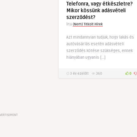
Telefonra, vagy étkészletre?
Mikor kössünk adásvételi
szerződést?
Írta
(Nem) Titkolt Hírek
Azt mindannyian tudjuk, hogy lakás és
autóvásárlás esetén adásvételi
szerződés kötése szükséges, ennek
hiányában ugyanis […]
3 év ezelőtt
360
0
VERTISEMENT