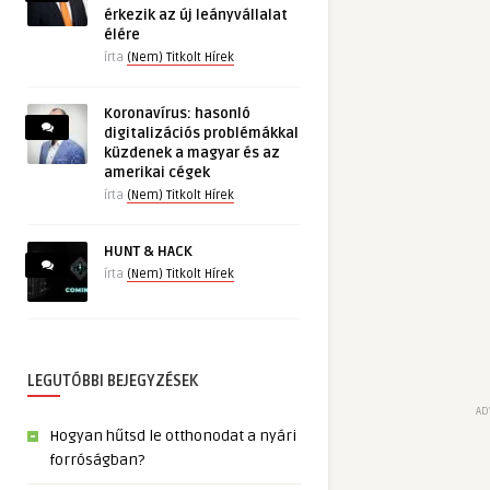
érkezik az új leányvállalat
élére
írta
(Nem) Titkolt Hírek
Koronavírus: hasonló
digitalizációs problémákkal
küzdenek a magyar és az
amerikai cégek
írta
(Nem) Titkolt Hírek
HUNT & HACK
írta
(Nem) Titkolt Hírek
LEGUTÓBBI BEJEGYZÉSEK
AD
Hogyan hűtsd le otthonodat a nyári
forróságban?