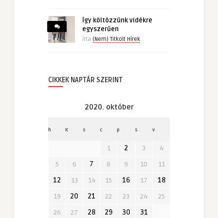
Így költözzünk vidékre
egyszerűen
írta
(Nem) Titkolt Hírek
CIKKEK NAPTÁR SZERINT
2020. október
h
K
s
c
p
s
v
1
2
3
4
5
6
7
8
9
10
11
12
13
14
15
16
17
18
19
20
21
22
23
24
25
26
27
28
29
30
31