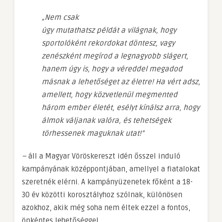
„Nem csak
úgy mutathatsz példát a világnak, hogy
sportolóként rekordokat döntesz, vagy
zenészként megírod a legnagyobb slágert,
hanem úgy is, hogy a véreddel megadod
másnak a lehetőséget az életre! Ha vért adsz,
amellett, hogy közvetlenül megmented
három ember életét, esélyt kínálsz arra, hogy
álmok váljanak valóra, és tehetségek
törhessenek maguknak utat!”
–
áll a Magyar Vöröskereszt idén ősszel induló
kampányának középpontjában, amellyel a fiatalokat
szeretnék elérni. A kampányüzenetek főként a 18-
30 év közötti korosztályhoz szólnak, különösen
azokhoz, akik még soha nem éltek ezzel a fontos,
önkéntes lehetőséggel.