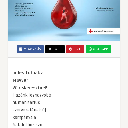
MEGOSZTÁS
TWEET
PIN IT
WHATSAPP
Indítsd útnak a
Magyar
Vöröskeresztnél!
Hazánk legnagyobb
humanitárius
szervezetének új
kampánya a
fiatalokhoz szól.