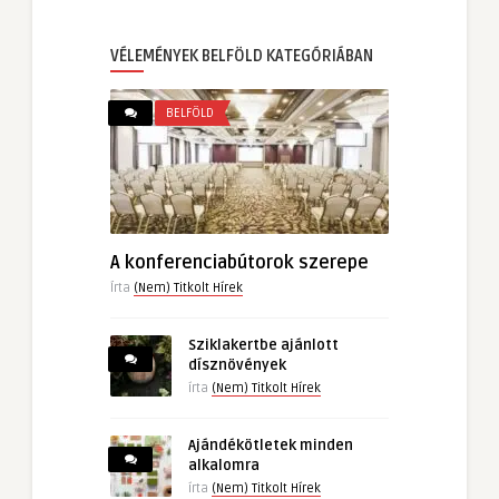
VÉLEMÉNYEK BELFÖLD KATEGÓRIÁBAN
BELFÖLD
A konferenciabútorok szerepe
Írta
(Nem) Titkolt Hírek
Sziklakertbe ajánlott
dísznövények
írta
(Nem) Titkolt Hírek
Ajándékötletek minden
alkalomra
írta
(Nem) Titkolt Hírek