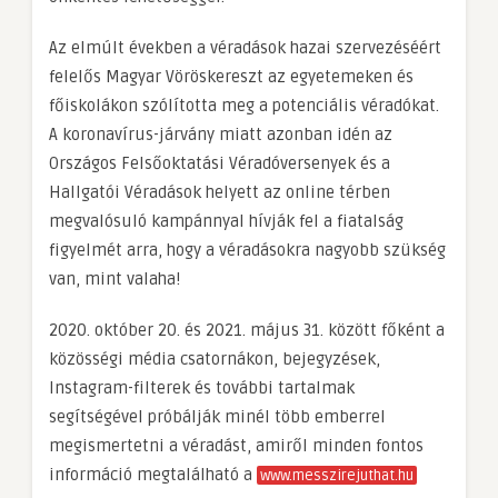
Az elmúlt években a véradások hazai szervezéséért
felelős Magyar Vöröskereszt az egyetemeken és
főiskolákon szólította meg a potenciális véradókat.
A koronavírus-járvány miatt azonban idén az
Országos Felsőoktatási Véradóversenyek és a
Hallgatói Véradások helyett az online térben
megvalósuló kampánnyal hívják fel a fiatalság
figyelmét arra, hogy a véradásokra nagyobb szükség
van, mint valaha!
2020. október 20. és 2021. május 31. között főként a
közösségi média csatornákon, bejegyzések,
Instagram-filterek és további tartalmak
segítségével próbálják minél több emberrel
megismertetni a véradást, amiről minden fontos
információ megtalálható a
www.messzirejuthat.hu