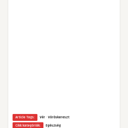
·
Article Tags:
Vér
Vöröskereszt
Cikk kategóriák:
Egészség