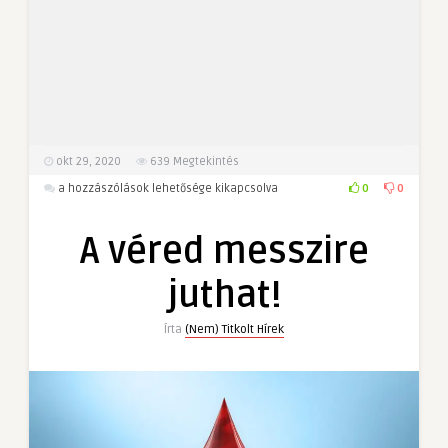
okt 29, 2020
639
Megtekintés
A
0
0
a hozzászólások lehetősége kikapcsolva
véred
messzire
A véred messzire
juthat!
bejegyzéshez
juthat!
Írta
(Nem) Titkolt Hírek