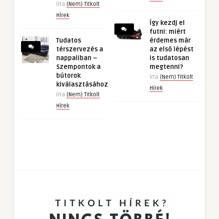
írta
(Nem) Titkolt
Hírek
Így kezdj el
futni: miért
Tudatos
érdemes már
térszervezés a
az első lépést
nappaliban –
is tudatosan
Szempontok a
megtenni?
bútorok
írta
(Nem) Titkolt
kiválasztásához
Hírek
írta
(Nem) Titkolt
Hírek