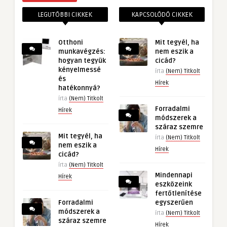
LEGUTÓBBI CIKKEK
KAPCSOLÓDÓ CIKKEK
Otthoni
Mit tegyél, ha
munkavégzés:
nem eszik a
hogyan tegyük
cicád?
kényelmessé
írta
(Nem) Titkolt
és
Hírek
hatékonnyá?
írta
(Nem) Titkolt
Forradalmi
Hírek
módszerek a
száraz szemre
Mit tegyél, ha
írta
(Nem) Titkolt
nem eszik a
Hírek
cicád?
írta
(Nem) Titkolt
Mindennapi
Hírek
eszközeink
fertőtlenítése
Forradalmi
egyszerűen
módszerek a
írta
(Nem) Titkolt
száraz szemre
Hírek