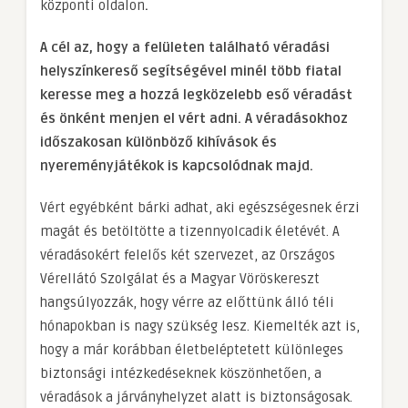
központi oldalon
.
A cél az, hogy a felületen található véradási
helyszínkereső segítségével minél több fiatal
keresse meg a hozzá legközelebb eső véradást
és önként menjen el vért adni. A véradásokhoz
időszakosan különböző kihívások és
nyereményjátékok is kapcsolódnak majd.
Vért egyébként bárki adhat, aki egészségesnek érzi
magát és betöltötte a tizennyolcadik életévét. A
véradásokért felelős két szervezet, az Országos
Vérellátó Szolgálat és a Magyar Vöröskereszt
hangsúlyozzák, hogy vérre az előttünk álló téli
hónapokban is nagy szükség lesz. Kiemelték azt is,
hogy a már korábban életbeléptetett különleges
biztonsági intézkedéseknek köszönhetően, a
véradások a járványhelyzet alatt is biztonságosak.