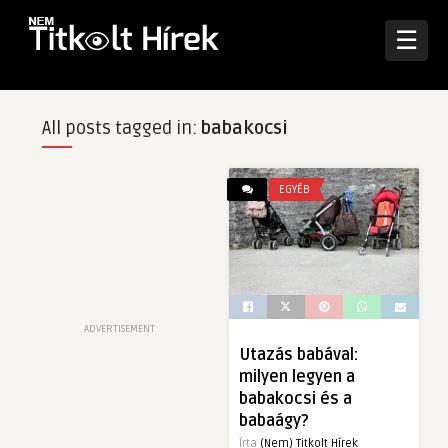
☰
All posts tagged in:
babakocsi
EGYÉB
ADVERTISEMENT
Utazás babával:
milyen legyen a
babakocsi és a
babaágy?
Írta
(Nem) Titkolt Hírek