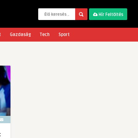
Hír Feltöltés
t
Gazdaság
Tech
Sport
t