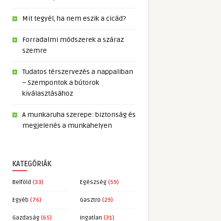
Mit tegyél, ha nem eszik a cicád?
Forradalmi módszerek a száraz
szemre
Tudatos térszervezés a nappaliban
– Szempontok a bútorok
kiválasztásához
A munkaruha szerepe: biztonság és
megjelenés a munkahelyen
KATEGÓRIÁK
Belföld
(33)
Egészség
(59)
Egyéb
(76)
Gasztro
(29)
Gazdaság
(65)
Ingatlan
(31)