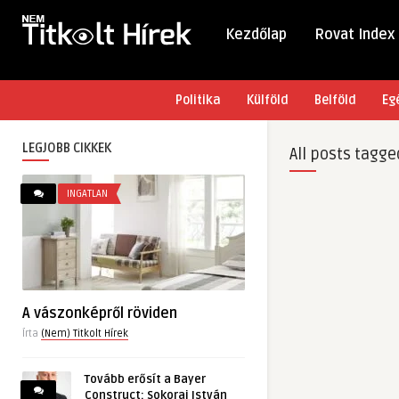
Kezdőlap
Rovat Index
Politika
Külföld
Belföld
Eg
LEGJOBB CIKKEK
All posts tagge
INGATLAN
A vászonképről röviden
Írta
(Nem) Titkolt Hírek
Tovább erősít a Bayer
Construct: Sokorai István