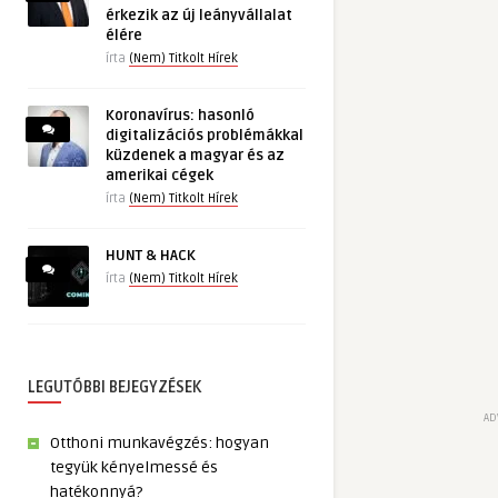
érkezik az új leányvállalat
élére
írta
(Nem) Titkolt Hírek
Koronavírus: hasonló
digitalizációs problémákkal
küzdenek a magyar és az
amerikai cégek
írta
(Nem) Titkolt Hírek
HUNT & HACK
írta
(Nem) Titkolt Hírek
LEGUTÓBBI BEJEGYZÉSEK
AD
Otthoni munkavégzés: hogyan
tegyük kényelmessé és
hatékonnyá?