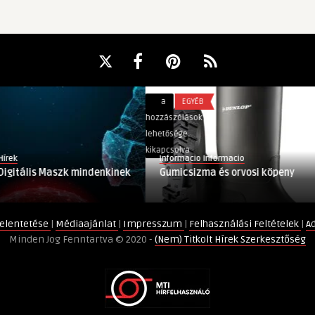
Gumicsizma
a
EGYÉB
és
hozzászólások
orvosi
lehetősége
köpeny
kikapcsolva
Informacio Informacio
bejegyzéshez
s Maszk mindenkinek
Gumicsizma és orvosi köpeny
elentetése
|
Médiaajánlat
|
Impresszum
|
Felhasználási Feltételek
|
A
Minden Jog Fenntartva © 2020 -
(Nem) Titkolt Hírek Szerkesztőség