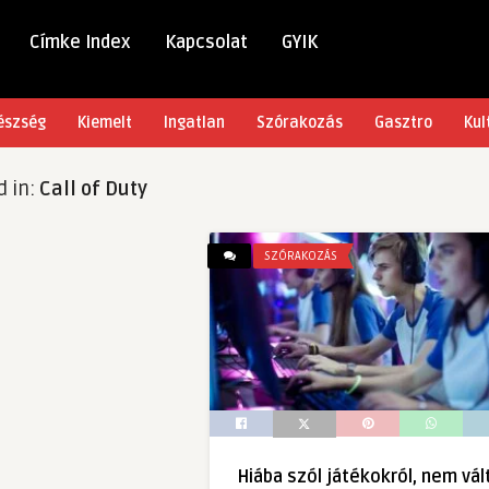
Címke Index
Kapcsolat
GYIK
észség
Kiemelt
Ingatlan
Szórakozás
Gasztro
Kul
d in:
Call of Duty
SZÓRAKOZÁS
Hiába szól játékokról, nem vál