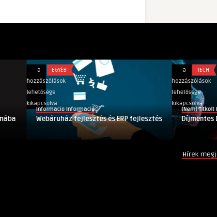
Webáruház
Díjmentes
a
EGYÉB
a
TECH
fejlesztés
Digitális
hozzászólások
hozzászólások
és
Maszk
lehetősége
lehetősége
ERP
mindenkinek
kikapcsolva
kikapcsolva
Informacio Informacio
(Nem) Titkolt Hírek
fejlesztés
bejegyzéshez
Webáruház fejlesztés és ERP fejlesztés
Díjmentes Digitáli
bejegyzéshez
Hírek megj