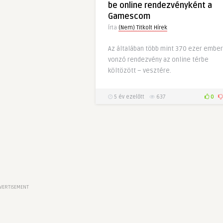
be online rendezvényként a
Gamescom
Írta
(Nem) Titkolt Hírek
Az általában több mint 370 ezer ember
vonzó rendezvény az online térbe
költözött – vesztére.
5 év ezelőtt
637
0
VERTISEMENT