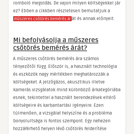
romboló megoldás. De vajon milyen költségekkel jár
ez? Ebben a cikkben részletesen bemutatjuk a
át és annak előnyeit.
műszeres csőtörés bemérés ár
Mi befolyásolja a műszeres
csőtörés bemérés árát?
A műszeres csőtörés bemérés ára számos
tényezőtől függ. Először is, a használt technológia
és eszközök nagy mértékben meghatározzák a
költségeket. A jelzőgázos, akusztikus illetve
kamerás vizsgálatok mind különböző árkategóriába
esnek, tekintettel a használt berendezések eltérő
költségeire és karbantartási igényeire. Ezen
túlmenően, a vizsgálat helyszíne és a probléma
bonyolultsága is fontos szempont. Egy nehezen
hozzáférhető helyen lévő csőtörés felderítése