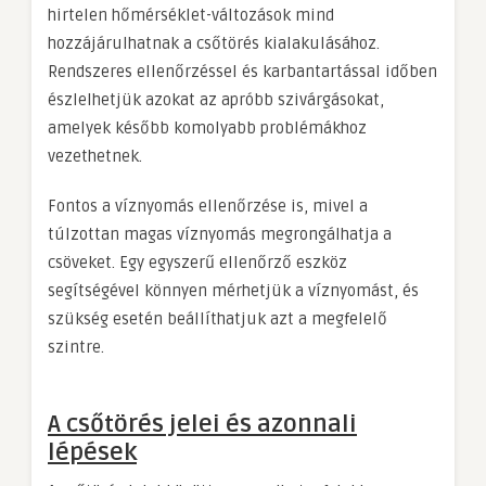
hirtelen hőmérséklet-változások mind
hozzájárulhatnak a csőtörés kialakulásához.
Rendszeres ellenőrzéssel és karbantartással időben
észlelhetjük azokat az apróbb szivárgásokat,
amelyek később komolyabb problémákhoz
vezethetnek.
Fontos a víznyomás ellenőrzése is, mivel a
túlzottan magas víznyomás megrongálhatja a
csöveket. Egy egyszerű ellenőrző eszköz
segítségével könnyen mérhetjük a víznyomást, és
szükség esetén beállíthatjuk azt a megfelelő
szintre.
A csőtörés jelei és azonnali
lépések