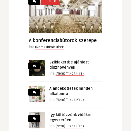
BELFÖLD
A konferenciabútorok szerepe
Írta
(Nem) Titkolt Hírek
Sziklakertbe ajánlott
dísznövények
írta
(Nem) Titkolt Hírek
Ajándékötletek minden
alkalomra
írta
(Nem) Titkolt Hírek
Így költözzünk vidékre
egyszerűen
írta
(Nem) Titkolt Hírek