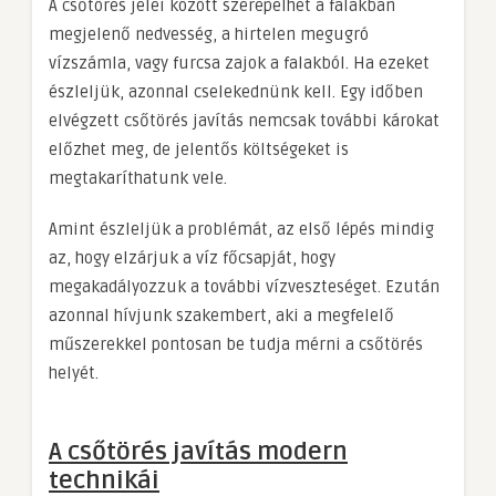
A csőtörés jelei között szerepelhet a falakban
megjelenő nedvesség, a hirtelen megugró
vízszámla, vagy furcsa zajok a falakból. Ha ezeket
észleljük, azonnal cselekednünk kell. Egy időben
elvégzett csőtörés javítás nemcsak további károkat
előzhet meg, de jelentős költségeket is
megtakaríthatunk vele.
Amint észleljük a problémát, az első lépés mindig
az, hogy elzárjuk a víz főcsapját, hogy
megakadályozzuk a további vízveszteséget. Ezután
azonnal hívjunk szakembert, aki a megfelelő
műszerekkel pontosan be tudja mérni a csőtörés
helyét.
A csőtörés javítás modern
technikái