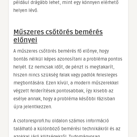
például drágább lehet, mint egy könnyen elérhető
helyen lévő.
Műszeres csőtörés bemérés
előnyei
A műszeres csőtörés bemérés fő előnye, hogy
bontás nélkül képes azonosítani a probléma pontos
helyét. Ez nemcsak időt, de pénzt is megtakarít,
hiszen nincs szükség falak vagy padlók felesleges
megbontására. Ezen kívül, a modern műszerekkel
végzett felderítések pontosabbak, így kisebb az
esélye annak, hogy a probléma későbbi fázisban
újra jelentkezzen.
A csotoresprofi.hu oldalon számos információ
található a különböző bemérési technikákról és az
azokkal járó költségekről. Tudományosan