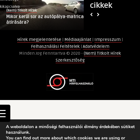
cikkek
az
és
kikapcsolva
kikapcsolva
(Nem) Titkolt Hírek
(Nem) Titkolt Hírek
autópálya-
munkáltatói
Mikor kerül sor az autópálya-matrica
Koronavírus: teleko
matrica
COVID-
átírására?
munkáltatói COVID-1
átírására?
19
bejegyzéshez
fedezet
Hírek megjelentetése
|
Médiaajánlat
|
Impresszum
|
a
Felhasználási Feltételek
|
Adatvédelem
Generalitól
Minden Jog Fenntartva © 2020 -
(Nem) Titkolt Hírek
bejegyzéshez
Szerkesztőség
A weboldalon a minőségi felhasználói élmény érdekében sütiket
használunk.
You can find out more about which cookies we are using or