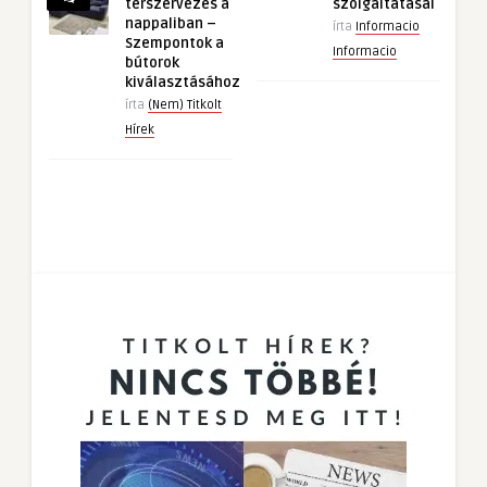
térszervezés a
szolgáltatásai
nappaliban –
írta
Informacio
Szempontok a
Informacio
bútorok
kiválasztásához
írta
(Nem) Titkolt
Hírek