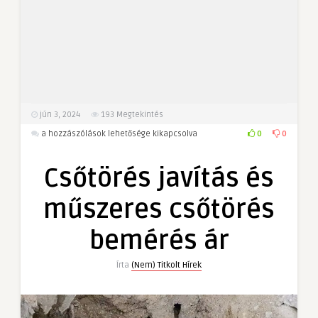
jún 3, 2024
193
Megtekintés
Csőtörés
0
0
a hozzászólások lehetősége kikapcsolva
javítás
és
Csőtörés javítás és
műszeres
csőtörés
műszeres csőtörés
bemérés
ár
bemérés ár
bejegyzéshez
Írta
(Nem) Titkolt Hírek