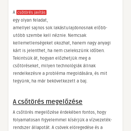
A
csőtörés javítás
egy olyan feladat,
amellyel sajnos sok lakástulajdonosnak előbb-
utóbb szembe kell néznie. Nemcsak
kellemetlenségeket okozhat, hanem nagy anyagi
kárt is jelenthet, ha nem cselekszünk időben.
Tekintsük át, hogyan előzhetjük meg a
csőtöréseket, milyen technológiák állnak
rendelkezésre a probléma megoldására, és mit
tegyünk, ha már bekövetkezett a baj.
A csőtörés megelőzése
A csőtörés megelőzése érdekében fontos, hogy
folyamatosan figyelemmel kísérjük a vízvezeték-
rendszer állapotát. A csövek elöregedése és a