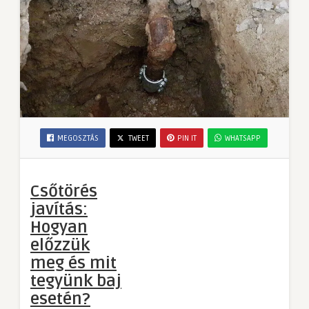
MEGOSZTÁS
TWEET
PIN IT
WHATSAPP
Csőtörés
javítás:
Hogyan
előzzük
meg és mit
tegyünk baj
esetén?