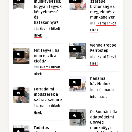
munkavégzés:
szerepe:
hogyan tegyük
biztonság és
kényelmessé
megjelenés a
és
munkahelyen
hatékonnyá?
írta
(Nem) Titkolt
írta
(Nem) Titkolt
Hírek
Hírek
Wendeltreppe
Mit tegyél, ha
Ferrostep
nem eszik a
írta
(Nem) Titkolt
cicád?
Hírek
írta
(Nem) Titkolt
Hírek
Panama
kávébabok
Forradalmi
írta
Informacio
módszerek a
Informacio
száraz szemre
írta
(Nem) Titkolt
Dr. Bodnár Lilla
Hírek
adatvédelmi
ügyvéd
Tudatos
munkaügyi