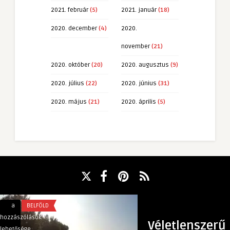
2021. február
(5)
2021. január
(18)
2020. december
(4)
2020.
november
(21)
2020. október
(20)
2020. augusztus
(9)
2020. július
(22)
2020. június
(31)
2020. május
(21)
2020. április
(5)
Mikor
Koronavírus:
a
BELFÖLD
a
EGÉSZSÉG
kerül
telekonzultációs
hozzászólások
hozzászólások
Véletlenszerű
sor
opció
lehetősége
lehetősége