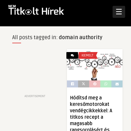
☰
All posts tagged in:
domain authority
KIEMELT
ADVERTISEMENT
Hódítsd meg a
keresőmotorokat
vendégcikkekkel: A
titkos recept a
magasabb
rangsorolásért és