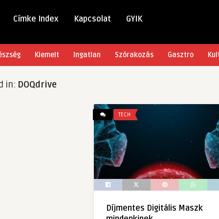
Címke Index
Kapcsolat
GYIK
észség
Kiemelt
Ingatlan
Szórakozás
Gasztro
Kul
d in:
DOQdrive
TECH
Díjmentes Digitális Maszk