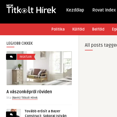
Kezdőlap
Rovat Index
Politika
Külföld
Belföld
Eg
LEGJOBB CIKKEK
All posts tagge
INGATLAN
A vászonképről röviden
Írta
(Nem) Titkolt Hírek
Tovább erősít a Bayer
Construct: Sokorai István