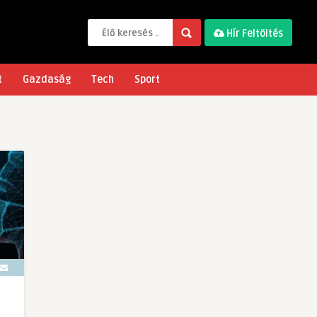
Hír Feltöltés
t
Gazdaság
Tech
Sport