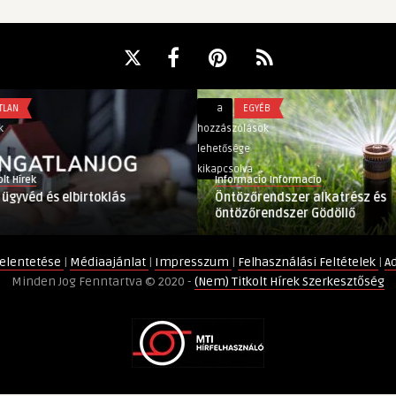
Öntözőrendszer
a
EGYÉB
alkatrész
hozzászólások
és
lehetősége
öntözőrendszer
kikapcsolva
Informacio Informacio
Gödöllő
elbirtoklás
Öntözőrendszer alkatrész és
bejegyzéshez
öntözőrendszer Gödöllő
elentetése
|
Médiaajánlat
|
Impresszum
|
Felhasználási Feltételek
|
A
Minden Jog Fenntartva © 2020 -
(Nem) Titkolt Hírek Szerkesztőség