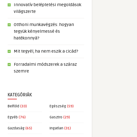
Innovatív beléptetési megoldások
világszerte
Otthoni munkavégzés: hogyan
tegyük kényelmessé és
hatékonnyá?
Mit tegyél, ha nem eszik a cicád?
Forradalmi módszerek a száraz
szemre
KATEGÓRIÁK
Belföld
(33)
Egészség
(59)
Egyéb
(76)
Gasztro
(29)
Gazdaság
(65)
Ingatlan
(31)