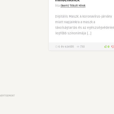
mindenkinek
Írta
(Nem) Titkolt Hírek
Digitális Maszk: A koronavírus-járvány
miatt napjainkra a maszk a
távolságtartás és az egészségvédele
legfőbb szinonimája […]
6 év ezelőtt
730
0
VERTISEMENT