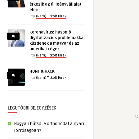
érkezik az új leányvállalat
élére
írta
(Nem) Titkolt Hírek
Koronavírus: hasonló
digitalizációs problémákkal
küzdenek a magyar és az
amerikai cégek
írta
(Nem) Titkolt Hírek
HUNT & HACK
írta
(Nem) Titkolt Hírek
LEGUTÓBBI BEJEGYZÉSEK
AD
Hogyan hűtsd le otthonodat a nyári
forróságban?