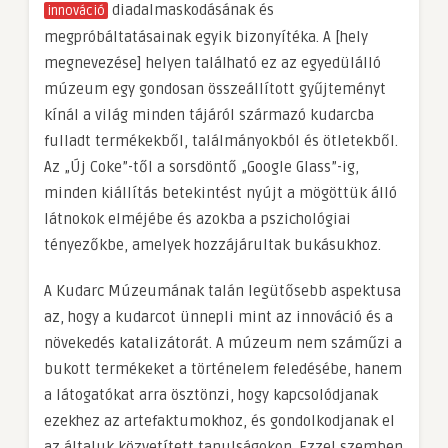
diadalmaskodásának és
innováció
megpróbáltatásainak egyik bizonyítéka. A [hely
megnevezése] helyen található ez az egyedülálló
múzeum egy gondosan összeállított gyűjteményt
kínál a világ minden tájáról származó kudarcba
fulladt termékekből, találmányokból és ötletekből.
Az „Új Coke”-től a sorsdöntő „Google Glass”-ig,
minden kiállítás betekintést nyújt a mögöttük álló
látnokok elméjébe és azokba a pszichológiai
tényezőkbe, amelyek hozzájárultak bukásukhoz.
A Kudarc Múzeumának talán legütősebb aspektusa
az, hogy a kudarcot ünnepli mint az innováció és a
növekedés katalizátorát. A múzeum nem száműzi a
bukott termékeket a történelem feledésébe, hanem
a látogatókat arra ösztönzi, hogy kapcsolódjanak
ezekhez az artefaktumokhoz, és gondolkodjanak el
az általuk közvetített tanulságokon. Ezzel szemben