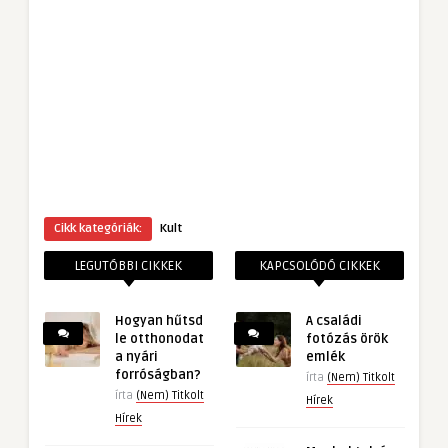
Cikk kategóriák:
Kult
LEGUTÓBBI CIKKEK
KAPCSOLÓDÓ CIKKEK
Hogyan hűtsd
A családi
le otthonodat
fotózás örök
a nyári
emlék
forróságban?
írta
(Nem) Titkolt
írta
(Nem) Titkolt
Hírek
Hírek