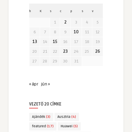
h
K
s
c
p
s
v
1
2
3
4
5
6
7
8
9
10
11
12
13
14
15
16
17
18
19
20
21
22
23
24
25
26
27
28
29
30
31
« ápr
jún »
VEZETŐ 20 CÍMKE
Ajándék
(3)
Ausztria
(4)
featured
(17)
Huawei
(5)