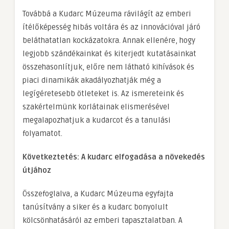
Továbbá a Kudarc Múzeuma rávilágít az emberi
ítélőképesség hibás voltára és az innovációval járó
beláthatatlan kockázatokra. Annak ellenére, hogy
legjobb szándékainkat és kiterjedt kutatásainkat
összehasonlítjuk, előre nem látható kihívások és
piaci dinamikák akadályozhatják még a
legígéretesebb ötleteket is. Az ismereteink és
szakértelmünk korlátainak elismerésével
megalapozhatjuk a kudarcot és a tanulási
folyamatot.
Következtetés: A kudarc elfogadása a növekedés
útjához
Összefoglalva, a Kudarc Múzeuma egyfajta
tanúsítvány a siker és a kudarc bonyolult
kölcsönhatásáról az emberi tapasztalatban. A