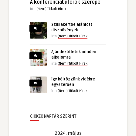
A konferenciabútorok szerepe
Írta
(Nem) Titkolt Hírek
Sziklakertbe ajánlott
dísznövények
írta
(Nem) Titkolt Hírek
Ajándékötletek minden
alkalomra
írta
(Nem) Titkolt Hírek
Így költözzünk vidékre
egyszerűen
írta
(Nem) Titkolt Hírek
CIKKEK NAPTÁR SZERINT
2024. május