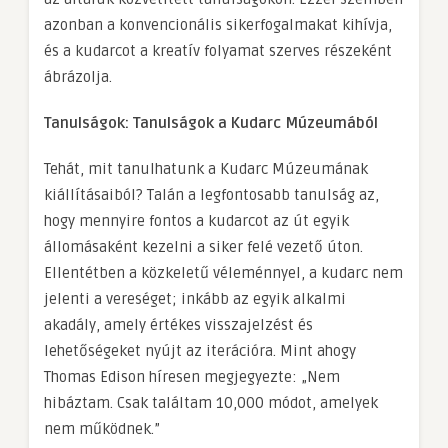
azonban a konvencionális sikerfogalmakat kihívja,
és a kudarcot a kreatív folyamat szerves részeként
ábrázolja.
Tanulságok: Tanulságok a Kudarc Múzeumából
Tehát, mit tanulhatunk a Kudarc Múzeumának
kiállításaiból? Talán a legfontosabb tanulság az,
hogy mennyire fontos a kudarcot az út egyik
állomásaként kezelni a siker felé vezető úton.
Ellentétben a közkeletű véleménnyel, a kudarc nem
jelenti a vereséget; inkább az egyik alkalmi
akadály, amely értékes visszajelzést és
lehetőségeket nyújt az iterációra. Mint ahogy
Thomas Edison híresen megjegyezte: „Nem
hibáztam. Csak találtam 10,000 módot, amelyek
nem működnek.”