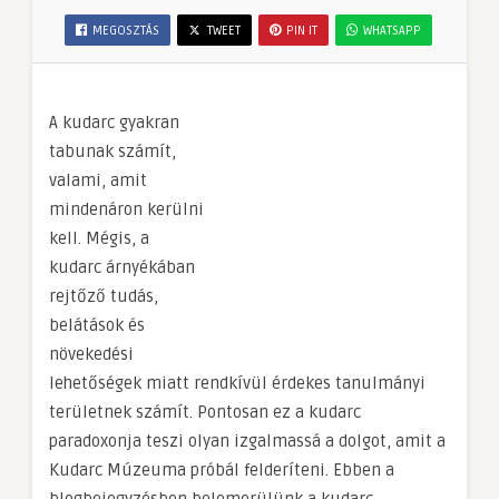
MEGOSZTÁS
TWEET
PIN IT
WHATSAPP
A kudarc gyakran
tabunak számít,
valami, amit
mindenáron kerülni
kell. Mégis, a
kudarc árnyékában
rejtőző tudás,
belátások és
növekedési
lehetőségek miatt rendkívül érdekes tanulmányi
területnek számít. Pontosan ez a kudarc
paradoxonja teszi olyan izgalmassá a dolgot, amit a
Kudarc Múzeuma próbál felderíteni. Ebben a