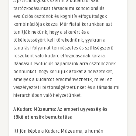
A pszichológusok szerint a kudarctól való
tartózkodásunkat társadalmi kondicionálás,
evolúciós ösztönök és kognitív elfogultságok
kombinációja okozza. Már fiatal korunkban azt
tanítják nekünk, hogy a sikerért és a
tökéletességért kell törekednünk, gyakran a
tanulási folyamat természetes és szükségszerű
részeként való kudarc elfogadásának kárára.
Ráadásul evolúciós hajlamaink arra ösztönöznek
bennünket, hogy kerüljük azokat a helyzeteket,
amelyek a kudarcot eredményezhetik, mivel ez
veszélyezteti biztonságérzetünket és a társadalmi
hierarchiában való helyzetünket.
A Kudarc Múzeuma: Az emberi ügyesség és
tökéletlenség bemutatása
Itt jön képbe a Kudarc Múzeuma, a humán