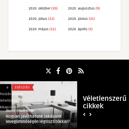
2020. október
(20)
2020. augusztus
(9)
2020. július
(22)
2020. június
(31)
2020. május
(21)
2020. április
(5)
Hogyan
Hogyan
a
EGÉSZSÉG
a
TECH
javíthatunk
történik
hozzászólások
hozzászólások
Véletlenszerű
lakásunk
az
lehetősége
lehetősége
cikkek
levegőminőségén
elektromos
kikapcsolva
kikapcsolva
(Nem) Titkolt Hírek
(Nem) Titkolt Hírek
légtisztítókkal?
autó
Hogyan javíthatunk lakásunk
Hogyan történik az
bejegyzéshez
töltése
levegőminőségén légtisztítókkal?
töltése otthonról?
otthonról?