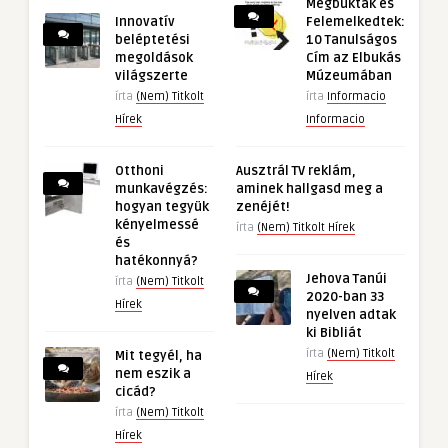
Megbuktak és
Innovatív
Felemelkedtek:
beléptetési
10 Tanulságos
megoldások
Cím az Elbukás
világszerte
Múzeumában
írta
(Nem) Titkolt
írta
Informacio
Hírek
Informacio
Otthoni
Ausztrál TV reklám,
munkavégzés:
aminek hallgasd meg a
hogyan tegyük
zenéjét!
kényelmessé
írta
(Nem) Titkolt Hírek
és
hatékonnyá?
Jehova Tanúi
írta
(Nem) Titkolt
2020-ban 33
Hírek
nyelven adtak
ki Bibliát
írta
(Nem) Titkolt
Mit tegyél, ha
nem eszik a
Hírek
cicád?
írta
(Nem) Titkolt
Hírek