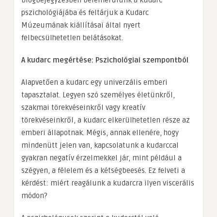
blogbejegyzésben belemerülünk a kudarc
pszichológiájába és feltárjuk a Kudarc
Múzeumának kiállításai által nyert
felbecsülhetetlen belátásokat.
A kudarc megértése: Pszichológiai szempontból
Alapvetően a kudarc egy univerzális emberi
tapasztalat. Legyen szó személyes életünkről,
szakmai törekvéseinkről vagy kreatív
törekvéseinkről, a kudarc elkerülhetetlen része az
emberi állapotnak. Mégis, annak ellenére, hogy
mindenütt jelen van, kapcsolatunk a kudarccal
gyakran negatív érzelmekkel jár, mint például a
szégyen, a félelem és a kétségbeesés. Ez felveti a
kérdést: miért reagálunk a kudarcra ilyen viscerális
módon?