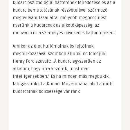
kudarc pszichológiai hátterének felfedezése és az a
kudarc bemutatásának részvételével származó
megnyilvánulásai által mélyebb megbecsülést
nyerünk a kudarcnak az alkotóképesség, az
innováció és a személyes növekedés hajtóerejeként.
Amikor az élet hullámainak és lejtőinek
megbirkózásával szemben állunk, ne feledjük
Henry Ford szavait: „A kudarc egyszerűen az
alkalom, hogy újra kezdjük, most már
intelligensebben.” És ha minden más megbukik,
látogassunk el a Kudarc Múzeumába, ahol a múlt
kudarcainak bölcsessége vár ránk.