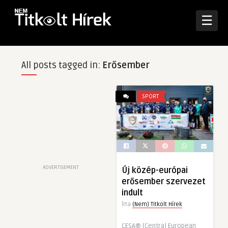
☰
All posts tagged in:
Erősember
SPORT
ADVERTISEMENT
Új közép-európai
erősember szervezet
indult
Írta
(Nem) Titkolt Hírek
CESA® (Central European