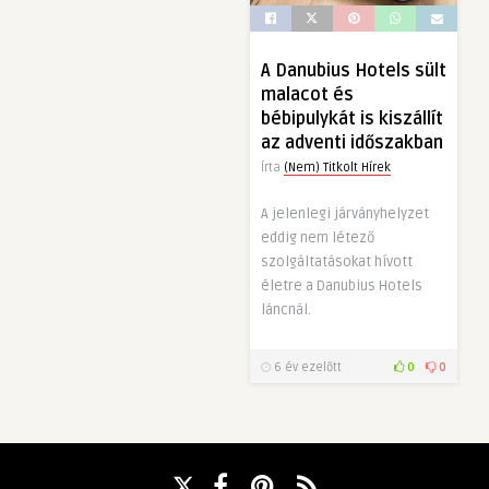
A Danubius Hotels sült
malacot és
bébipulykát is kiszállít
az adventi időszakban
Írta
(Nem) Titkolt Hírek
A jelenlegi járványhelyzet
eddig nem létező
szolgáltatásokat hívott
életre a Danubius Hotels
láncnál.
6 év ezelőtt
0
0