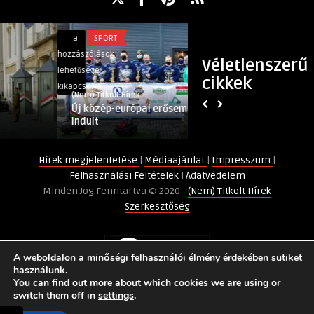
Új
A
a
SPORT
a
EGÉSZSÉG
közép-
Biztonságos
hozzászólások
hozzászólások
Véletlenszerű
európai
vér
lehetősége
lehetősége
cikkek
erősember
életet
kikapcsolva
kikapcsolva
(Nem) Titkolt Hírek
(Nem) Titkolt Hírek
szervezet
menthet!
Új közép-európai erősember szervezet
A Biztonságos vé
indult
bejegyzéshez
indult
bejegyzéshez
Hírek megjelentetése
|
Médiaajánlat
|
Impresszum
|
Felhasználási Feltételek
|
Adatvédelem
Minden Jog Fenntartva © 2020 -
(Nem) Titkolt Hírek
Szerkesztőség
A weboldalon a minőségi felhasználói élmény érdekében sütiket
használunk.
You can find out more about which cookies we are using or
switch them off in
settings
.