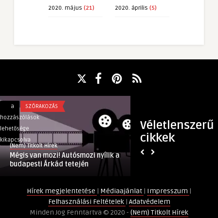
2020. május
(21)
2020. április
(5)
Mégis
Tányérkefés
a
SZÓRAKOZÁS
a
TECH
van
vs.
hozzászólások
hozzászólások
Véletlenszerű
mozi!
Hengerkefés
lehetősége
lehetősége
cikkek
Autósmozi
padlótisztító
kikapcsolva
kikapcsolva
(Nem) Titkolt Hírek
(Nem) Titkolt Hírek
nyílik
gép:
Mégis van mozi! Autósmozi nyílik a
Tányérkefés vs. He
a
Melyik
budapesti Árkád tetején
padlótisztító gép: Me
budapesti
a
Árkád
jobb
Hírek megjelentetése
|
Médiaajánlat
|
Impresszum
|
tetején
választás
Felhasználási Feltételek
|
Adatvédelem
bejegyzéshez
a
Minden Jog Fenntartva © 2020 -
(Nem) Titkolt Hírek
szükségleteid