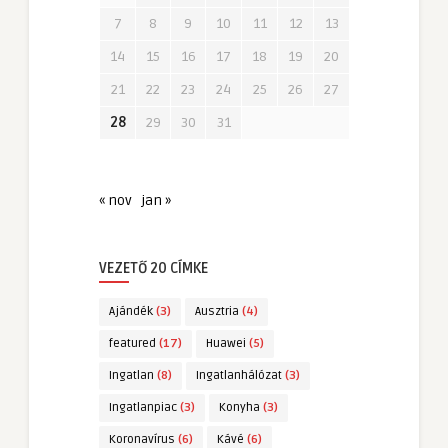
7
8
9
10
11
12
13
14
15
16
17
18
19
20
21
22
23
24
25
26
27
28
29
30
31
« nov
jan »
VEZETŐ 20 CÍMKE
Ajándék
(3)
Ausztria
(4)
featured
(17)
Huawei
(5)
Ingatlan
(8)
Ingatlanhálózat
(3)
Ingatlanpiac
(3)
Konyha
(3)
Koronavírus
(6)
Kávé
(6)