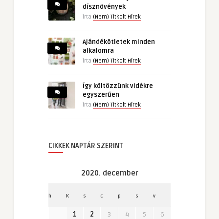
dísznövények
írta
(Nem) Titkolt Hírek
Ajándékötletek minden
alkalomra
írta
(Nem) Titkolt Hírek
Így költözzünk vidékre
egyszerűen
írta
(Nem) Titkolt Hírek
CIKKEK NAPTÁR SZERINT
2020. december
h
K
s
c
p
s
v
1
2
3
4
5
6