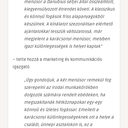
menüsor a Danubius séfjei által összeállított,
kiegyensúlyozott étrendet követi. A klasszikus
és könnyű fogások friss alapanyagokból
készülnek. A kínálatot szezonálisan elérhető
ajánlatokkal tesszük változatossá, már
megjelent a karácsonyi menüsor, melyben
igazi különlegességek is helyet kaptak”
– tette hozzá a marketing és kommunikációs
igazgató.
„Úgy gondoljuk, a két menüsor remekül fog
szerepelni az irodai munkakörökben
dolgozók számára rendelt ebédeken, ha
megszakítanák hétköznapokat egy-egy
könnyű és ízletes fogással. Emellett a
karácsonyi különlegességeknek ott a helye a
családi, ünnepi asztalokon is, ez a