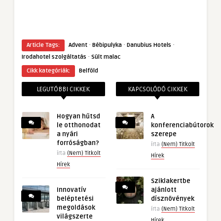
·
·
·
Article Tags:
Advent
Bébipulyka
Danubius Hotels
·
Irodahotel szolgáltatás
Sült malac
Cikk kategóriák:
Belföld
LEGUTÓBBI CIKKEK
KAPCSOLÓDÓ CIKKEK
Hogyan hűtsd
A
le otthonodat
konferenciabútorok
a nyári
szerepe
forróságban?
írta
(Nem) Titkolt
írta
(Nem) Titkolt
Hírek
Hírek
Sziklakertbe
Innovatív
ajánlott
beléptetési
dísznövények
megoldások
írta
(Nem) Titkolt
világszerte
Hírek