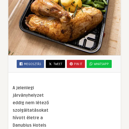
MEGOSZTÁS
TWEET
PIN IT
WHATSAPP
A jelenlegi
járványhelyzet
eddig nem létező
szolgáltatásokat
hívott életre a
Danubius Hotels