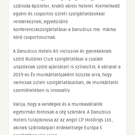
szálloda épületei, kiváló városi hotelei. Kiemelkedő
egyéni és csoportos üzleti szolgáltatásokkal
rendelkeznek, egyedülálló
konferenciaszolgáltatásai a Danubius me: márka
köré csoportosulnak.
A Danubius Hotels All inclusive és gyerekeknek
szóló Bubbles Club szolgáltatásai a családi
utazóknak szóló ajánlatait is színesítik. A vállalat a
2019-es Év munkáltatójaként büszke arra, hogy
nemcsak üzleti szolgáltatásaiban, de munkáltatói
szemléletében is innovatív.
Vallja, hogy a vendégek és a munkavállalók
egyformán fontosak a cég számára. A Danubius
Hotels tulajdonosa az az angol CP Holdings Ltd.,
akinek szállodaipari érdekeltsége Európa 5