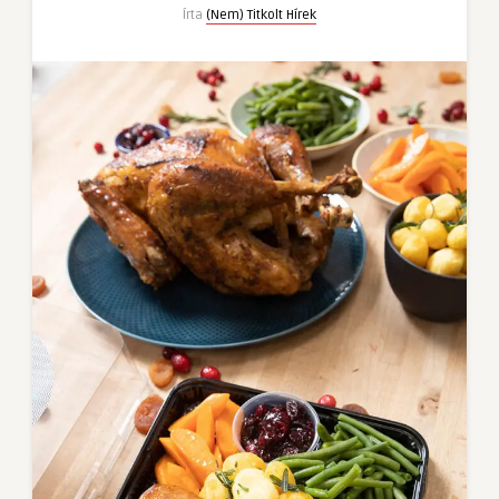
bejegyzéshez
Írta
(Nem) Titkolt Hírek