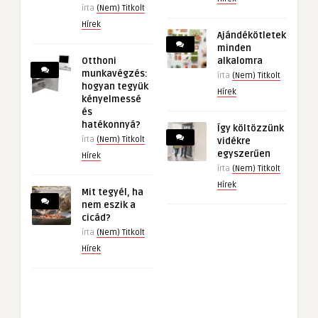
írta
(Nem) Titkolt
Hírek
Ajándékötletek
minden
Otthoni
alkalomra
munkavégzés:
írta
(Nem) Titkolt
hogyan tegyük
Hírek
kényelmessé
és
hatékonnyá?
Így költözzünk
írta
(Nem) Titkolt
vidékre
egyszerűen
Hírek
írta
(Nem) Titkolt
Hírek
Mit tegyél, ha
nem eszik a
cicád?
írta
(Nem) Titkolt
Hírek