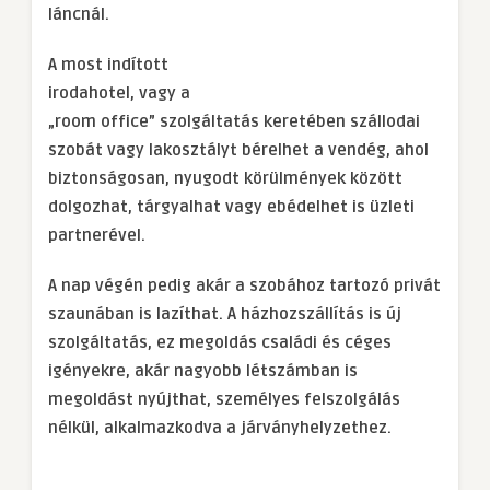
láncnál.
A most indított
irodahotel, vagy a
„room office” szolgáltatás keretében szállodai
szobát vagy lakosztályt bérelhet a vendég, ahol
biztonságosan, nyugodt körülmények között
dolgozhat, tárgyalhat vagy ebédelhet is üzleti
partnerével.
A nap végén pedig akár a szobához tartozó privát
szaunában is lazíthat. A házhozszállítás is új
szolgáltatás, ez megoldás családi és céges
igényekre, akár nagyobb létszámban is
megoldást nyújthat, személyes felszolgálás
nélkül, alkalmazkodva a járványhelyzethez.