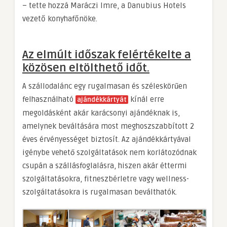
– tette hozzá Maráczi Imre, a Danubius Hotels
vezető konyhafőnöke.
Az elmúlt időszak felértékelte a
közösen eltölthető időt.
A szállodalánc egy rugalmasan és széleskörűen
felhasználható
kínál erre
ajándékkártyát
megoldásként akár karácsonyi ajándéknak is,
amelynek beváltására most meghoszszabbított 2
éves érvényességet biztosít. Az ajándékkártyával
igénybe vehető szolgáltatások nem korlátozódnak
csupán a szállásfoglalásra, hiszen akár éttermi
szolgáltatásokra, fitneszbérletre vagy wellness-
szolgáltatásokra is rugalmasan beválthatók.