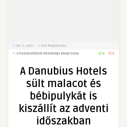
dec 2, 2020
840
Megtekintés
A
0
0
a hozzászólások lehetősége kikapcsolva
Danubius
Hotels
A Danubius Hotels
sült
malacot
sült malacot és
és
bébipulykát
bébipulykát is
is
kiszállít
kiszállít az adventi
az
adventi
időszakban
időszakban