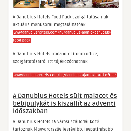
A Danubius Hotels Food Pack szolgáltatásainak
aktuális menüsorai megtalálhatóak:
www.danubiushotels.com/hu/danubius-ajanlo/danubius-
food-pack
A Danubius Hotels irodahotel (room office)
szolgáltatásairól itt tájékozódhatnak:
www.danubiushotels.com/hu/danubius-ajanlo/hotel-office
A Danubius Hotels sült malacot és
bébipulykát is kiszállít az adventi
időszakban
A Danubius Hotels 15 városi szállodái közé
tartoznak Magyarország legrégibb, legpatinásabb