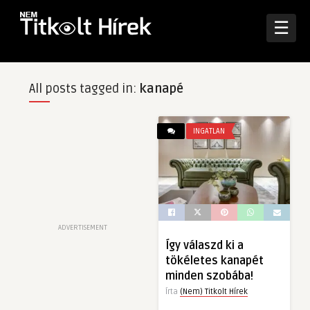
☰
All posts tagged in:
kanapé
INGATLAN
ADVERTISEMENT
Így válaszd ki a
tökéletes kanapét
minden szobába!
Írta
(Nem) Titkolt Hírek