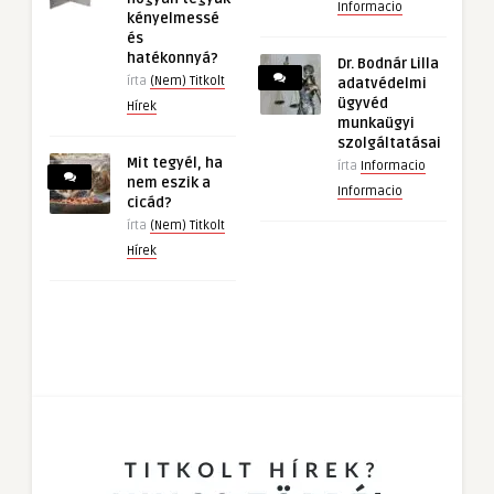
Informacio
kényelmessé
és
hatékonnyá?
Dr. Bodnár Lilla
írta
(Nem) Titkolt
adatvédelmi
ügyvéd
Hírek
munkaügyi
szolgáltatásai
Mit tegyél, ha
írta
Informacio
nem eszik a
Informacio
cicád?
írta
(Nem) Titkolt
Hírek