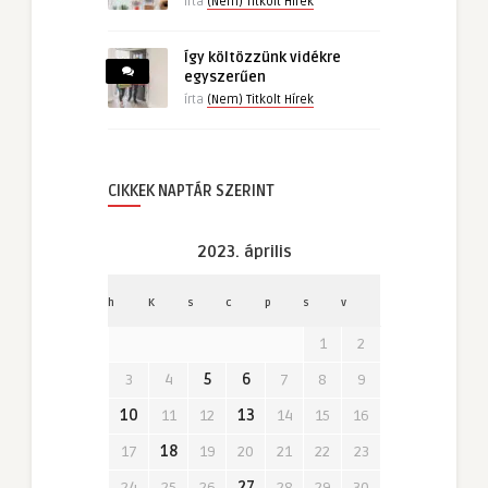
írta
(Nem) Titkolt Hírek
Így költözzünk vidékre
egyszerűen
írta
(Nem) Titkolt Hírek
CIKKEK NAPTÁR SZERINT
2023. április
h
K
s
c
p
s
v
1
2
3
4
5
6
7
8
9
10
11
12
13
14
15
16
17
18
19
20
21
22
23
24
25
26
27
28
29
30