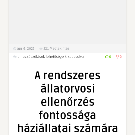
ápr 6, 2023
321
Megtekintés
A
0
0
a hozzászólások lehetősége kikapcsolva
rendszeres
állatorvosi
A rendszeres
ellenőrzés
fontossága
állatorvosi
háziállatai
számára
ellenőrzés
bejegyzéshez
fontossága
háziállatai számára