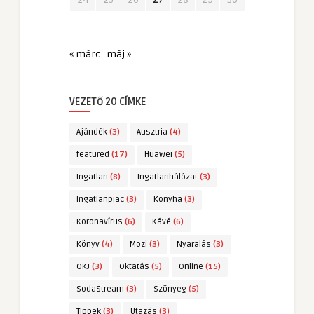
« márc
máj »
VEZETŐ 20 CÍMKE
Ajándék
(3)
Ausztria
(4)
featured
(17)
Huawei
(5)
Ingatlan
(8)
Ingatlanhálózat
(3)
Ingatlanpiac
(3)
Konyha
(3)
Koronavírus
(6)
Kávé
(6)
Könyv
(4)
Mozi
(3)
Nyaralás
(3)
OKJ
(3)
Oktatás
(5)
Online
(15)
SodaStream
(3)
Szőnyeg
(5)
Tippek
(3)
Utazás
(3)