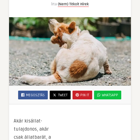
Írta
(Nem) Titkolt Hírek
MEGOSZTÁS
TWEET
PIN IT
WHATSAPP
Akár kisállat-
tulajdonos, akár
csak állatbarát, a