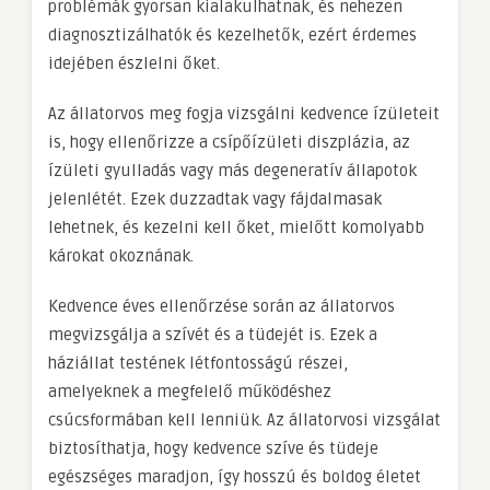
problémák gyorsan kialakulhatnak, és nehezen
diagnosztizálhatók és kezelhetők, ezért érdemes
idejében észlelni őket.
Az állatorvos meg fogja vizsgálni kedvence ízületeit
is, hogy ellenőrizze a csípőízületi diszplázia, az
ízületi gyulladás vagy más degeneratív állapotok
jelenlétét. Ezek duzzadtak vagy fájdalmasak
lehetnek, és kezelni kell őket, mielőtt komolyabb
károkat okoznának.
Kedvence éves ellenőrzése során az állatorvos
megvizsgálja a szívét és a tüdejét is. Ezek a
háziállat testének létfontosságú részei,
amelyeknek a megfelelő működéshez
csúcsformában kell lenniük. Az állatorvosi vizsgálat
biztosíthatja, hogy kedvence szíve és tüdeje
egészséges maradjon, így hosszú és boldog életet