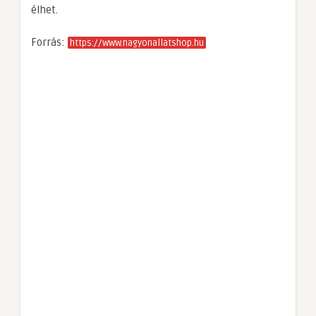
élhet.
Forrás:
https://www.nagyonallatshop.hu