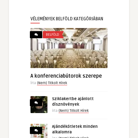
VÉLEMÉNYEK BELFÖLD KATEGÓRIÁBAN
BELFÖLD
A konferenciabútorok szerepe
Írta
(Nem) Titkolt Hírek
Sziklakertbe ajánlott
dísznövények
írta
(Nem) Titkolt Hírek
Ajándékötletek minden
alkalomra