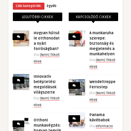
Cikk kategóriák:
Egyéb
LEGUTÓBBI CIKKEK
KAPCSOLÓDÓ CIKKEK
Hogyan hűtsd
A munkaruha
le otthonodat
szerepe:
a nyári
biztonság és
forróságban?
megjelenés a
munkahelyen
írta
(Nem) Titkolt
írta
(Nem) Titkolt
Hírek
Hírek
Innovatív
beléptetési
Wendeltreppe
megoldások
Ferrostep
világszerte
írta
(Nem) Titkolt
írta
(Nem) Titkolt
Hírek
Hírek
Panama
Otthoni
kávébabok
munkavégzés:
írta
Informacio
hogyan tegyük