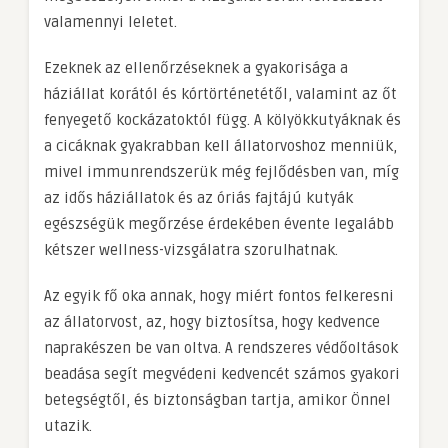
valamennyi leletet.
Ezeknek az ellenőrzéseknek a gyakorisága a
háziállat korától és kórtörténetétől, valamint az őt
fenyegető kockázatoktól függ. A kölyökkutyáknak és
a cicáknak gyakrabban kell állatorvoshoz menniük,
mivel immunrendszerük még fejlődésben van, míg
az idős háziállatok és az óriás fajtájú kutyák
egészségük megőrzése érdekében évente legalább
kétszer wellness-vizsgálatra szorulhatnak.
Az egyik fő oka annak, hogy miért fontos felkeresni
az állatorvost, az, hogy biztosítsa, hogy kedvence
naprakészen be van oltva. A rendszeres védőoltások
beadása segít megvédeni kedvencét számos gyakori
betegségtől, és biztonságban tartja, amikor Önnel
utazik.