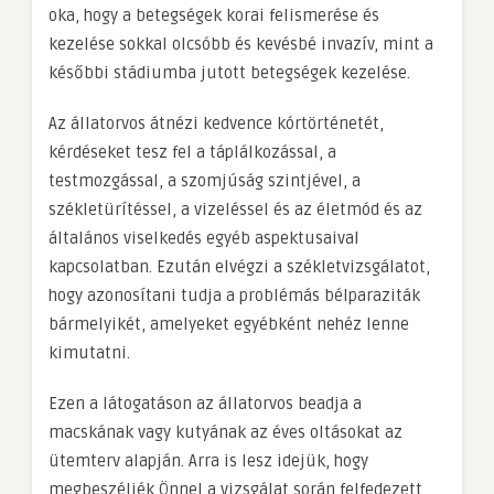
oka, hogy a betegségek korai felismerése és
kezelése sokkal olcsóbb és kevésbé invazív, mint a
későbbi stádiumba jutott betegségek kezelése.
Az állatorvos átnézi kedvence kórtörténetét,
kérdéseket tesz fel a táplálkozással, a
testmozgással, a szomjúság szintjével, a
székletürítéssel, a vizeléssel és az életmód és az
általános viselkedés egyéb aspektusaival
kapcsolatban. Ezután elvégzi a székletvizsgálatot,
hogy azonosítani tudja a problémás bélparaziták
bármelyikét, amelyeket egyébként nehéz lenne
kimutatni.
Ezen a látogatáson az állatorvos beadja a
macskának vagy kutyának az éves oltásokat az
ütemterv alapján. Arra is lesz idejük, hogy
megbeszéljék Önnel a vizsgálat során felfedezett