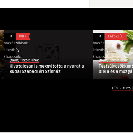
Hivatalosan
Testsúlycsökkentés
a
KULT
a
EGÉSZSÉG
is
egyszerűen:
hozzászólások
hozzászólások
megnyitotta
a
lehetősége
lehetősége
a
diéta
kikapcsolva
kikapcsolva
(Nem) Titkolt Hírek
(Nem) Titkolt Hírek
nyarat
és
Hivatalosan is megnyitotta a nyarat a
Testsúlycsökkentés
a
a
Budai Szabadtéri Színház
diéta és a mozgás
Budai
mozgás
Szabadtéri
balansza
Hírek megj
Színház
bejegyzéshez
bejegyzéshez