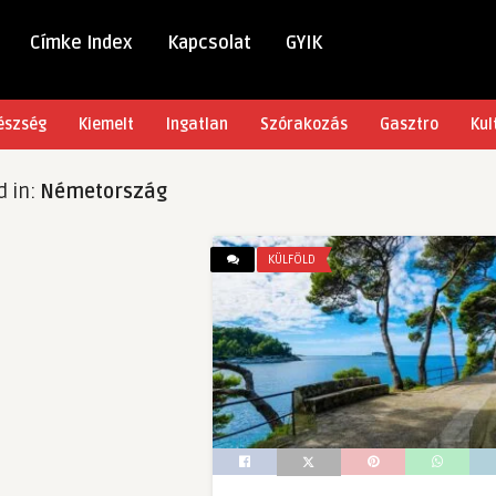
Címke Index
Kapcsolat
GYIK
észség
Kiemelt
Ingatlan
Szórakozás
Gasztro
Kul
d in:
Németország
KÜLFÖLD