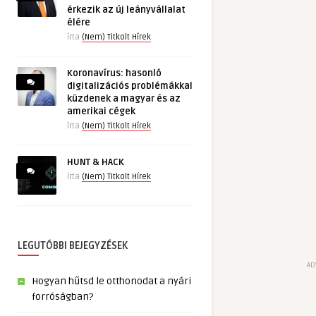
érkezik az új leányvállalat
élére
írta
(Nem) Titkolt Hírek
Koronavírus: hasonló
digitalizációs problémákkal
küzdenek a magyar és az
amerikai cégek
írta
(Nem) Titkolt Hírek
HUNT & HACK
írta
(Nem) Titkolt Hírek
LEGUTÓBBI BEJEGYZÉSEK
AD
Hogyan hűtsd le otthonodat a nyári
forróságban?