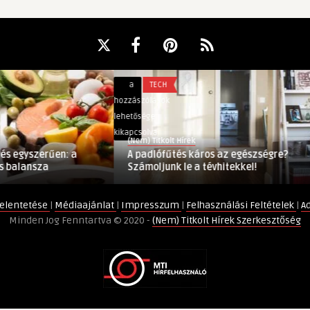
A
a
TECH
padlófűtés
hozzászólások
káros
lehetősége
az
kikapcsolva
(Nem) Titkolt Hírek
egészségre?
 egyszerűen: a
A padlófűtés káros az egészségre?
Számoljunk
 balansza
Számoljunk le a tévhitekkel!
le
a
elentetése
|
Médiaajánlat
|
Impresszum
|
Felhasználási Feltételek
|
A
tévhitekkel!
Minden Jog Fenntartva © 2020 -
(Nem) Titkolt Hírek Szerkesztőség
bejegyzéshez