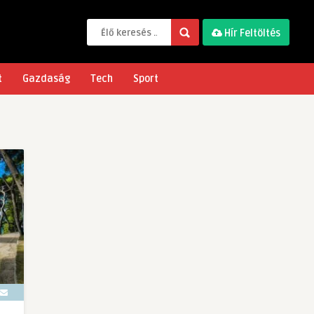
Hír Feltöltés
t
Gazdaság
Tech
Sport