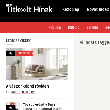
Kezdőlap
Rovat Index
Politika
Külföld
Belföld
Eg
LEGJOBB CIKKEK
All posts tagge
INGATLAN
A vászonképről röviden
Írta
(Nem) Titkolt Hírek
Tovább erősít a Bayer
Construct: Sokorai István