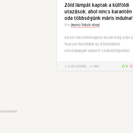
Zöld lámpát kaptak a külföldi
utazások: ahol nincs karantén
oda többségünk máris indulna!
Írta
(Nem) Titkolt Hírek
Közel háromhónapnyi bezártság után ú
fejezet kezdődik az életünkben:
visszakapjuk vágyott szabadságunkat.
6 év ezelőtt
683
0
VERTISEMENT