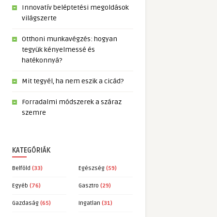
Innovatív beléptetési megoldások
világszerte
Otthoni munkavégzés: hogyan
tegyük kényelmessé és
hatékonnyá?
Mit tegyél, ha nem eszik a cicád?
Forradalmi módszerek a száraz
szemre
KATEGÓRIÁK
Belföld
(33)
Egészség
(59)
Egyéb
(76)
Gasztro
(29)
Gazdaság
(65)
Ingatlan
(31)