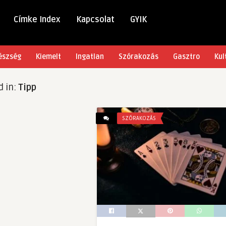
Címke Index
Kapcsolat
GYIK
észség
Kiemelt
Ingatlan
Szórakozás
Gasztro
Kul
d in:
Tipp
SZÓRAKOZÁS