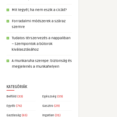
Mit tegyél, ha nem eszik a cicád?
Forradalmi módszerek a száraz
szemre
Tudatos térszervezés a nappaliban
– Szempontok a bútorok
kiválasztásához
A munkaruha szerepe: biztonság és
megjelenés a munkahelyen
KATEGÓRIÁK
Belföld
(33)
Egészség
(59)
Egyéb
(76)
Gasztro
(29)
Gazdaság
(65)
Ingatlan
(31)