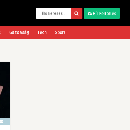
Hír Feltöltés
t
Gazdaság
Tech
Sport