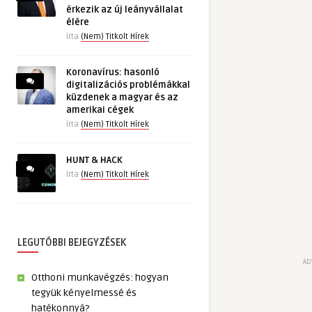
érkezik az új leányvállalat
élére
írta
(Nem) Titkolt Hírek
Koronavírus: hasonló
digitalizációs problémákkal
küzdenek a magyar és az
amerikai cégek
írta
(Nem) Titkolt Hírek
HUNT & HACK
írta
(Nem) Titkolt Hírek
LEGUTÓBBI BEJEGYZÉSEK
AD
Otthoni munkavégzés: hogyan
tegyük kényelmessé és
hatékonnyá?