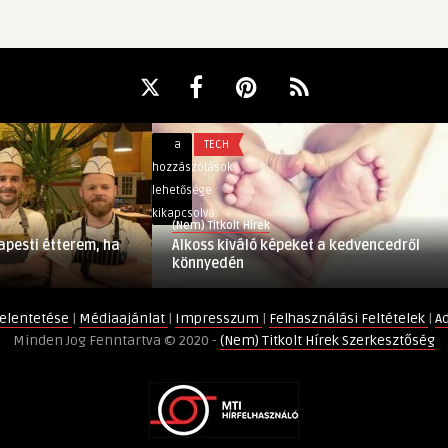
Alkoss
a
TECH
kiváló
hozzászólások
képeket
lehetősége
a
kikapcsolva
(Nem) Titkolt Hírek
kedvencedről
apesti étterem, ha
Alkoss kiváló képeket a kedvencedről
könnyedén
könnyedén
bejegyzéshez
elentetése
|
Médiaajánlat
|
Impresszum
|
Felhasználási Feltételek
|
A
Minden Jog Fenntartva © 2020 -
(Nem) Titkolt Hírek Szerkesztőség