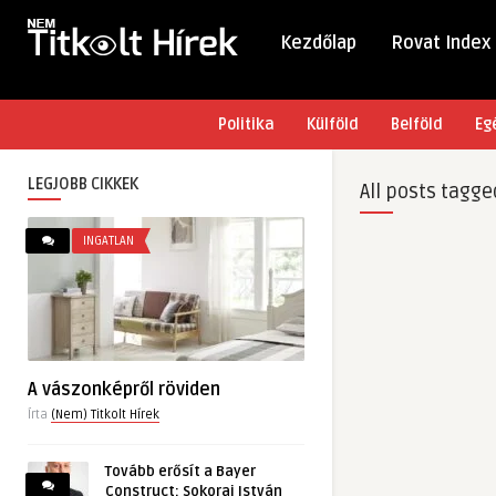
Kezdőlap
Rovat Index
Politika
Külföld
Belföld
Eg
LEGJOBB CIKKEK
All posts tagge
INGATLAN
A vászonképről röviden
Írta
(Nem) Titkolt Hírek
Tovább erősít a Bayer
Construct: Sokorai István