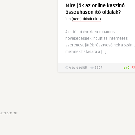
Mire jók az online kaszinó
összehasonlító oldalak?
Írta
(Nem) Titkolt Hírek
Az utóbbi években rohamos
növekedésnek indult az internetes
szerencsejáték résztvevőinek a száma
melynek hatására a […]
4 év ezelőtt
5907
0
VERTISEMENT