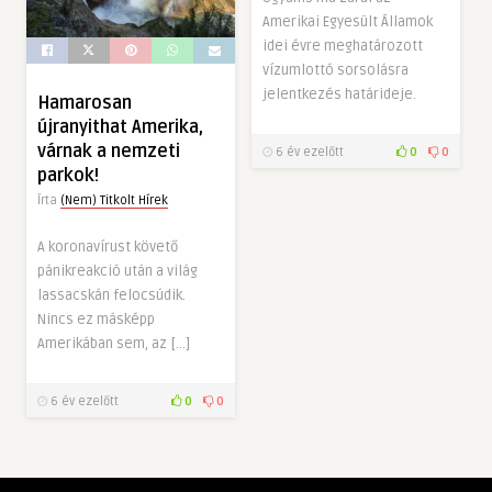
Amerikai Egyesült Államok
idei évre meghatározott
vízumlottó sorsolásra
jelentkezés határideje.
Hamarosan
újranyithat Amerika,
várnak a nemzeti
6 év ezelőtt
0
0
parkok!
Írta
(Nem) Titkolt Hírek
A koronavírust követő
pánikreakció után a világ
lassacskán felocsúdik.
Nincs ez másképp
Amerikában sem, az […]
6 év ezelőtt
0
0