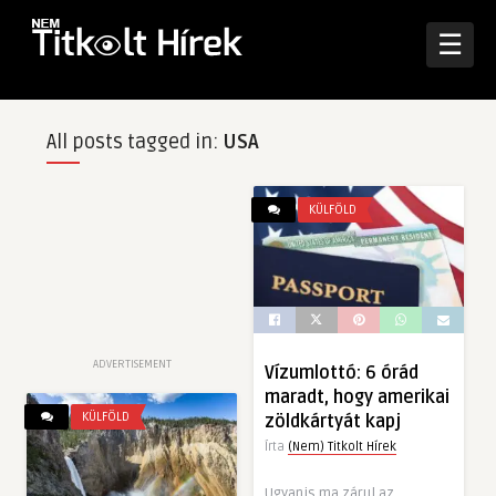
☰
All posts tagged in:
USA
KÜLFÖLD
ADVERTISEMENT
Vízumlottó: 6 órád
maradt, hogy amerikai
KÜLFÖLD
zöldkártyát kapj
Írta
(Nem) Titkolt Hírek
Ugyanis ma zárul az