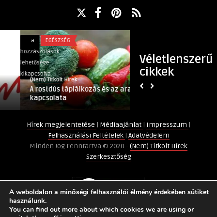
A
Mi
a
EGÉSZSÉG
a
EGÉSZSÉG
rostdús
az
hozzászólások
hozzászólások
Véletlenszerű
táplálkozás
az
lehetősége
lehetősége
cikkek
és
epés
kikapcsolva
kikapcsolva
(Nem) Titkolt Hírek
(Nem) Titkolt Hírek
az
reflux
A rostdús táplálkozás és az aranyér
Mi az az epés refl
aranyér
és
kapcsolata
kezelhető?
kapcsolata
hogyan
bejegyzéshez
kezelhető?
Hírek megjelentetése
|
Médiaajánlat
|
Impresszum
|
bejegyzéshez
Felhasználási Feltételek
|
Adatvédelem
Minden Jog Fenntartva © 2020 -
(Nem) Titkolt Hírek
Szerkesztőség
A weboldalon a minőségi felhasználói élmény érdekében sütiket
használunk.
You can find out more about which cookies we are using or