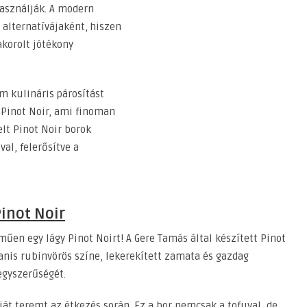
használják. A modern
alternatívájaként, hiszen
akorolt jótékony
 kulináris párosítást
a Pinot Noir, ami finoman
elt Pinot Noir borok
al, felerősítve a
inot Noir
űen egy lágy Pinot Noirt! A Gere Tamás által készített Pinot
yanis rubinvörös színe, lekerekített zamata és gazdag
egyszerűségét.
iát teremt az étkezés során. Ez a bor nemcsak a tofuval, de