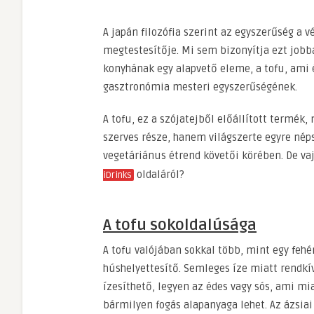
A japán filozófia szerint az egyszerűség a 
megtestesítője. Mi sem bizonyítja ezt jobb
konyhának egy alapvető eleme, a tofu, ami é
gasztronómia mesteri egyszerűségének.
A tofu, ez a szójatejből előállított termék
szerves része, hanem világszerte egyre nép
vegetáriánus étrend követői körében. De v
oldaláról?
iDrinks
A tofu sokoldalúsága
A tofu valójában sokkal több, mint egy feh
húshelyettesítő. Semleges íze miatt rendkí
ízesíthető, legyen az édes vagy sós, ami mi
bármilyen fogás alapanyaga lehet. Az ázsia