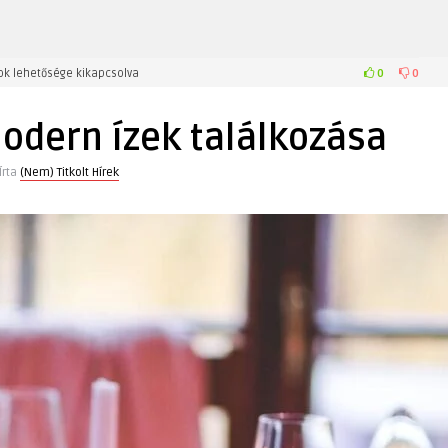
0
0
ok lehetősége kikapcsolva
modern ízek találkozása
Írta
(Nem) Titkolt Hírek