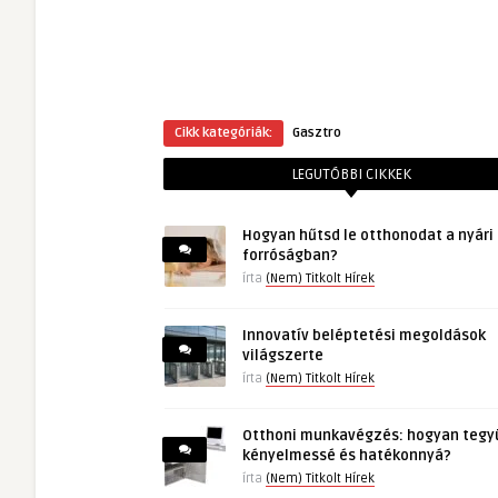
Cikk kategóriák:
Gasztro
LEGUTÓBBI CIKKEK
Hogyan hűtsd le otthonodat a nyári
forróságban?
írta
(Nem) Titkolt Hírek
Innovatív beléptetési megoldások
világszerte
írta
(Nem) Titkolt Hírek
Otthoni munkavégzés: hogyan tegy
kényelmessé és hatékonnyá?
írta
(Nem) Titkolt Hírek