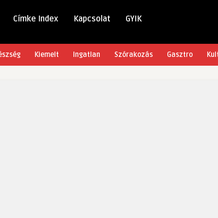
Címke Index
Kapcsolat
GYIK
észség
Kiemelt
Ingatlan
Szórakozás
Gasztro
Kul