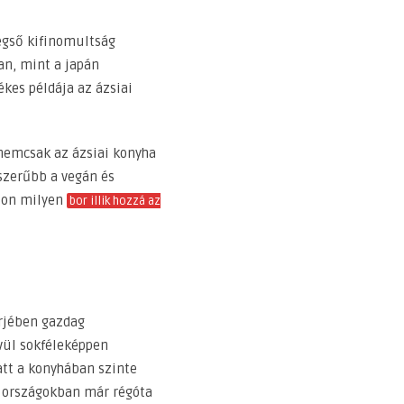
végső kifinomultság
an, mint a japán
kes példája az ázsiai
, nemcsak az ázsiai konyha
szerűbb a vegán és
ajon milyen
bor illik hozzá az
érjében gazdag
vül sokféleképpen
att a konyhában szinte
i országokban már régóta