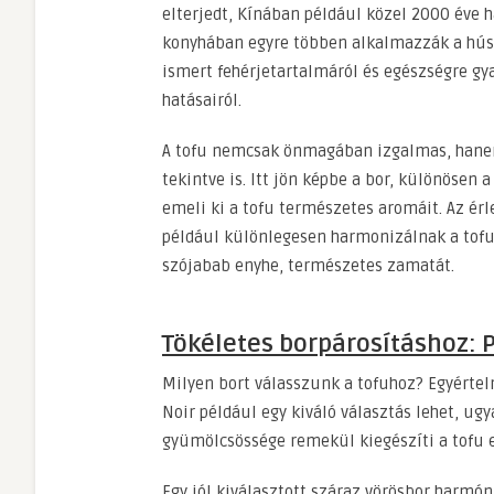
elterjedt, Kínában például közel 2000 éve 
konyhában egyre többen alkalmazzák a hús 
ismert fehérjetartalmáról és egészségre gy
hatásairól.
A tofu nemcsak önmagában izgalmas, hanem
tekintve is. Itt jön képbe a bor, különösen 
emeli ki a tofu természetes aromáit. Az érl
például különlegesen harmonizálnak a tofuv
szójabab enyhe, természetes zamatát.
Tökéletes borpárosításhoz: P
Milyen bort válasszunk a tofuhoz? Egyértelm
Noir például egy kiváló választás lehet, ug
gyümölcsössége remekül kiegészíti a tofu 
Egy jól kiválasztott száraz vörösbor harmón