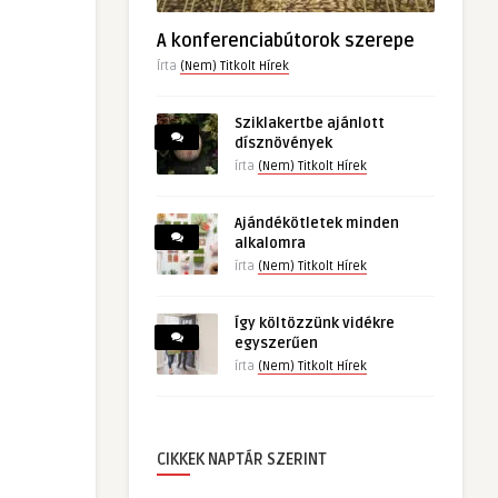
A konferenciabútorok szerepe
Írta
(Nem) Titkolt Hírek
Sziklakertbe ajánlott
dísznövények
írta
(Nem) Titkolt Hírek
Ajándékötletek minden
alkalomra
írta
(Nem) Titkolt Hírek
Így költözzünk vidékre
egyszerűen
írta
(Nem) Titkolt Hírek
CIKKEK NAPTÁR SZERINT