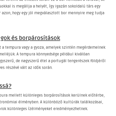
okkal is megállja a helyét, így igazán sokoldalú társ egy
 azon, hogy egy jól megválasztott bor mennyire meg tudja
gok és borpárosítások
nt a tempura vagy a gyoza, amelyek szintén megérdemelnek
 melléjük. A tempura könnyedsége például kiválóan
egyszerű, de nagyszerű étel a portugál tengerészek földjéről
s részévé vált az idők során.
rssá?
pura mellett különleges borpárosítások kerülnek előtérbe,
sztronómiai élményben. A különböző kultúrák találkozásai,
borok különleges ízélményeket eredményezhetnek.