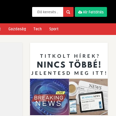
Hír Feltöltés
t
Gazdaság
Tech
Sport