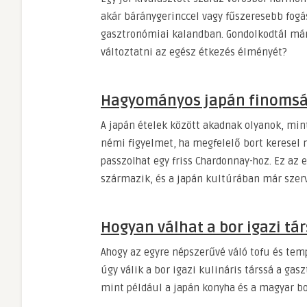
akár báránygerinccel vagy fűszeresebb fogás
gasztronómiai kalandban. Gondolkodtál már
változtatni az egész étkezés élményét?
Hagyományos japán finomsá
A japán ételek között akadnak olyanok, mi
némi figyelmet, ha megfelelő bort keresel
passzolhat egy friss Chardonnay-hoz. Ez az 
származik, és a japán kultúrában már szerve
Hogyan válhat a bor igazi tá
Ahogy az egyre népszerűvé váló tofu és tem
úgy válik a bor igazi kulináris társsá a ga
mint például a japán konyha és a magyar 