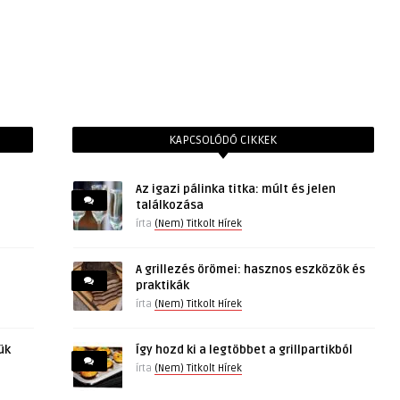
KAPCSOLÓDÓ CIKKEK
Az igazi pálinka titka: múlt és jelen
találkozása
írta
(Nem) Titkolt Hírek
A grillezés örömei: hasznos eszközök és
praktikák
írta
(Nem) Titkolt Hírek
ük
Így hozd ki a legtöbbet a grillpartikból
írta
(Nem) Titkolt Hírek