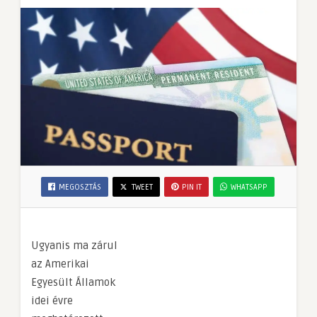
MEGOSZTÁS
TWEET
PIN IT
WHATSAPP
Ugyanis ma zárul
az Amerikai
Egyesült Államok
idei évre