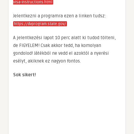
visa-instructions.html
Jelentkezni a programra ezen a linken tudsz:
https://dvprogram.state.gov/
A jelentkezési lapot 10 perc alatt ki tudod tölteni,
de FIGYELEM! Csak akkor tedd, ha komolyan
gondolod! Játékból ne vedd el azoktól a nyerési
esélyt, akiknek ez nagyon fontos.
Sok sikert!