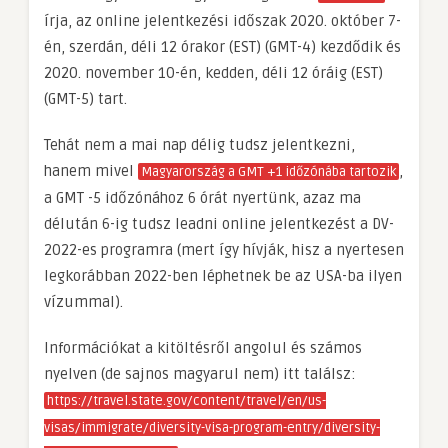
írja, az online jelentkezési időszak 2020. október 7-
én, szerdán, déli 12 órakor (EST) (GMT-4) kezdődik és
2020. november 10-én, kedden, déli 12 óráig (EST)
(GMT-5) tart.
Tehát nem a mai nap délig tudsz jelentkezni,
hanem mivel
,
Magyarország a GMT +1 időzónába tartozik
a GMT -5 időzónához 6 órát nyertünk, azaz ma
délután 6-ig tudsz leadni online jelentkezést a DV-
2022-es programra (mert így hívják, hisz a nyertesen
legkorábban 2022-ben léphetnek be az USA-ba ilyen
vízummal).
Információkat a kitöltésről angolul és számos
nyelven (de sajnos magyarul nem) itt találsz:
https://travel.state.gov/content/travel/en/us-
visas/immigrate/diversity-visa-program-entry/diversity-