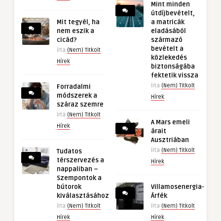
Mint minden
útdíjbevételt,
Mit tegyél, ha
a matricák
nem eszik a
eladásából
cicád?
származó
bevételt a
írta
(Nem) Titkolt
közlekedés
Hírek
biztonságába
fektetik vissza
írta
(Nem) Titkolt
Forradalmi
módszerek a
Hírek
száraz szemre
írta
(Nem) Titkolt
A Mars emeli
Hírek
árait
Ausztriában
írta
(Nem) Titkolt
Tudatos
térszervezés a
Hírek
nappaliban –
Szempontok a
bútorok
Villamosenergia-
kiválasztásához
Árfék
írta
(Nem) Titkolt
írta
(Nem) Titkolt
Hírek
Hírek