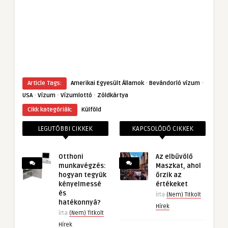
·
·
Article Tags:
Amerikai Egyesült Államok
Bevándorló vízum
·
·
·
USA
Vízum
Vízumlottó
Zöldkártya
Cikk kategóriák:
Külföld
LEGUTÓBBI CIKKEK
KAPCSOLÓDÓ CIKKEK
Otthoni
Az elbűvölő
munkavégzés:
Maszkat, ahol
hogyan tegyük
őrzik az
kényelmessé
értékeket
és
írta
(Nem) Titkolt
hatékonnyá?
Hírek
írta
(Nem) Titkolt
Hírek