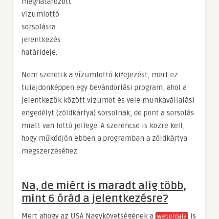
meghatározott
vízumlottó
sorsolásra
jelentkezés
határideje.
Nem szeretik a vízumlottó kifejezést, mert ez
tulajdonképpen egy bevándorlási program, ahol a
jelentkezők között vízumot és vele munkavállalási
engedélyt (zöldkártya) sorsolnak, de pont a sorsolás
miatt van lottó jellege. A szerencse is közre kell,
hogy működjön ebben a programban a zöldkártya
megszerzéséhez.
Na, de miért is maradt alig több,
mint 6 órád a jelentkezésre?
Mert ahogy az USA Nagykövetségének a
is
weboldala