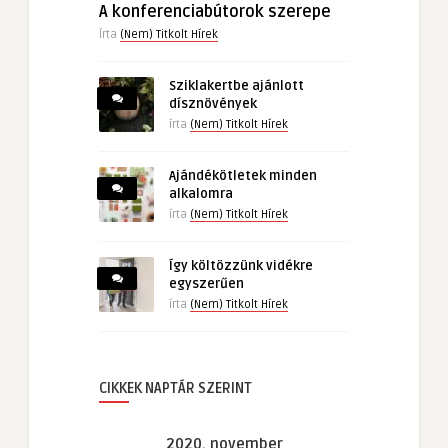
A konferenciabútorok szerepe
Írta
(Nem) Titkolt Hírek
Sziklakertbe ajánlott
dísznövények
írta
(Nem) Titkolt Hírek
Ajándékötletek minden
alkalomra
írta
(Nem) Titkolt Hírek
Így költözzünk vidékre
egyszerűen
írta
(Nem) Titkolt Hírek
CIKKEK NAPTÁR SZERINT
2020. november