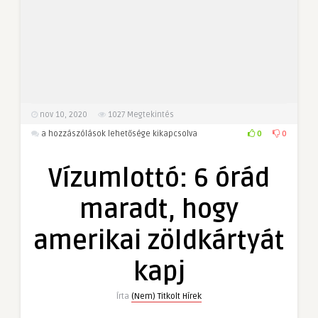
nov 10, 2020
1027
Megtekintés
Vízumlottó:
0
0
a hozzászólások lehetősége kikapcsolva
6
órád
Vízumlottó: 6 órád
maradt,
hogy
maradt, hogy
amerikai
zöldkártyát
amerikai zöldkártyát
kapj
bejegyzéshez
kapj
Írta
(Nem) Titkolt Hírek