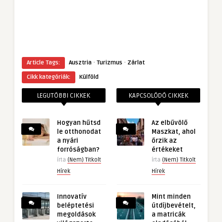
·
·
Article Tags:
Ausztria
Turizmus
Zárlat
Cikk kategóriák:
Külföld
LEGUTÓBBI CIKKEK
KAPCSOLÓDÓ CIKKEK
Hogyan hűtsd
Az elbűvölő
le otthonodat
Maszkat, ahol
a nyári
őrzik az
forróságban?
értékeket
írta
(Nem) Titkolt
írta
(Nem) Titkolt
Hírek
Hírek
Innovatív
Mint minden
beléptetési
útdíjbevételt,
megoldások
a matricák