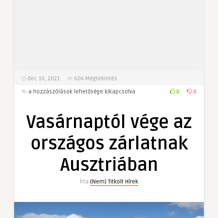
dec 10, 2021
604
Megtekintés
Vasárnaptól
0
0
a hozzászólások lehetősége kikapcsolva
vége
az
Vasárnaptól vége az
országos
zárlatnak
országos zárlatnak
Ausztriában
bejegyzéshez
Ausztriában
Írta
(Nem) Titkolt Hírek