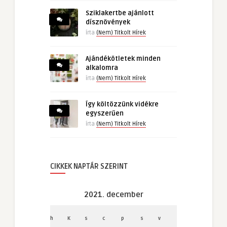
Sziklakertbe ajánlott
dísznövények
írta
(Nem) Titkolt Hírek
Ajándékötletek minden
alkalomra
írta
(Nem) Titkolt Hírek
Így költözzünk vidékre
egyszerűen
írta
(Nem) Titkolt Hírek
CIKKEK NAPTÁR SZERINT
2021. december
h
K
s
c
p
s
v