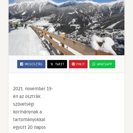
MEGOSZTÁS
TWEET
PIN IT
WHATSAPP
2021. november 19-
én az osztrák
szövetségi
kormánynak a
tartományokkal
együtt 20 napos