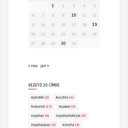
1
2
3
4
5
6
7
8
9
10
11
12
13
14
15
16
17
18
19
20
21
22
23
24
25
26
27
28
29
30
31
« nov
jan »
VEZETŐ 20 CÍMKE
Ajándék
(3)
Ausztria
(4)
featured
(17)
Huawei
(5)
Ingatlan
(8)
Ingatlanhálózat
(3)
Ingatlanpiac
(3)
Konyha
(3)