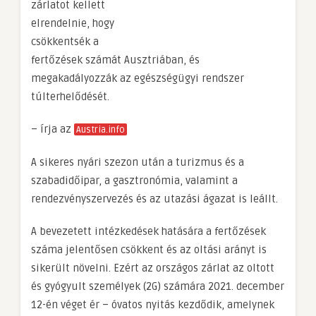
zárlatot kellett
elrendelnie, hogy
csökkentsék a
fertőzések számát Ausztriában, és
megakadályozzák az egészségügyi rendszer
túlterhelődését.
– írja az
Austria.info
A sikeres nyári szezon után a turizmus és a
szabadidőipar, a gasztronómia, valamint a
rendezvényszervezés és az utazási ágazat is leállt.
A bevezetett intézkedések hatására a fertőzések
száma jelentősen csökkent és az oltási arányt is
sikerült növelni. Ezért az országos zárlat az oltott
és gyógyult személyek (2G) számára 2021. december
12-én véget ér – óvatos nyitás kezdődik, amelynek