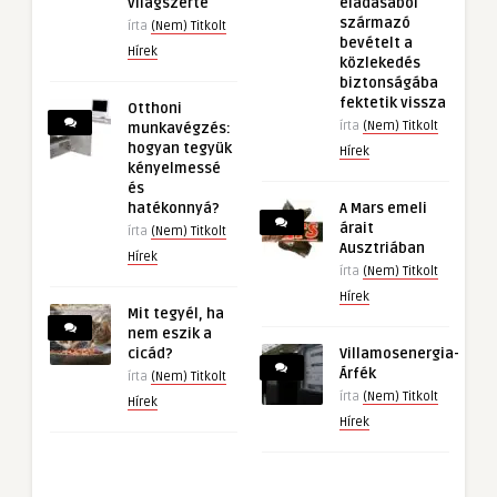
világszerte
eladásából
származó
írta
(Nem) Titkolt
bevételt a
Hírek
közlekedés
biztonságába
fektetik vissza
Otthoni
írta
(Nem) Titkolt
munkavégzés:
hogyan tegyük
Hírek
kényelmessé
és
hatékonnyá?
A Mars emeli
árait
írta
(Nem) Titkolt
Ausztriában
Hírek
írta
(Nem) Titkolt
Hírek
Mit tegyél, ha
nem eszik a
cicád?
Villamosenergia-
Árfék
írta
(Nem) Titkolt
írta
(Nem) Titkolt
Hírek
Hírek