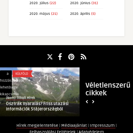
2020. július
(22)
2020. június
(31)
2020. május
(21)
2020. április
(5)
Osztrák
Első
a
KÜLFÖLD
a
BELFÖLD
nyaralás?
tapasztalatok
hozzászólások
hozzászólások
Véletlenszerű
Friss
az
lehetősége
lehetősége
cikkek
utazási
online
kikapcsolva
kikapcsolva
(Nem) Titkolt Hírek
(Nem) Titkolt Hírek
információk
nyelvvizsgákról
Osztrák nyaralás? Friss utazási
Első tapasztalatok
Stájerországból
bejegyzéshez
információk Stájerországból
nyelvvizsgákról
bejegyzéshez
Hírek megjelentetése
|
Médiaajánlat
|
Impresszum
|
Felhasználási Feltételek
|
Adatvédelem