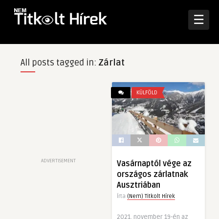
☰
All posts tagged in:
Zárlat
KÜLFÖLD
ADVERTISEMENT
Vasárnaptól vége az
országos zárlatnak
Ausztriában
Írta
(Nem) Titkolt Hírek
2021. november 19-én az