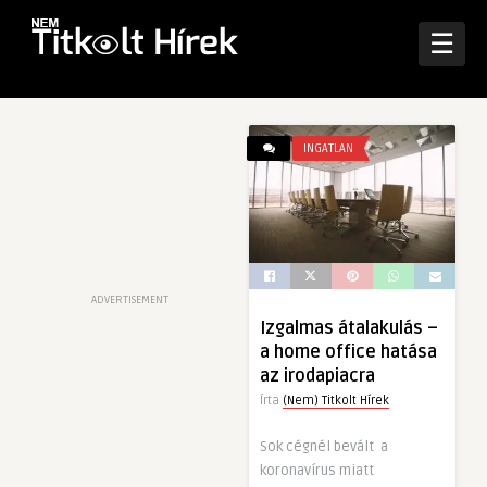
☰
INGATLAN
ADVERTISEMENT
Izgalmas átalakulás –
a home office hatása
az irodapiacra
Írta
(Nem) Titkolt Hírek
Sok cégnél bevált a
koronavírus miatt