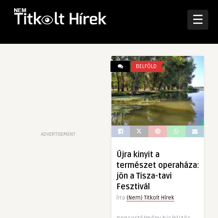
☰
BELFÖLD
ADVERTISEMENT
Újra kinyit a
természet operaháza:
jön a Tisza-tavi
Fesztivál
Írta
(Nem) Titkolt Hírek