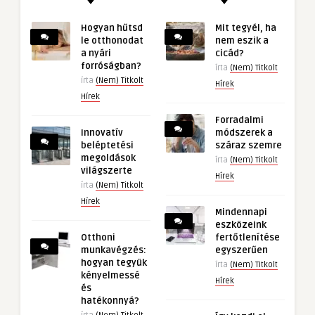
Hogyan hűtsd
Mit tegyél, ha
le otthonodat
nem eszik a
a nyári
cicád?
forróságban?
írta
(Nem) Titkolt
írta
(Nem) Titkolt
Hírek
Hírek
Forradalmi
Innovatív
módszerek a
beléptetési
száraz szemre
megoldások
írta
(Nem) Titkolt
világszerte
Hírek
írta
(Nem) Titkolt
Hírek
Mindennapi
eszközeink
Otthoni
fertőtlenítése
munkavégzés:
egyszerűen
hogyan tegyük
írta
(Nem) Titkolt
kényelmessé
Hírek
és
hatékonnyá?