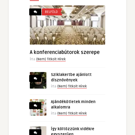
BELFÖLD
A konferenciabútorok szerepe
Írta
(Nem) Titkolt Hírek
Sziklakertbe ajánlott
dísznövények
írta
(Nem) Titkolt Hírek
Ajándékötletek minden
alkalomra
írta
(Nem) Titkolt Hírek
Így költözzünk vidékre
egyszerűen