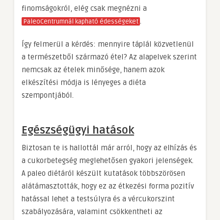
finomságokról, elég csak megnézni a
.
PaleoCentrumnál kapható édességeket
Így felmerül a kérdés: mennyire táplál közvetlenül
a természetből származó étel? Az alapelvek szerint
nemcsak az ételek minősége, hanem azok
elkészítési módja is lényeges a diéta
szempontjából.
Egészségügyi hatások
Biztosan te is hallottál már arról, hogy az elhízás és
a cukorbetegség meglehetősen gyakori jelenségek.
A paleo diétáról készült kutatások többszörösen
alátámasztották, hogy ez az étkezési forma pozitív
hatással lehet a testsúlyra és a vércukorszint
szabályozására, valamint csökkentheti az