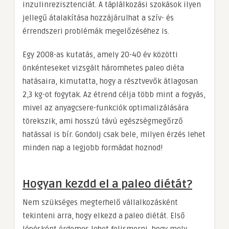
inzulinrezisztenciát. A táplálkozási szokások ilyen
jellegű átalakítása hozzájárulhat a szív- és
érrendszeri problémák megelőzéséhez is.
Egy 2008-as kutatás, amely 20-40 év közötti
önkénteseket vizsgált háromhetes paleo diéta
hatásaira, kimutatta, hogy a résztvevők átlagosan
2,3 kg-ot fogytak. Az étrend célja több mint a fogyás,
mivel az anyagcsere-funkciók optimalizálására
törekszik, ami hosszú távú egészségmegőrző
hatással is bír. Gondolj csak bele, milyen érzés lehet
minden nap a legjobb formádat hoznod!
Hogyan kezdd el a paleo diétát?
Nem szükséges megterhelő vállalkozásként
tekinteni arra, hogy elkezd a paleo diétát. Első