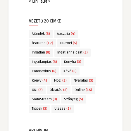
« jún
aug »
VEZETŐ 20 CÍMKE
Ajándék
(3)
Ausztria
(4)
featured
(17)
Huawei
(5)
Ingatlan
(8)
Ingatlanhálózat
(3)
Ingatlanpiac
(3)
Konyha
(3)
Koronavírus
(6)
Kávé
(6)
Könyv
(4)
Mozi
(3)
Nyaralás
(3)
OKJ
(3)
Oktatás
(5)
Online
(15)
SodaStream
(3)
Szőnyeg
(5)
Tippek
(3)
Utazás
(3)
ARCHÍVUM