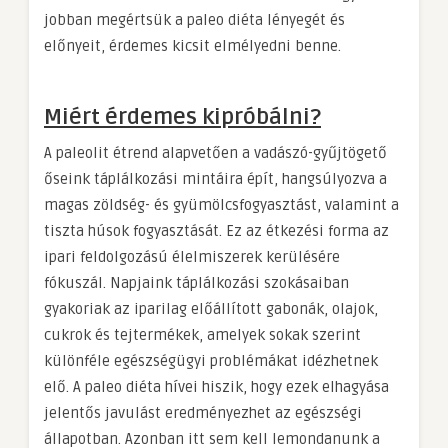
jobban megértsük a paleo diéta lényegét és
előnyeit, érdemes kicsit elmélyedni benne.
Miért érdemes kipróbálni?
A paleolit étrend alapvetően a vadászó-gyűjtögető
őseink táplálkozási mintáira épít, hangsúlyozva a
magas zöldség- és gyümölcsfogyasztást, valamint a
tiszta húsok fogyasztását. Ez az étkezési forma az
ipari feldolgozású élelmiszerek kerülésére
fókuszál. Napjaink táplálkozási szokásaiban
gyakoriak az iparilag előállított gabonák, olajok,
cukrok és tejtermékek, amelyek sokak szerint
különféle egészségügyi problémákat idézhetnek
elő. A paleo diéta hívei hiszik, hogy ezek elhagyása
jelentős javulást eredményezhet az egészségi
állapotban. Azonban itt sem kell lemondanunk a