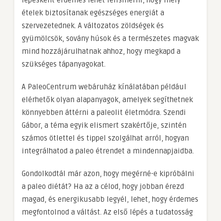
lépésként érdemes lehet felismerni, hogy mely
ételek biztosítanak egészséges energiát a
szervezetednek. A változatos zöldségek és
gyümölcsök, sovány húsok és a természetes magvak
mind hozzájárulhatnak ahhoz, hogy megkapd a
szükséges tápanyagokat.
A PaleoCentrum webáruház kínálatában például
elérhetők olyan alapanyagok, amelyek segíthetnek
könnyebben áttérni a paleolit életmódra. Szendi
Gábor, a téma egyik elismert szakértője, szintén
számos ötlettel és tippel szolgálhat arról, hogyan
integrálhatod a paleo étrendet a mindennapjaidba.
Gondolkodtál már azon, hogy megérné-e kipróbálni
a paleo diétát? Ha az a célod, hogy jobban érezd
magad, és energikusabb legyél, lehet, hogy érdemes
megfontolnod a váltást. Az első lépés a tudatosság