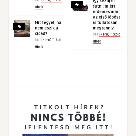
írta
(Nem) Titkolt
Így kezdj el
futni: miért
Hírek
érdemes már
az első lépést
Mit tegyél, ha
is tudatosan
nem eszik a
megtenni?
cicád?
írta
(Nem) Titkolt
írta
(Nem) Titkolt
Hírek
Hírek