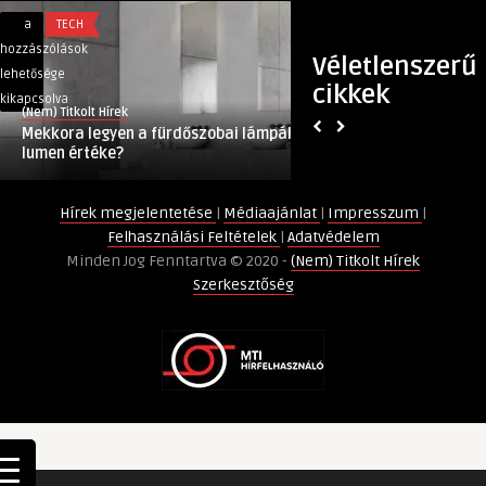
Mekkora
A
a
TECH
a
GASZTRO
legyen
tudomány
hozzászólások
hozzászólások
Véletlenszerű
a
nem
lehetősége
lehetősége
cikkek
fürdőszobai
ismer
kikapcsolva
kikapcsolva
(Nem) Titkolt Hírek
(Nem) Titkolt Hírek
lámpák
határokat
Mekkora legyen a fürdőszobai lámpák
A tudomány nem is
lumen
–
lumen értéke?
a finn kávé
értéke?
jön
bejegyzéshez
a
Hírek megjelentetése
|
Médiaajánlat
|
Impresszum
|
finn
Felhasználási Feltételek
|
Adatvédelem
kávé
Minden Jog Fenntartva © 2020 -
(Nem) Titkolt Hírek
bejegyzéshez
Szerkesztőség