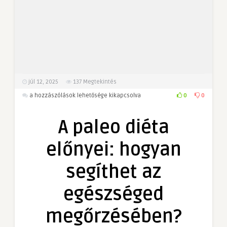
júl 12, 2025
137
Megtekintés
A
0
0
a hozzászólások lehetősége kikapcsolva
paleo
diéta
A paleo diéta
előnyei:
hogyan
előnyei: hogyan
segíthet
az
segíthet az
egészséged
megőrzésében?
egészséged
bejegyzéshez
megőrzésében?