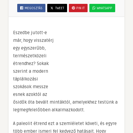
MEGOSZTÁS
TWEET
PIN IT
WHATSAPP
Eszedbe jutott-e
már, hogy visszatérj
egy egyszerűbb,
természetközeli
étrendhez? Sokak
szerint a modern
táplálkozási
szokások messze
esnek azoktól az
ősidők óta bevált mintáktól, amelyekhez testünk a
legmegfelelőbben alkalmazkodott.
A paleolit étrend ezt a szemléletet követi, és egyre
több ember ismeri fel kedvező hatásait. Hogy