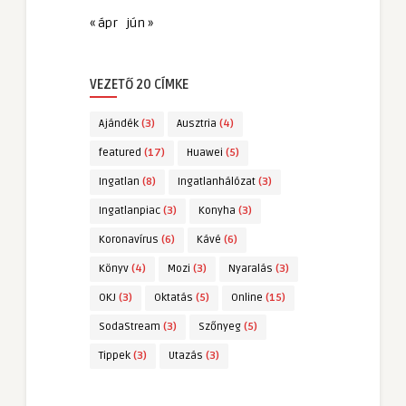
« ápr
jún »
VEZETŐ 20 CÍMKE
Ajándék
(3)
Ausztria
(4)
featured
(17)
Huawei
(5)
Ingatlan
(8)
Ingatlanhálózat
(3)
Ingatlanpiac
(3)
Konyha
(3)
Koronavírus
(6)
Kávé
(6)
Könyv
(4)
Mozi
(3)
Nyaralás
(3)
OKJ
(3)
Oktatás
(5)
Online
(15)
SodaStream
(3)
Szőnyeg
(5)
Tippek
(3)
Utazás
(3)