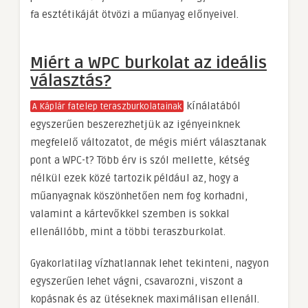
fa esztétikáját ötvözi a műanyag előnyeivel.
Miért a WPC burkolat az ideális
választás?
kínálatából
A Káplár fatelep teraszburkolatainak
egyszerűen beszerezhetjük az igényeinknek
megfelelő változatot, de mégis miért választanak
pont a WPC-t? Több érv is szól mellette, kétség
nélkül ezek közé tartozik például az, hogy a
műanyagnak köszönhetően nem fog korhadni,
valamint a kártevőkkel szemben is sokkal
ellenállóbb, mint a többi teraszburkolat.
Gyakorlatilag vízhatlannak lehet tekinteni, nagyon
egyszerűen lehet vágni, csavarozni, viszont a
kopásnak és az ütéseknek maximálisan ellenáll.