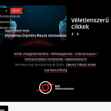
Díjmentes
A
a
TECH
a
TECH
Digitális
404-
hozzászólások
hozzászólások
Véletlenszerű
Maszk
es
lehetősége
lehetősége
cikkek
mindenkinek
hibakód
kikapcsolva
kikapcsolva
(Nem) Titkolt Hírek
(Nem) Titkolt Hírek
bejegyzéshez
átka
Díjmentes Digitális Maszk mindenkinek
A 404-es hibakód 
bejegyzéshez
Hírek megjelentetése
|
Médiaajánlat
|
Impresszum
|
Felhasználási Feltételek
|
Adatvédelem
Minden Jog Fenntartva © 2020 -
(Nem) Titkolt Hírek
Szerkesztőség