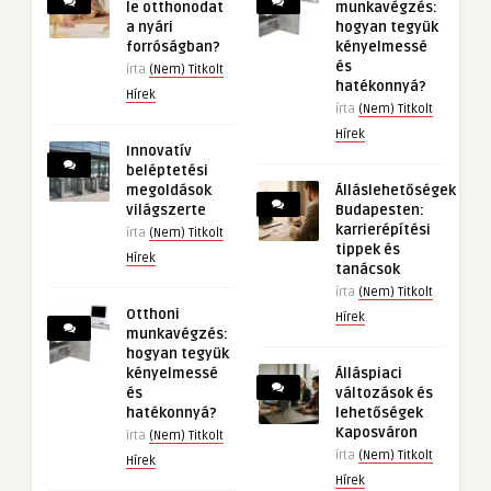
le otthonodat
munkavégzés:
a nyári
hogyan tegyük
forróságban?
kényelmessé
és
írta
(Nem) Titkolt
hatékonnyá?
Hírek
írta
(Nem) Titkolt
Hírek
Innovatív
beléptetési
megoldások
Álláslehetőségek
világszerte
Budapesten:
karrierépítési
írta
(Nem) Titkolt
tippek és
Hírek
tanácsok
írta
(Nem) Titkolt
Otthoni
Hírek
munkavégzés:
hogyan tegyük
kényelmessé
Álláspiaci
és
változások és
hatékonnyá?
lehetőségek
Kaposváron
írta
(Nem) Titkolt
írta
(Nem) Titkolt
Hírek
Hírek