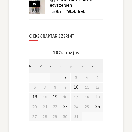
Így költözzünk vidékre
egyszerűen
írta
(Nem) Titkolt Hírek
CIKKEK NAPTÁR SZERINT
2024. május
h
K
s
c
p
s
v
1
2
3
4
5
6
7
8
9
10
11
12
13
14
15
16
17
18
19
20
21
22
23
24
25
26
27
28
29
30
31