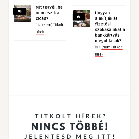
Mit tegyél, ha
nem eszik a
Hogyan
cicád?
alakítják át
fizetési
írta
(Nem) Titkolt
szokásainkat a
Hírek
bankkártyás
megoldások?
írta
(Nem) Titkolt
Hírek