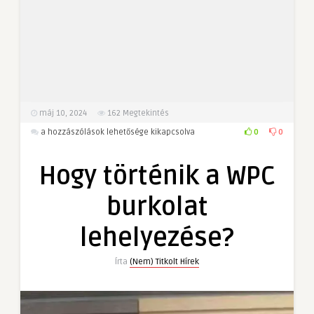
máj 10, 2024
162
Megtekintés
Hogy
0
0
a hozzászólások lehetősége kikapcsolva
történik
a
Hogy történik a WPC
WPC
burkolat
burkolat
lehelyezése?
bejegyzéshez
lehelyezése?
Írta
(Nem) Titkolt Hírek