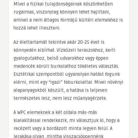
Mivel a fizikai tulajdonságainak köszönhetően
rugalmas, viszonylag könnyen lehet hajlítani,
amivel a nem átlagos formájú kültéri elemekhez is
hozzá lehet illeszteni.
Az élettartamát tekintve akár 20-25 évet is
könnyedén kibírhat. Vízközeli teraszokhoz, kerti
gyalogutakhoz, belső udvarokhoz vagy éppen
medencék körüli burkolathoz tökéletes választás.
Esztétikai szempontból ugyanolyan hatást fogunk
elérni, mint egy “igazi” faburkolattal. Mivel növényi
alapanyagokból készült, a hatása is teljesen
természetes lesz, nem lesz műanyagérzete.
A WPC elemeknek a két oldala más-más
kialakítással rendelkezik, mi választjuk ki, hogy a
recézett vagy a bordázott minta legyen felül. A
lerakása olyan, mintha visszacsöppennénk