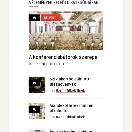
VÉLEMÉNYEK BELFÖLD KATEGÓRIÁBAN
BELFÖLD
A konferenciabútorok szerepe
Írta
(Nem) Titkolt Hírek
Sziklakertbe ajánlott
dísznövények
írta
(Nem) Titkolt Hírek
Ajándékötletek minden
alkalomra
írta
(Nem) Titkolt Hírek