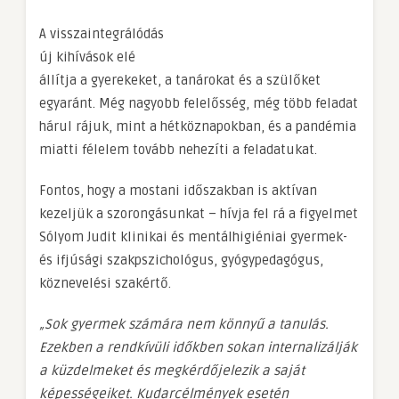
A visszaintegrálódás
új kihívások elé
állítja a gyerekeket, a tanárokat és a szülőket
egyaránt. Még nagyobb felelősség, még több feladat
hárul rájuk, mint a hétköznapokban, és a pandémia
miatti félelem tovább nehezíti a feladatukat.
Fontos, hogy a mostani időszakban is aktívan
kezeljük a szorongásunkat – hívja fel rá a figyelmet
Sólyom Judit klinikai és mentálhigiéniai gyermek-
és ifjúsági szakpszichológus, gyógypedagógus,
köznevelési szakértő.
„Sok gyermek számára nem könnyű a tanulás.
Ezekben a rendkívüli időkben sokan internalizálják
a küzdelmeket és megkérdőjelezik a saját
képességeiket. Kudarcélmények esetén