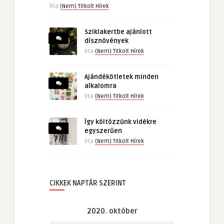
Írta
(Nem) Titkolt Hírek
Sziklakertbe ajánlott
dísznövények
írta
(Nem) Titkolt Hírek
Ajándékötletek minden
alkalomra
írta
(Nem) Titkolt Hírek
Így költözzünk vidékre
egyszerűen
írta
(Nem) Titkolt Hírek
CIKKEK NAPTÁR SZERINT
2020. október