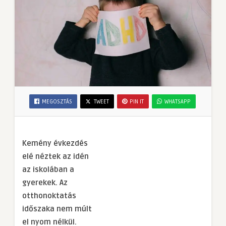
MEGOSZTÁS
TWEET
PIN IT
WHATSAPP
Kemény évkezdés
elé néztek az idén
az iskolában a
gyerekek. Az
otthonoktatás
időszaka nem múlt
el nyom nélkül.