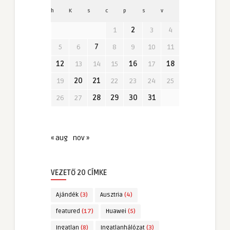
h
K
s
c
p
s
v
1
2
3
4
5
6
7
8
9
10
11
12
13
14
15
16
17
18
19
20
21
22
23
24
25
26
27
28
29
30
31
« aug
nov »
VEZETŐ 20 CÍMKE
Ajándék
(3)
Ausztria
(4)
featured
(17)
Huawei
(5)
Ingatlan
(8)
Ingatlanhálózat
(3)