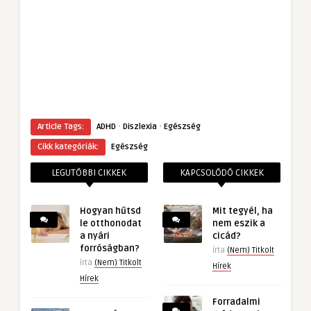
·
·
Article Tags:
ADHD
Diszlexia
Egészség
Cikk kategóriák:
Egészség
LEGUTÓBBI CIKKEK
KAPCSOLÓDÓ CIKKEK
Hogyan hűtsd
Mit tegyél, ha
le otthonodat
nem eszik a
a nyári
cicád?
forróságban?
írta
(Nem) Titkolt
írta
(Nem) Titkolt
Hírek
Hírek
Forradalmi