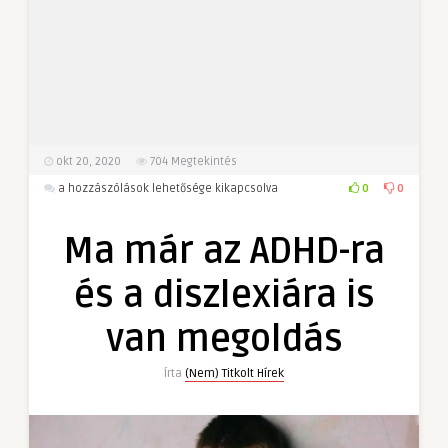
okt 20, 2020
704
Megtekintés
Ma
0
0
a hozzászólások lehetősége kikapcsolva
már
az
Ma már az ADHD-ra
ADHD-
ra
és a diszlexiára is
és
a
van megoldás
diszlexiára
is
Írta
(Nem) Titkolt Hírek
van
megoldás
bejegyzéshez