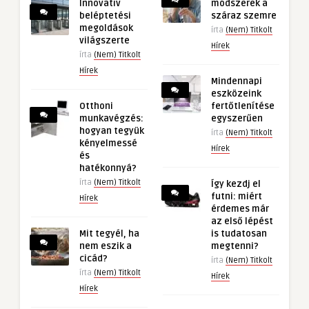
Innovatív
módszerek a
beléptetési
száraz szemre
megoldások
írta
(Nem) Titkolt
világszerte
Hírek
írta
(Nem) Titkolt
Hírek
Mindennapi
eszközeink
Otthoni
fertőtlenítése
munkavégzés:
egyszerűen
hogyan tegyük
írta
(Nem) Titkolt
kényelmessé
Hírek
és
hatékonnyá?
írta
(Nem) Titkolt
Így kezdj el
futni: miért
Hírek
érdemes már
az első lépést
Mit tegyél, ha
is tudatosan
nem eszik a
megtenni?
cicád?
írta
(Nem) Titkolt
írta
(Nem) Titkolt
Hírek
Hírek