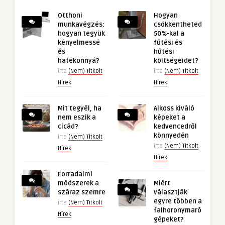
Otthoni
Hogyan
munkavégzés:
csökkentheted
hogyan tegyük
50%-kal a
kényelmessé
fűtési és
és
hűtési
hatékonnyá?
költségeidet?
írta
(Nem) Titkolt
írta
(Nem) Titkolt
Hírek
Hírek
Mit tegyél, ha
Alkoss kiváló
nem eszik a
képeket a
cicád?
kedvencedről
könnyedén
írta
(Nem) Titkolt
írta
(Nem) Titkolt
Hírek
Hírek
Forradalmi
módszerek a
Miért
száraz szemre
választják
egyre többen a
írta
(Nem) Titkolt
falhoronymaró
Hírek
gépeket?