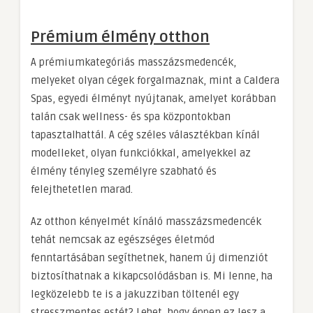
Prémium élmény otthon
A prémiumkategóriás masszázsmedencék,
melyeket olyan cégek forgalmaznak, mint a Caldera
Spas, egyedi élményt nyújtanak, amelyet korábban
talán csak wellness- és spa központokban
tapasztalhattál. A cég széles választékban kínál
modelleket, olyan funkciókkal, amelyekkel az
élmény tényleg személyre szabható és
felejthetetlen marad.
Az otthon kényelmét kínáló masszázsmedencék
tehát nemcsak az egészséges életmód
fenntartásában segíthetnek, hanem új dimenziót
biztosíthatnak a kikapcsolódásban is. Mi lenne, ha
legközelebb te is a jakuzziban töltenél egy
stresszmentes estét? Lehet, hogy éppen ez lesz a