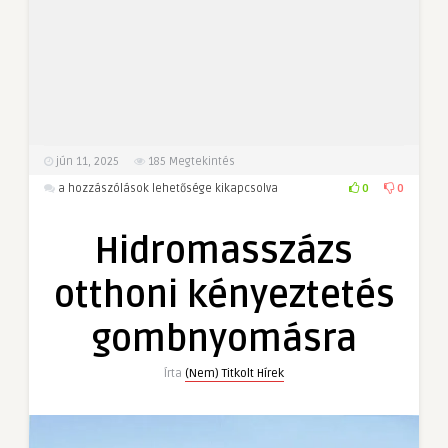
jún 11, 2025
185
Megtekintés
Hidromasszázs
0
0
a hozzászólások lehetősége kikapcsolva
otthoni
kényeztetés
Hidromasszázs
gombnyomásra
bejegyzéshez
otthoni kényeztetés
gombnyomásra
Írta
(Nem) Titkolt Hírek