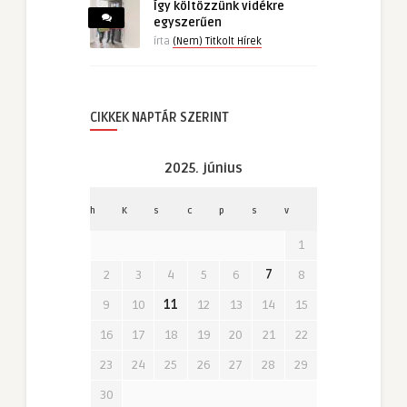
Így költözzünk vidékre
egyszerűen
írta
(Nem) Titkolt Hírek
CIKKEK NAPTÁR SZERINT
2025. június
h
K
s
c
p
s
v
1
2
3
4
5
6
7
8
9
10
11
12
13
14
15
16
17
18
19
20
21
22
23
24
25
26
27
28
29
30