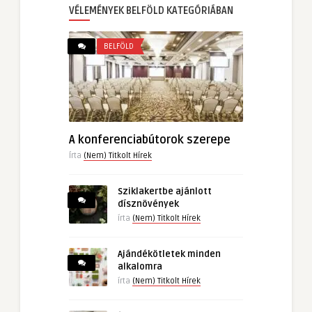
VÉLEMÉNYEK BELFÖLD KATEGÓRIÁBAN
BELFÖLD
A konferenciabútorok szerepe
Írta
(Nem) Titkolt Hírek
Sziklakertbe ajánlott
dísznövények
írta
(Nem) Titkolt Hírek
Ajándékötletek minden
alkalomra
írta
(Nem) Titkolt Hírek