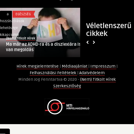
Ma
Erotikus
a
EGÉSZSÉG
a
SZÓRAKOZÁS
már
álmok
hozzászólások
hozzászólások
Véletlenszerű
az
és
lehetősége
lehetősége
cikkek
ADHD-
azok
kikapcsolva
kikapcsolva
(Nem) Titkolt Hírek
(Nem) Titkolt Hírek
ra
jelentése
Ma már az ADHD-ra és a diszlexiára is
Erotikus álmok és 
és
bejegyzéshez
van megoldás
a
diszlexiára
Hírek megjelentetése
|
Médiaajánlat
|
Impresszum
|
is
Felhasználási Feltételek
|
Adatvédelem
van
Minden Jog Fenntartva © 2020 -
(Nem) Titkolt Hírek
megoldás
Szerkesztőség
bejegyzéshez