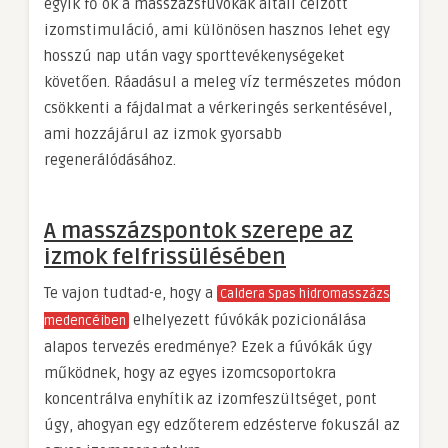
egyik fő ok a masszázsfúvókák általi célzott
izomstimuláció, ami különösen hasznos lehet egy
hosszú nap után vagy sporttevékenységeket
követően. Ráadásul a meleg víz természetes módon
csökkenti a fájdalmat a vérkeringés serkentésével,
ami hozzájárul az izmok gyorsabb
regenerálódásához.
A masszázspontok szerepe az
izmok felfrissülésében
Te vajon tudtad-e, hogy a
Caldera Spas hidromasszázs
elhelyezett fúvókák pozicionálása
medencéiben
alapos tervezés eredménye? Ezek a fúvókák úgy
működnek, hogy az egyes izomcsoportokra
koncentrálva enyhítik az izomfeszültséget, pont
úgy, ahogyan egy edzőterem edzésterve fokuszál az