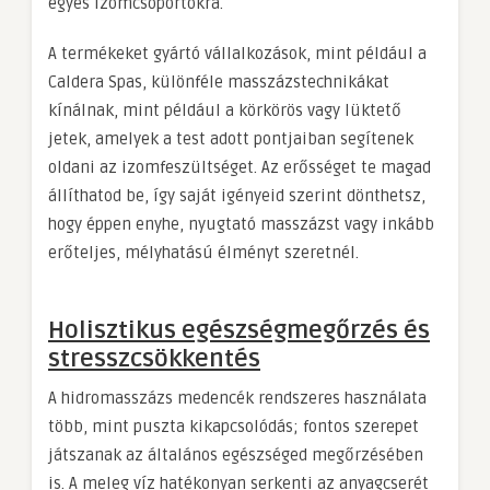
egyes izomcsoportokra.
A termékeket gyártó vállalkozások, mint például a
Caldera Spas, különféle masszázstechnikákat
kínálnak, mint például a körkörös vagy lüktető
jetek, amelyek a test adott pontjaiban segítenek
oldani az izomfeszültséget. Az erősséget te magad
állíthatod be, így saját igényeid szerint dönthetsz,
hogy éppen enyhe, nyugtató masszázst vagy inkább
erőteljes, mélyhatású élményt szeretnél.
Holisztikus egészségmegőrzés és
stresszcsökkentés
A hidromasszázs medencék rendszeres használata
több, mint puszta kikapcsolódás; fontos szerepet
játszanak az általános egészséged megőrzésében
is. A meleg víz hatékonyan serkenti az anyagcserét