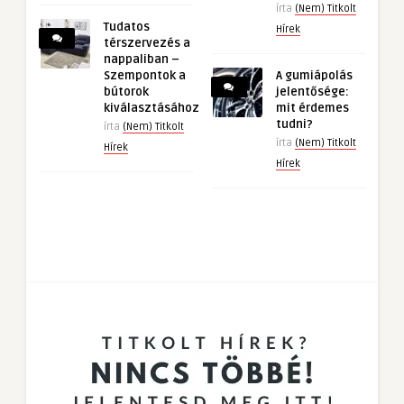
írta
(Nem) Titkolt
Tudatos
Hírek
térszervezés a
nappaliban –
Szempontok a
A gumiápolás
bútorok
jelentősége:
kiválasztásához
mit érdemes
tudni?
írta
(Nem) Titkolt
írta
(Nem) Titkolt
Hírek
Hírek