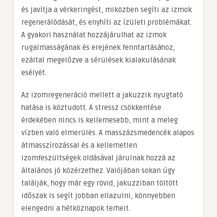
és javítja a vérkeringést, miközben segíti az izmok
regenerálódását, és enyhíti az ízületi problémákat.
A gyakori használat hozzájárulhat az izmok
rugalmasságának és erejének fenntartásához,
ezáltal megelőzve a sérülések kialakulásának
esélyét.
Az izomregeneráció mellett a jakuzzik nyugtató
hatása is köztudott. A stressz csökkentése
érdekében nincs is kellemesebb, mint a meleg
vízben való elmerülés. A masszázsmedencék alapos
átmasszírozással és a kellemetlen
izomfeszültségek oldásával járulnak hozzá az
általános jó közérzethez. Valójában sokan úgy
találják, hogy már egy rövid, jakuzziban töltött
időszak is segít jobban ellazulni, könnyebben
elengedni a hétköznapok terheit.