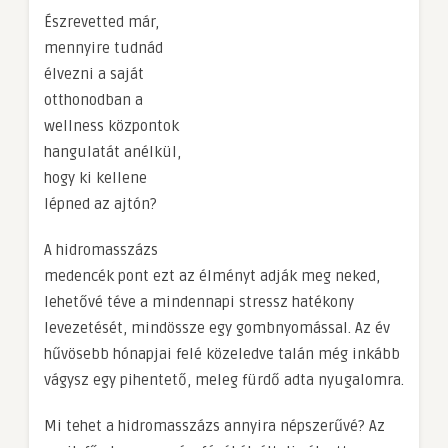
Észrevetted már,
mennyire tudnád
élvezni a saját
otthonodban a
wellness központok
hangulatát anélkül,
hogy ki kellene
lépned az ajtón?
A hidromasszázs
medencék pont ezt az élményt adják meg neked,
lehetővé téve a mindennapi stressz hatékony
levezetését, mindössze egy gombnyomással. Az év
hűvösebb hónapjai felé közeledve talán még inkább
vágysz egy pihentető, meleg fürdő adta nyugalomra.
Mi tehet a hidromasszázs annyira népszerűvé? Az