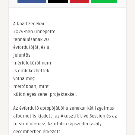
A Road zenekar
2024-ben ünnepelte
fennállásának 20.
évfordulóját, és a
jelentős
mérföldkőról nem
is emlékezhettek
volna meg
méltóbban, mint
különleges zenei projektekkel.
Az évforduló apropójából a zenekar két izgalmas
albumot is kiadott: az Akusztik Live Session és az
új stúdiólemez, Az utolsó rapszódia tavaly
decemberben érkezett.