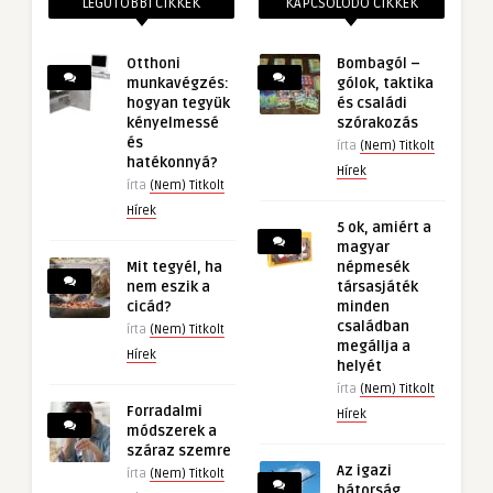
LEGUTÓBBI CIKKEK
KAPCSOLÓDÓ CIKKEK
Otthoni
Bombagól –
munkavégzés:
gólok, taktika
hogyan tegyük
és családi
kényelmessé
szórakozás
és
írta
(Nem) Titkolt
hatékonnyá?
Hírek
írta
(Nem) Titkolt
Hírek
5 ok, amiért a
magyar
Mit tegyél, ha
népmesék
nem eszik a
társasjáték
cicád?
minden
családban
írta
(Nem) Titkolt
megállja a
Hírek
helyét
írta
(Nem) Titkolt
Forradalmi
Hírek
módszerek a
száraz szemre
Az igazi
írta
(Nem) Titkolt
bátorság