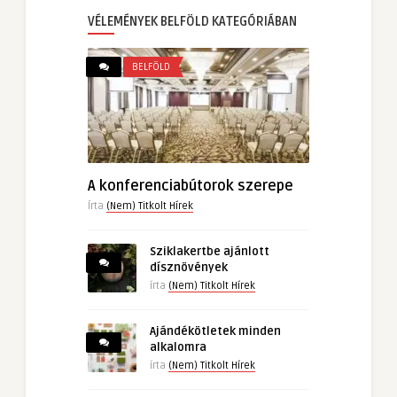
VÉLEMÉNYEK BELFÖLD KATEGÓRIÁBAN
BELFÖLD
A konferenciabútorok szerepe
Írta
(Nem) Titkolt Hírek
Sziklakertbe ajánlott
dísznövények
írta
(Nem) Titkolt Hírek
Ajándékötletek minden
alkalomra
írta
(Nem) Titkolt Hírek