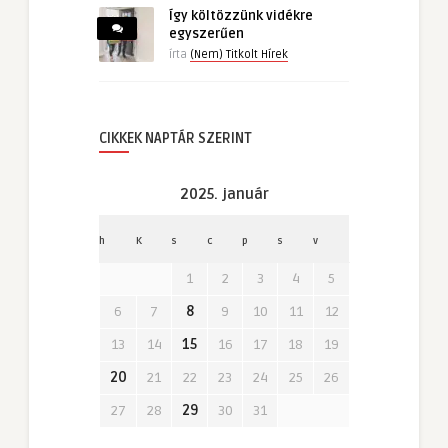
Így költözzünk vidékre
egyszerűen
írta
(Nem) Titkolt Hírek
CIKKEK NAPTÁR SZERINT
2025. január
h
K
s
c
p
s
v
1
2
3
4
5
6
7
8
9
10
11
12
13
14
15
16
17
18
19
20
21
22
23
24
25
26
27
28
29
30
31