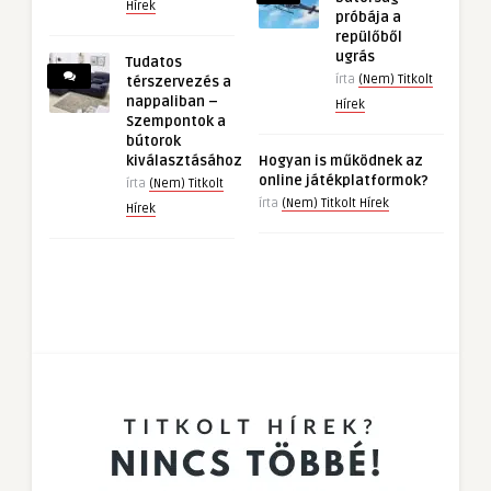
Hírek
próbája a
repülőből
ugrás
Tudatos
írta
(Nem) Titkolt
térszervezés a
nappaliban –
Hírek
Szempontok a
bútorok
kiválasztásához
Hogyan is működnek az
online játékplatformok?
írta
(Nem) Titkolt
írta
(Nem) Titkolt Hírek
Hírek