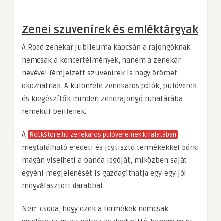
Zenei szuvenírek és emléktárgyak
A Road zenekar jubileuma kapcsán a rajongóknak
nemcsak a koncertélmények, hanem a zenekar
nevével fémjelzett szuvenírek is nagy örömet
okozhatnak. A különféle zenekaros pólók, pulóverek
és kiegészítők minden zenerajongó ruhatárába
remekül beillenek.
A
RockStore.hu zenekaros pulóvereinek kínálatában
megtalálható eredeti és jogtiszta termékekkel bárki
magán viselheti a banda logóját, miközben saját
egyéni megjelenését is gazdagíthatja egy-egy jól
megválasztott darabbal.
Nem csoda, hogy ezek a termékek nemcsak