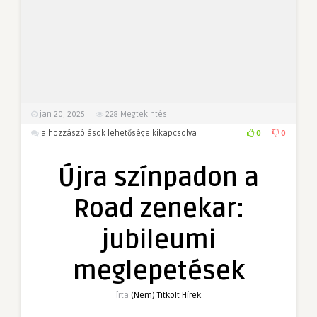
jan 20, 2025
228
Megtekintés
Újra
0
0
a hozzászólások lehetősége kikapcsolva
színpadon
a
Újra színpadon a
Road
zenekar:
Road zenekar:
jubileumi
meglepetések
jubileumi
bejegyzéshez
meglepetések
Írta
(Nem) Titkolt Hírek