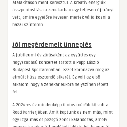
átalakításon ment keresztül. A kreatív energiák
összpontosítása a zenekarban egy teljesen új irányt
vett, amire egyelőre kevesen mertek vállalkozni a
hazai színtéren.
Jól megérdemelt ünneplés
A jubileumi év zárásaként az együttes egy
nagyszabású koncertet tartott a Papp László
Budapest Sportarénában, ezzel koronázva meg az
elmúlt húsz esztendő sikerét. Ez volt az első
alkalom, hogy a zenekar ekkora helyszínen lépett
fel.
A 2024-es év mindenképp fontos mérföldkő volt a
Road karrierjében. Amit kaptunk az nem más, mint
egy izgalmas és pezsgő zenei kalandozás, amely
nemcsak a régmúlt emlékeit idézte fel, hanem új