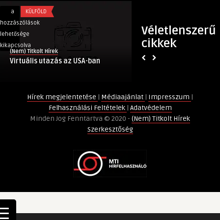
Virtuális
Az
a
KÜLFÖLD
a
GAZDASÁG
utazás
Elzáró
hozzászólások
hozzászólások
Véletlenszerű
az
Fóliák
lehetősége
lehetősége
cikkek
USA-
Minőségének
kikapcsolva
kikapcsolva
(Nem) Titkolt Hírek
(Nem) Titkolt Hírek
ban
Meghatározó
Virtuális utazás az USA-ban
Az Elzáró Fóliák M
bejegyzéshez
Szerepe
Meghatározó Szerep
a
Bútorgyártásban:
Hírek megjelentetése
|
Médiaajánlat
|
Impresszum
|
Az
Felhasználási Feltételek
|
Adatvédelem
Apró
Minden Jog Fenntartva © 2020 -
(Nem) Titkolt Hírek
Részletek
Szerkesztőség
Nagy
Horderejű
Hatása
bejegyzéshez