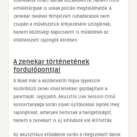
viseléseük miatt váltak közkedveltté, hanem mint
emléktárgyak is sokak polcán megtalálhatók. A
zenekar nevével fémjelzett ruhadarabok nem
csupán a művészetük kifejezésére szolgálnak,
hanem közösségi kapocsként is működnek az
elkötelezett rajongók körében.
A zenekar történetének
fordulópontjai
A Road már a kezdetektől fogva igyekszik
különböző zenei kísérletekkel gazdagítani a
palettáját. Legújabb, Akusztik Live Session című
koncertanyaga során olyan újításokkal lepték meg
rajongóikat, amelyek nemcsak a hallgatóságot,
hanem a zenekart is új kihívások elé állították.
Az akusztikus előadások során a megszokott dalok