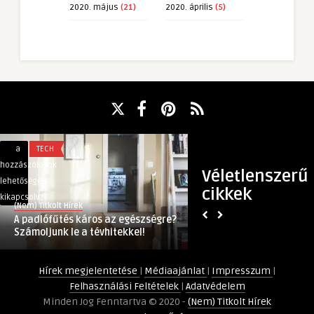
2020. május
(21)
2020. április
(5)
A
Vízumlottó:
a
TECH
a
KÜLFÖLD
padlófűtés
6
hozzászólások
hozzászólások
Véletlenszerű
káros
órád
lehetősége
lehetősége
cikkek
az
maradt,
kikapcsolva
kikapcsolva
(Nem) Titkolt Hírek
(Nem) Titkolt Hírek
egészségre?
hogy
A padlófűtés káros az egészségre?
Vízumlottó: 6 órád
Számoljunk
amerikai
Számoljunk le a tévhitekkel!
amerikai zöldkárty
le
zöldkártyát
a
kapj
Hírek megjelentetése
|
Médiaajánlat
|
Impresszum
|
tévhitekkel!
bejegyzéshez
Felhasználási Feltételek
|
Adatvédelem
bejegyzéshez
Minden Jog Fenntartva © 2020 -
(Nem) Titkolt Hírek