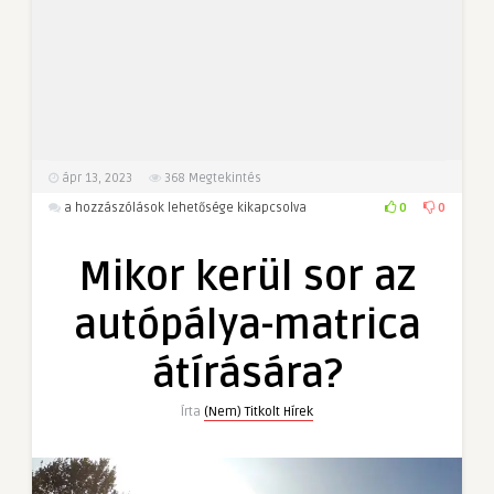
ápr 13, 2023
368
Megtekintés
Mikor
0
0
a hozzászólások lehetősége kikapcsolva
kerül
sor
Mikor kerül sor az
az
autópálya-
autópálya-matrica
matrica
átírására?
átírására?
bejegyzéshez
Írta
(Nem) Titkolt Hírek