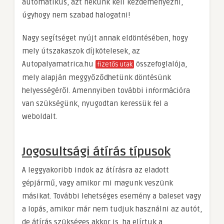
automatikus, azt nekünk kell kezdeményezni,
úgyhogy nem szabad halogatni!
Nagy segítséget nyújt annak eldöntésében, hogy
mely útszakaszok díjkötelesek, az
Autopalyamatrica.hu
összefoglalója,
fizetős utak
mely alapján meggyőződhetünk döntésünk
helyességéről. Amennyiben további információra
van szükségünk, nyugodtan keressük fel a
weboldalt.
Jogosultsági átírás típusok
A leggyakoribb indok az átírásra az eladott
gépjármű, vagy amikor mi magunk veszünk
másikat. További lehetséges esemény a baleset vagy
a lopás, amikor már nem tudjuk használni az autót,
de átírás szükséges akkor is, ha elírtuk a