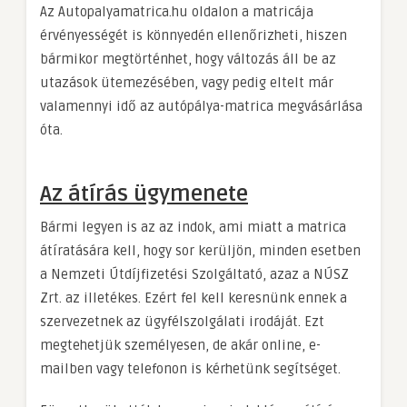
Az Autopalyamatrica.hu oldalon a matricája
érvényességét is könnyedén ellenőrizheti, hiszen
bármikor megtörténhet, hogy változás áll be az
utazások ütemezésében, vagy pedig eltelt már
valamennyi idő az autópálya-matrica megvásárlása
óta.
Az átírás ügymenete
Bármi legyen is az az indok, ami miatt a matrica
átíratására kell, hogy sor kerüljön, minden esetben
a Nemzeti Útdíjfizetési Szolgáltató, azaz a NÚSZ
Zrt. az illetékes. Ezért fel kell keresnünk ennek a
szervezetnek az ügyfélszolgálati irodáját. Ezt
megtehetjük személyesen, de akár online, e-
mailben vagy telefonon is kérhetünk segítséget.