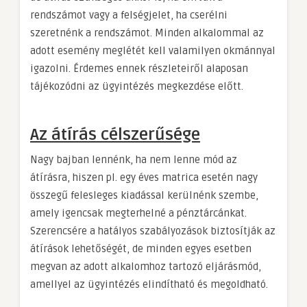
rendszámot vagy a felségjelet, ha cserélni
szeretnénk a rendszámot. Minden alkalommal az
adott esemény meglétét kell valamilyen okmánnyal
igazolni. Érdemes ennek részleteiről alaposan
tájékozódni az ügyintézés megkezdése előtt.
Az átírás célszerűsége
Nagy bajban lennénk, ha nem lenne mód az
átírásra, hiszen pl. egy éves matrica esetén nagy
összegű felesleges kiadással kerülnénk szembe,
amely igencsak megterhelné a pénztárcánkat.
Szerencsére a hatályos szabályozások biztosítják az
átírások lehetőségét, de minden egyes esetben
megvan az adott alkalomhoz tartozó eljárásmód,
amellyel az ügyintézés elindítható és megoldható.