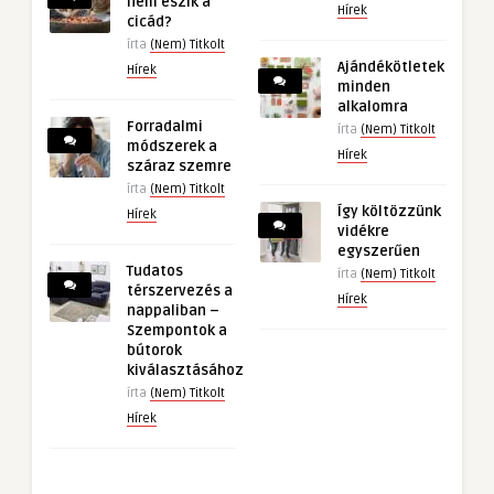
nem eszik a
Hírek
cicád?
írta
(Nem) Titkolt
Ajándékötletek
Hírek
minden
alkalomra
Forradalmi
írta
(Nem) Titkolt
módszerek a
Hírek
száraz szemre
írta
(Nem) Titkolt
Így költözzünk
Hírek
vidékre
egyszerűen
Tudatos
írta
(Nem) Titkolt
térszervezés a
Hírek
nappaliban –
Szempontok a
bútorok
kiválasztásához
írta
(Nem) Titkolt
Hírek