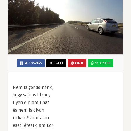
MEGOSZTÁS
TWEET
PIN IT
WHATSAPP
Nem is gondolnánk,
hogy sajnos bizony
ilyen előfordulhat
és nem is olyan
ritkán. Számtalan
eset létezik, amikor