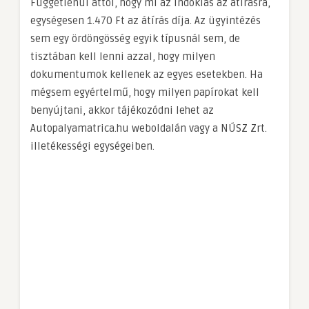
Függetlenül attól, hogy mi az indoklás az átírásra,
egységesen 1.470 Ft az átírás díja. Az ügyintézés
sem egy ördöngösség egyik típusnál sem, de
tisztában kell lenni azzal, hogy milyen
dokumentumok kellenek az egyes esetekben. Ha
mégsem egyértelmű, hogy milyen papírokat kell
benyújtani, akkor tájékozódni lehet az
Autopalyamatrica.hu weboldalán vagy a NÚSZ Zrt.
illetékességi egységeiben.