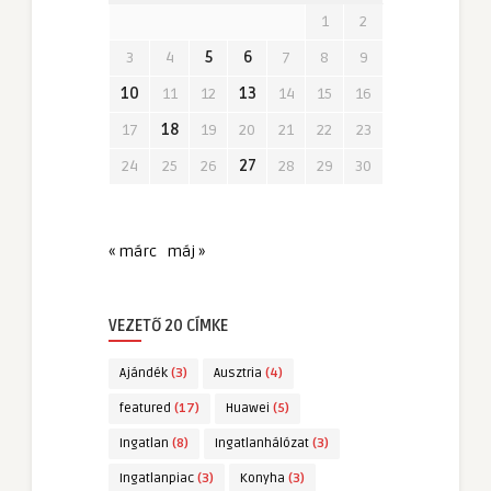
1
2
3
4
5
6
7
8
9
10
11
12
13
14
15
16
17
18
19
20
21
22
23
24
25
26
27
28
29
30
« márc
máj »
VEZETŐ 20 CÍMKE
Ajándék
(3)
Ausztria
(4)
featured
(17)
Huawei
(5)
Ingatlan
(8)
Ingatlanhálózat
(3)
Ingatlanpiac
(3)
Konyha
(3)