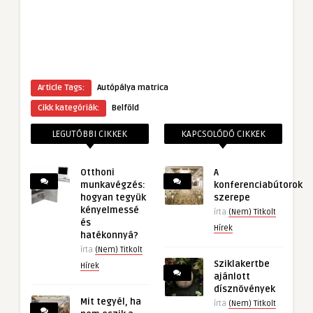
Article Tags:
Autópálya matrica
Cikk kategóriák:
Belföld
LEGUTÓBBI CIKKEK
KAPCSOLÓDÓ CIKKEK
Otthoni
A
munkavégzés:
konferenciabútorok
hogyan tegyük
szerepe
kényelmessé
írta
(Nem) Titkolt
és
Hírek
hatékonnyá?
írta
(Nem) Titkolt
Sziklakertbe
Hírek
ajánlott
dísznövények
Mit tegyél, ha
írta
(Nem) Titkolt