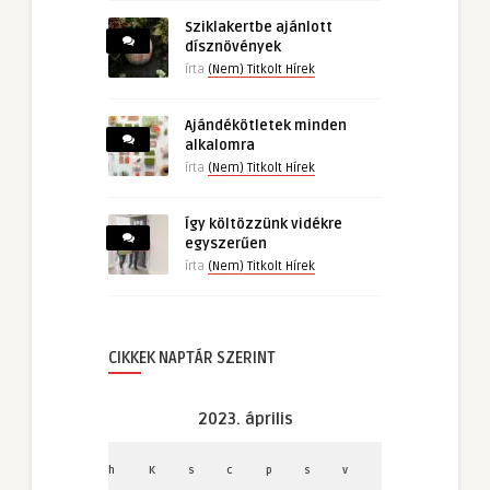
Sziklakertbe ajánlott
dísznövények
írta
(Nem) Titkolt Hírek
Ajándékötletek minden
alkalomra
írta
(Nem) Titkolt Hírek
Így költözzünk vidékre
egyszerűen
írta
(Nem) Titkolt Hírek
CIKKEK NAPTÁR SZERINT
2023. április
h
K
s
c
p
s
v