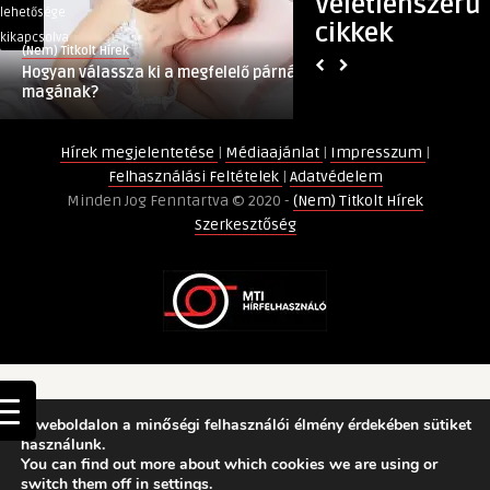
Véletlenszerű
ki
útmutató
lehetősége
lehetősége
cikkek
a
bejegyzéshez
kikapcsolva
kikapcsolva
(Nem) Titkolt Hírek
(Nem) Titkolt Hírek
megfelelő
Hogyan válassza ki a megfelelő párnát
Pezsgőfürdő karba
párnát
magának?
magának?
bejegyzéshez
Hírek megjelentetése
|
Médiaajánlat
|
Impresszum
|
Felhasználási Feltételek
|
Adatvédelem
Minden Jog Fenntartva © 2020 -
(Nem) Titkolt Hírek
Szerkesztőség
A weboldalon a minőségi felhasználói élmény érdekében sütiket
használunk.
You can find out more about which cookies we are using or
switch them off in
settings
.