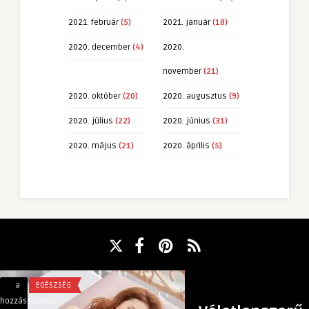
2021. február
(5)
2021. január
(18)
2020. december
(4)
2020.
november
(21)
2020. október
(20)
2020. augusztus
(9)
2020. július
(22)
2020. június
(31)
2020. május
(21)
2020. április
(5)
Hogyan
Pezsgőfürdő
a
EGÉSZSÉG
a
TECH
válassza
karbantartási
hozzászólások
hozzászólások