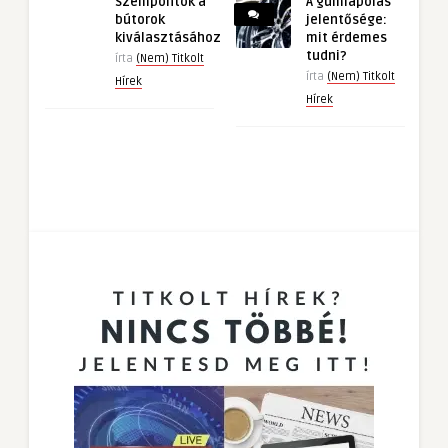
Szempontok a
A gumiápolás
bútorok
jelentősége:
kiválasztásához
mit érdemes
tudni?
írta
(Nem) Titkolt
írta
(Nem) Titkolt
Hírek
Hírek