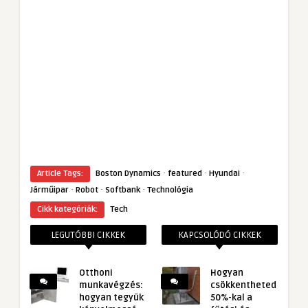
·
·
·
Article Tags:
Boston Dynamics
featured
Hyundai
·
·
·
Járműipar
Robot
Softbank
Technológia
Cikk kategóriák:
Tech
LEGUTÓBBI CIKKEK
KAPCSOLÓDÓ CIKKEK
Otthoni
Hogyan
munkavégzés:
csökkentheted
hogyan tegyük
50%-kal a