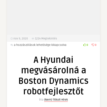
nov 9, 2020
1214
Megtekintés
A
0
0
a hozzászólások lehetősége kikapcsolva
Hyundai
megvásárolná
A Hyundai
a
Boston
megvásárolná a
Dynamics
robotfejlesztőt
Boston Dynamics
bejegyzéshez
robotfejlesztőt
Írta
(Nem) Titkolt Hírek