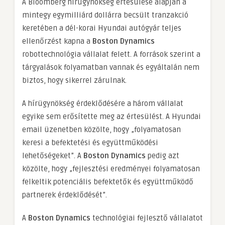
A Bloomberg hírügynökség értesülése alapján a
mintegy egymilliárd dollárra becsült tranzakció
keretében a dél-korai Hyundai autógyár teljes
ellenőrzést kapna a
Boston Dynamics
robottechnológia vállalat felett. A források szerint a
tárgyalások folyamatban vannak és egyáltalán nem
biztos, hogy sikerrel zárulnak.
A hírügynökség érdeklődésére a három vállalat
egyike sem erősítette meg az értesülést. A Hyundai
email üzenetben közölte, hogy „folyamatosan
keresi a befektetési és együttműködési
lehetőségeket”. A
Boston Dynamics
pedig azt
közölte, hogy „fejlesztési eredményei folyamatosan
felkeltik potenciális befektetők és együttműködő
partnerek érdeklődését”.
A
Boston Dynamics
technológiai fejlesztő vállalatot