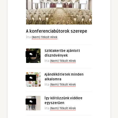
A konferenciabútorok szerepe
Írta
(Nem) Titkolt Hírek
Sziklakertbe ajánlott
dísznövények
írta
(Nem) Titkolt Hírek
Ajándékötletek minden
alkalomra
írta
(Nem) Titkolt Hírek
Így költözzünk vidékre
egyszerűen
írta
(Nem) Titkolt Hírek