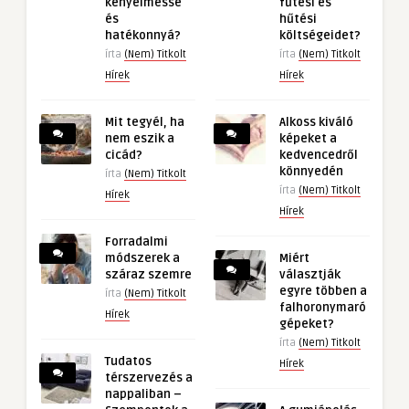
kényelmessé
fűtési és
és
hűtési
hatékonnyá?
költségeidet?
írta
(Nem) Titkolt
írta
(Nem) Titkolt
Hírek
Hírek
Mit tegyél, ha
Alkoss kiváló
nem eszik a
képeket a
cicád?
kedvencedről
könnyedén
írta
(Nem) Titkolt
írta
(Nem) Titkolt
Hírek
Hírek
Forradalmi
módszerek a
Miért
száraz szemre
választják
egyre többen a
írta
(Nem) Titkolt
falhoronymaró
Hírek
gépeket?
írta
(Nem) Titkolt
Tudatos
Hírek
térszervezés a
nappaliban –