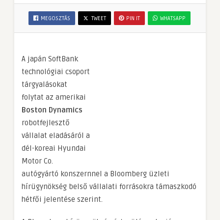
MEGOSZTÁS
TWEET
PIN IT
WHATSAPP
A japán SoftBank
technológiai csoport
tárgyalásokat
folytat az amerikai
Boston Dynamics
robotfejlesztő
vállalat eladásáról a
dél-koreai Hyundai
Motor Co.
autógyártó konszernnel a Bloomberg üzleti
hírügynökség belső vállalati forrásokra támaszkodó
hétfői jelentése szerint.