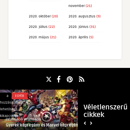
november
(21)
2020. október
(20)
2020. augusztus
(9)
2020. július
(22)
2020. június
(31)
2020. május
(21)
2020. április
(5)
Gyerek
Koronavírus
a
EGYÉB
a
BELFÖLD
képregény
által
hozzászólások
hozzászólások
Véletlenszerű
és
megkurtított
lehetősége
lehetősége
cikkek
Marvel
női
kikapcsolva
kikapcsolva
Informacio Informacio
(Nem) Titkolt Hírek
képregény
hajkoronák
Gyerek képregény és Marvel képregény
Koronavírus által m
bejegyzéshez
bejegyzéshez