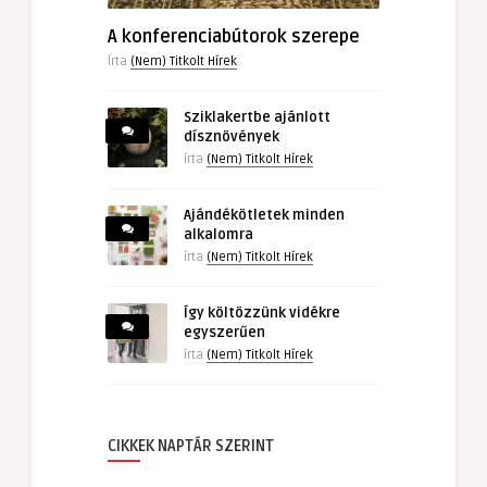
A konferenciabútorok szerepe
Írta
(Nem) Titkolt Hírek
Sziklakertbe ajánlott
dísznövények
írta
(Nem) Titkolt Hírek
Ajándékötletek minden
alkalomra
írta
(Nem) Titkolt Hírek
Így költözzünk vidékre
egyszerűen
írta
(Nem) Titkolt Hírek
CIKKEK NAPTÁR SZERINT