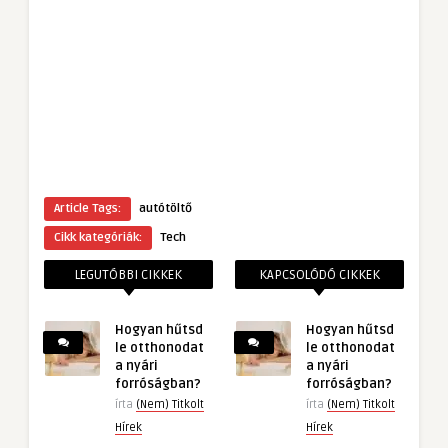
Article Tags:
autótöltő
Cikk kategóriák:
Tech
LEGUTÓBBI CIKKEK
KAPCSOLÓDÓ CIKKEK
Hogyan hűtsd
Hogyan hűtsd
le otthonodat
le otthonodat
a nyári
a nyári
forróságban?
forróságban?
írta
(Nem) Titkolt
írta
(Nem) Titkolt
Hírek
Hírek