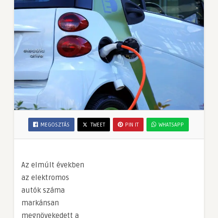
MEGOSZTÁS
TWEET
PIN IT
WHATSAPP
Az elmúlt években
az elektromos
autók száma
markánsan
megnövekedett a