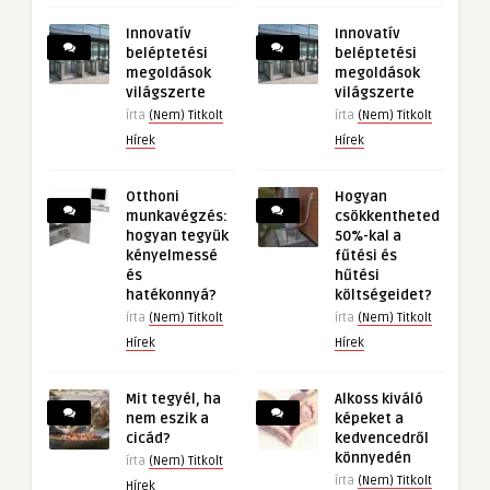
Innovatív
Innovatív
beléptetési
beléptetési
megoldások
megoldások
világszerte
világszerte
írta
(Nem) Titkolt
írta
(Nem) Titkolt
Hírek
Hírek
Otthoni
Hogyan
munkavégzés:
csökkentheted
hogyan tegyük
50%-kal a
kényelmessé
fűtési és
és
hűtési
hatékonnyá?
költségeidet?
írta
(Nem) Titkolt
írta
(Nem) Titkolt
Hírek
Hírek
Mit tegyél, ha
Alkoss kiváló
nem eszik a
képeket a
cicád?
kedvencedről
könnyedén
írta
(Nem) Titkolt
írta
(Nem) Titkolt
Hírek