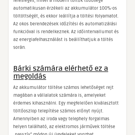
felesleges, mivel a modern töltők többsége
automatikusan érzékeli az akkumulátor 100%-os
töltöttségét, és ekkor leállítja a töltési folyamatot.
Az okos berendezések időzítési és automatizálási
funkcióval is rendelkeznek. Az időintervallumot és
az energiafelhasználást is beállíthatjuk a töltés
során.
Bárki számára elérhető ez a
megoldás
Az akkumulátor töltése számos lehetőséget rejt
magában a vállalatok számára is, amelyeket
érdemes kihasználni. Egy megfelelően kiválasztott
töltőoszlop telepítése számos előnyt nyújt.
Amennyiben az iroda vagy telephely forgalmas
helyen található, az elektromos járművek töltése
„passzív” módon új ügyfeleket vonzhat.