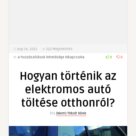
aug 16, 2023
222
Megtekintés
Hogyan
0
0
a hozzászólások lehetősége kikapcsolva
történik
az
Hogyan történik az
elektromos
autó
elektromos autó
töltése
otthonról?
töltése otthonról?
bejegyzéshez
Írta
(Nem) Titkolt Hírek