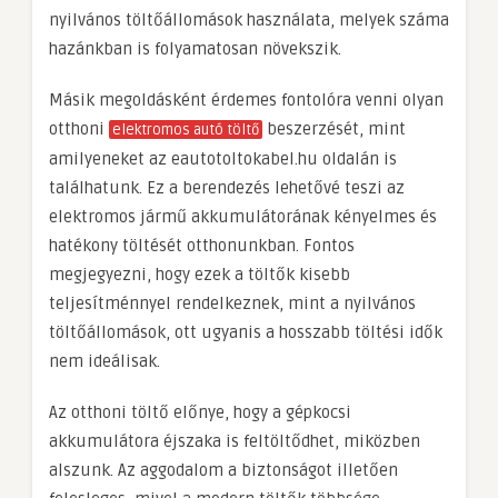
nyilvános töltőállomások használata, melyek száma
hazánkban is folyamatosan növekszik.
Másik megoldásként érdemes fontolóra venni olyan
otthoni
beszerzését, mint
elektromos autó töltő
amilyeneket az eautotoltokabel.hu oldalán is
találhatunk. Ez a berendezés lehetővé teszi az
elektromos jármű akkumulátorának kényelmes és
hatékony töltését otthonunkban. Fontos
megjegyezni, hogy ezek a töltők kisebb
teljesítménnyel rendelkeznek, mint a nyilvános
töltőállomások, ott ugyanis a hosszabb töltési idők
nem ideálisak.
Az otthoni töltő előnye, hogy a gépkocsi
akkumulátora éjszaka is feltöltődhet, miközben
alszunk. Az aggodalom a biztonságot illetően