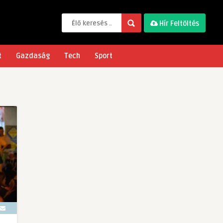
Hír Feltöltés
t
Gazdaság
Tech
Sport