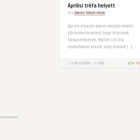
Áprilisi tréfa helyett
Írta
(Nem) Titkolt Hírek
Április elsején bármi megtörténhet.
Elhitethetik veled, hogy léteznek
farkasemberek, Müller Cecília
nyunyókával alszik, vagy Donald […]
5 év ezelőtt
968
0
VERTISEMENT