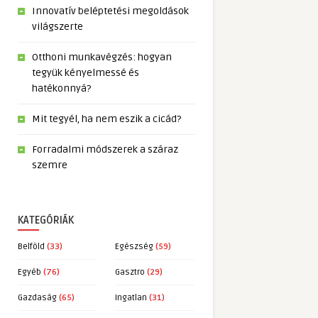
Innovatív beléptetési megoldások
világszerte
Otthoni munkavégzés: hogyan
tegyük kényelmessé és
hatékonnyá?
Mit tegyél, ha nem eszik a cicád?
Forradalmi módszerek a száraz
szemre
KATEGÓRIÁK
Belföld
(33)
Egészség
(59)
Egyéb
(76)
Gasztro
(29)
Gazdaság
(65)
Ingatlan
(31)