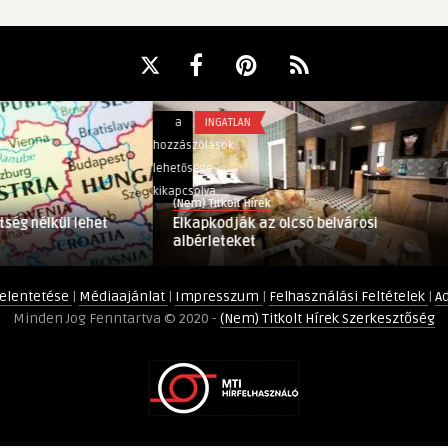
g
Elkapkodják
a
INGATLAN
az
hozzászólások
olcsó
lehetősége
belvárosi
kikapcsolva
(Nem) Titkolt Hírek
albérleteket
ség nélkül lehet
Elkapkodják az olcsó belvárosi
bejegyzéshez
albérleteket
elentetése
|
Médiaajánlat
|
Impresszum
|
Felhasználási Feltételek
|
A
Minden Jog Fenntartva © 2020 -
(Nem) Titkolt Hírek Szerkesztőség