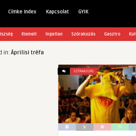
Címke Index
Kapcsolat
GYIK
észség
Kiemelt
Ingatlan
Szórakozás
Gasztro
Kul
d in:
Áprilisi tréfa
SZÓRAKOZÁS