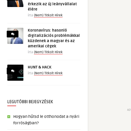
érkezik az új leányvállalat
élére
írta
(Nem) Titkolt Hírek
Koronavírus: hasonló
digitalizációs problémákkal
küzdenek a magyar és az
amerikai cégek
írta
(Nem) Titkolt Hírek
HUNT & HACK
írta
(Nem) Titkolt Hírek
LEGUTÓBBI BEJEGYZÉSEK
AD
Hogyan hűtsd le otthonodat a nyári
forróságban?