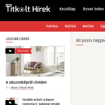
Kezdőlap
Rovat Index
Politika
Külföld
Belföld
Eg
LEGJOBB CIKKEK
All posts tagge
INGATLAN
A vászonképről röviden
Írta
(Nem) Titkolt Hírek
Tovább erősít a Bayer
Construct: Sokorai István