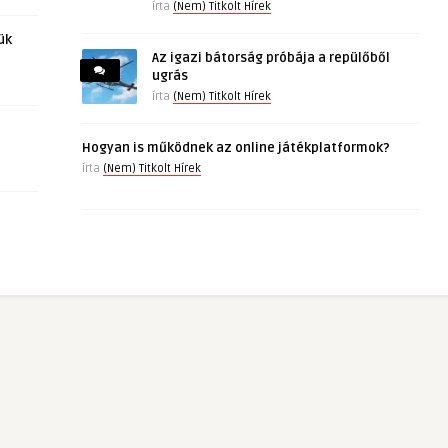
írta
(Nem) Titkolt Hírek
ük
Az igazi bátorság próbája a repülőből
ugrás
írta
(Nem) Titkolt Hírek
Hogyan is működnek az online játékplatformok?
írta
(Nem) Titkolt Hírek