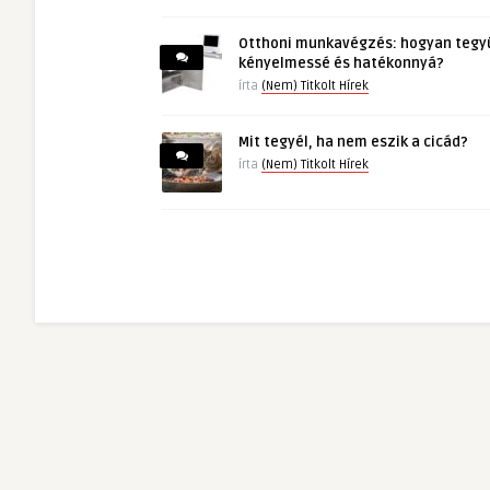
Otthoni munkavégzés: hogyan tegy
kényelmessé és hatékonnyá?
írta
(Nem) Titkolt Hírek
Mit tegyél, ha nem eszik a cicád?
írta
(Nem) Titkolt Hírek