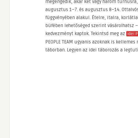
megengedik, akár két vagy három turnusra, a
augusztus 1–7. és augusztus 8–14. Ottalvós 
függvényében alakul. Ételre, italra, korlát
büfében lehetőséged szerint vásárolhatsz – 
kedvezményt kaptok. Tekintsd meg az
idei 
PEOPLE TEAM ugyanis azoknak is kellemes m
táborban. Legyen az idei táborozás a legtut