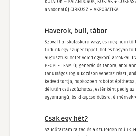
KUTATÓK + KALANDOROK, KUKTÁK + CUKRÁS
a vadonatúj CIRKUSZ + AKROBATIKA.
Haverok, buli, tábor
Szóval ha iskoláskorú vagy, és még nem tölt
tudunk egy szuper tippet, hol és hogyan tölt
augusztusi hetet veled egykorú arcokkal. I
PEOPLE TEAM új generációs tábora, ahol an
tanulságos foglalkozáson vehetsz részt, ah
kedved tartja, napközben robotot építhetsz,
délután csúszdázhatsz, esténként pedig az 
egyenrangú, és kikapcsolódásra, élményekre
Csak egy hét?
Az időtartam rajtad és a szüleiden múlik. Ha