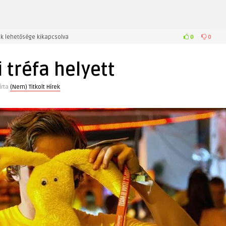
0
0
k lehetősége kikapcsolva
i tréfa helyett
Írta
(Nem) Titkolt Hírek