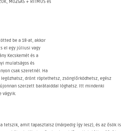
ZOK, MOZGÁS + RITMUS és
ötted be a 18-at, akkor
s el egy júliusi vagy
rány Kecskemét és a
nyi mulatságos és
ányon csak szeretnél. Ha
 legózhatsz, drónt röptethetsz, zsönglőrködhetsz, egész
újonnan szerzett barátaiddal lóghatsz. Itt mindenki
 vágyik.
 tetszik, amit tapasztalsz (márpedig így lesz), és az ősök is