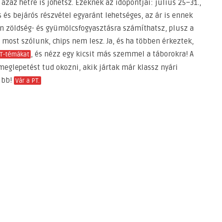
zaz hétre is jöhetsz. Ezeknek az időpontjai: július 25–31.,
és bejárós részvétel egyaránt lehetséges, az ár is ennek
lan zöldség- és gyümölcsfogyasztásra számíthatsz, plusz a
most szólunk, chips nem lesz. Ja, és ha többen érkeztek,
, és nézz egy kicsit más szemmel a táborokra! A
PT-témákat
eglepetést tud okozni, akik jártak már klassz nyári
ibb!
Vár a PT.