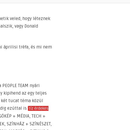
hetik veled, hogy léteznek
alszik, vagy Donald
 áprilisi tréfa, és mi nem
n a PEOPLE TEAM nyári
gy kipihend az egy teljes
 két tucat téma közül
dig ezúttal is
tíz érdekes
GÓKÉP + MÉDIA, TECH +
EK, SZÍNHÁZ + SZÍNÉSZET,