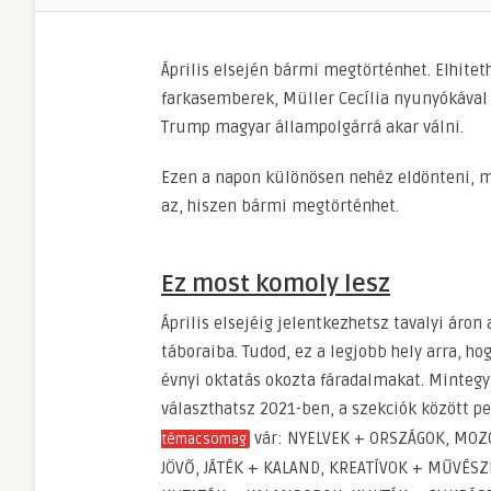
Április elsején bármi megtörténhet. Elhitet
farkasemberek, Müller Cecília nyunyókával 
Trump magyar állampolgárrá akar válni.
Ezen a napon különösen nehéz eldönteni, mi
az, hiszen bármi megtörténhet.
Ez most komoly lesz
Április elsejéig jelentkezhetsz tavalyi áro
táboraiba. Tudod, ez a legjobb hely arra, ho
évnyi oktatás okozta fáradalmakat. Mintegy
választhatsz 2021-ben, a szekciók között pe
vár: NYELVEK + ORSZÁGOK, MOZ
témacsomag
JÖVŐ, JÁTÉK + KALAND, KREATÍVOK + MŰVÉSZ