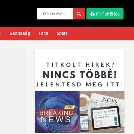
Hír Feltöltés
t
Gazdaság
Tech
Sport