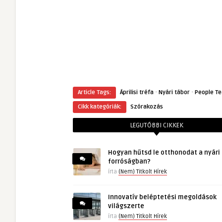
·
·
Article Tags:
Áprilisi tréfa
Nyári tábor
People T
Cikk kategóriák:
Szórakozás
LEGUTÓBBI CIKKEK
Hogyan hűtsd le otthonodat a nyári
forróságban?
írta
(Nem) Titkolt Hírek
Innovatív beléptetési megoldások
világszerte
írta
(Nem) Titkolt Hírek