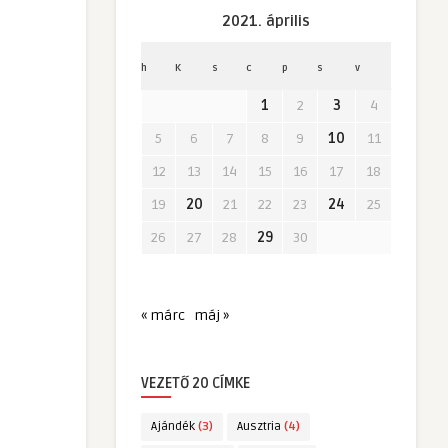
2021. április
h
K
s
c
p
s
v
1
2
3
4
5
6
7
8
9
10
11
12
13
14
15
16
17
18
19
20
21
22
23
24
25
26
27
28
29
30
« márc
máj »
VEZETŐ 20 CÍMKE
Ajándék
(3)
Ausztria
(4)