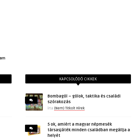
eam
KAPCSOLÓDÓ CIKKEK
Bombagól – gólok, taktika és családi
szórakozás
írta
(Nem) Titkolt Hírek
5 ok, amiért a magyar népmesék
társasjáték minden családban megállja a
helyét