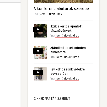
A konferenciabútorok szerepe
Írta
(Nem) Titkolt Hírek
Sziklakertbe ajánlott
dísznövények
írta
(Nem) Titkolt Hírek
Ajándékötletek minden
alkalomra
írta
(Nem) Titkolt Hírek
Így költözzünk vidékre
egyszerűen
írta
(Nem) Titkolt Hírek
CIKKEK NAPTÁR SZERINT