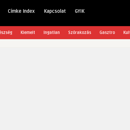
Címke Index
Kapcsolat
GYIK
észség
Kiemelt
Ingatlan
Szórakozás
Gasztro
Kul