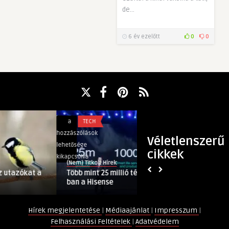
de…
6 év ezelőtt
0
0
Több
Miért
a
TECH
a
TECH
mint
fontos
hozzászólások
hozzászólások
Véletlenszerű
25
a
lehetősége
lehetősége
cikkek
millió
megfelelő
kikapcsolva
kikapcsolva
(Nem) Titkolt Hírek
(Nem) Titkolt H
tévét
szoláriumcs
t a
Több mint 25 millió tévét adott el 2020-
Miért fonto
adott
bejegyzésh
ban a Hisense
szoláriumc
el
2020-
Hírek megjelentetése
|
Médiaajánlat
|
Impresszum
|
ban
Felhasználási Feltételek
|
Adatvédelem
a