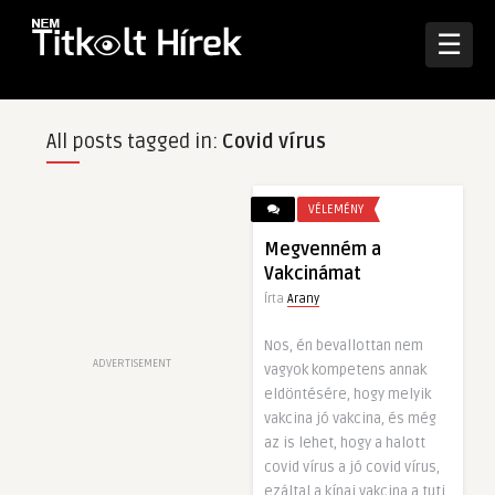
☰
All posts tagged in:
Covid vírus
VÉLEMÉNY
Megvenném a
Vakcinámat
Írta
Arany
Nos, én bevallottan nem
ADVERTISEMENT
vagyok kompetens annak
eldöntésére, hogy melyik
vakcina jó vakcina, és még
az is lehet, hogy a halott
covid vírus a jó covid vírus,
ezáltal a kínai vakcina a tuti,