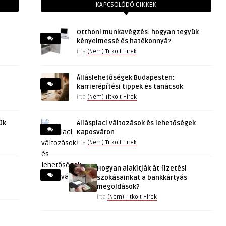
KAPCSOLÓDÓ CIKKEK
Otthoni munkavégzés: hogyan tegyük
kényelmessé és hatékonnyá?
írta
(Nem) Titkolt Hírek
Álláslehetőségek Budapesten:
karrierépítési tippek és tanácsok
írta
(Nem) Titkolt Hírek
ük
Álláspiaci változások és lehetőségek
Kaposváron
írta
(Nem) Titkolt Hírek
Hogyan alakítják át fizetési
szokásainkat a bankkártyás
megoldások?
írta
(Nem) Titkolt Hírek