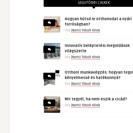
LEGUTÓBBI CIKKEK
Hogyan hűtsd le otthonodat a nyári
forróságban?
írta
(Nem) Titkolt Hírek
Innovatív beléptetési megoldások
világszerte
írta
(Nem) Titkolt Hírek
Otthoni munkavégzés: hogyan tegy
kényelmessé és hatékonnyá?
írta
(Nem) Titkolt Hírek
Mit tegyél, ha nem eszik a cicád?
írta
(Nem) Titkolt Hírek