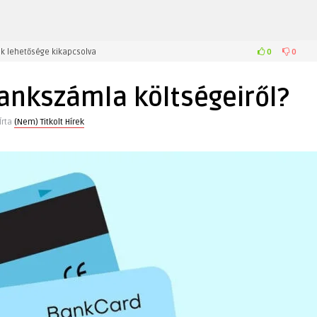
0
0
k lehetősége kikapcsolva
bankszámla költségeiről?
Írta
(Nem) Titkolt Hírek