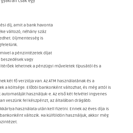
 gyakran csak egy
ési díj, amit a bank havonta
ke változó, néhány száz
jedhet. Díjmentesség is
gfelelünk.
 mivel a pénzintézetek díjat
s beszedések vagy
ltérőek lehetnek a pénzügyi műveletek típusától és a
nek két fő verziója van. Az ATM használatának és a
 a költsége. Előbbi bankonként változhat, és még attól is
 automatáját használjuk-e. Az első két felvétel ingyenes
kban veszünk fel készpénzt, az általában drágább.
kártya használata után kell fizetni. Ennek az éves díja is
 bankonként változik. Ha külföldön használjuk, akkor még
nzintézet.