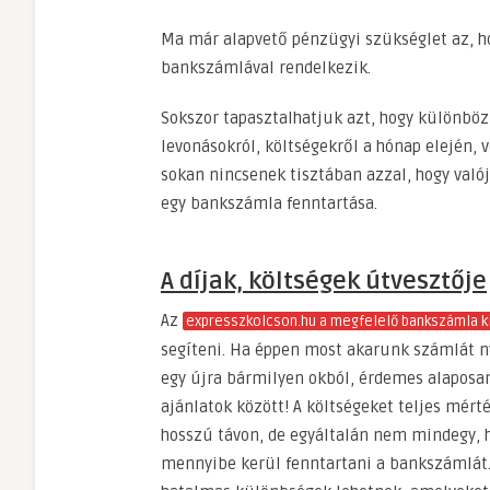
Ma már alapvető pénzügyi szükséglet az, h
bankszámlával rendelkezik.
Sokszor tapasztalhatjuk azt, hogy különbö
levonásokról, költségekről a hónap elején, 
sokan nincsenek tisztában azzal, hogy való
egy bankszámla fenntartása.
A díjak, költségek útvesztője
Az
expresszkolcson.hu a megfelelő bankszámla k
segíteni. Ha éppen most akarunk számlát ny
egy újra bármilyen okból, érdemes alaposan
ajánlatok között! A költségeket teljes mér
hosszú távon, de egyáltalán nem mindegy, 
mennyibe kerül fenntartani a bankszámlát.