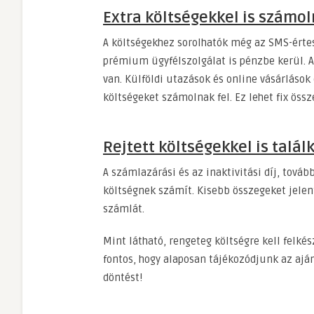
Extra költségekkel is számoln
A költségekhez sorolhatók még az SMS-értes
prémium ügyfélszolgálat is pénzbe kerül. A
van. Külföldi utazások és online vásárláso
költségeket számolnak fel. Ez lehet fix öss
Rejtett költségekkel is talá
A számlazárási és az inaktivitási díj, tová
költségnek számít. Kisebb összegeket jelen
számlát.
Mint látható, rengeteg költségre kell felké
fontos, hogy alaposan tájékozódjunk az ajá
döntést!