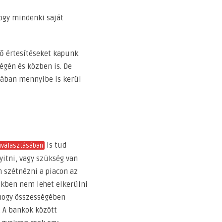
ogy mindenki saját
ző értesítéseket kapunk
végén és közben is. De
jában mennyibe is kerül
is tud
iválasztásában
itni, vagy szükség van
 szétnézni a piacon az
tékben nem lehet elkerülni
hogy összességében
 A bankok között