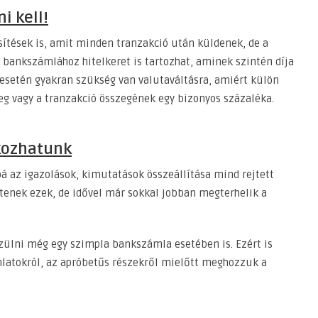
i kell!
ítések is, amit minden tranzakció után küldenek, de a
 bankszámlához hitelkeret is tartozhat, aminek szintén díja
k esetén gyakran szükség van valutaváltásra, amiért külön
zeg vagy a tranzakció összegének egy bizonyos százaléka.
lkozhatunk
bbá az igazolások, kimutatások összeállítása mind rejtett
tenek ezek, de idővel már sokkal jobban megterhelik a
szülni még egy szimpla bankszámla esetében is. Ezért is
nlatokról, az apróbetűs részekről mielőtt meghozzuk a