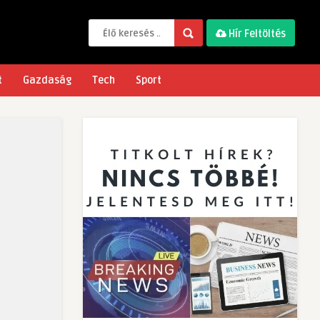
Hír Feltöltés
t
Gazdaság
Tech
Sport