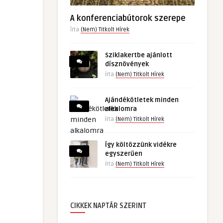
A konferenciabútorok szerepe
Írta
(Nem) Titkolt Hírek
Sziklakertbe ajánlott
dísznövények
írta
(Nem) Titkolt Hírek
Ajándékötletek minden
alkalomra
írta
(Nem) Titkolt Hírek
Így költözzünk vidékre
egyszerűen
írta
(Nem) Titkolt Hírek
CIKKEK NAPTÁR SZERINT