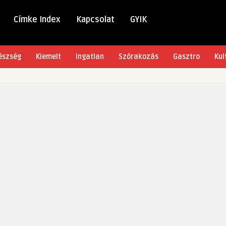
Címke Index
Kapcsolat
GYIK
észség
Kiemelt
Ingatlan
Szórakozás
Gasztro
Kul