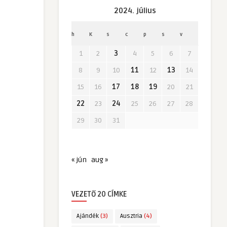
2024. július
h
K
s
c
p
s
v
1
2
3
4
5
6
7
8
9
10
11
12
13
14
15
16
17
18
19
20
21
22
23
24
25
26
27
28
29
30
31
« jún
aug »
VEZETŐ 20 CÍMKE
Ajándék
(3)
Ausztria
(4)