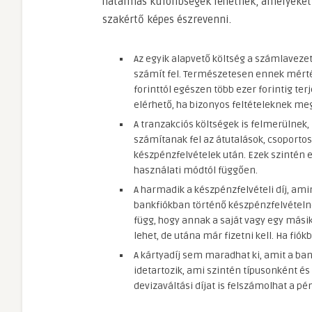
hatalmas különbségek lehetnek, amelyeket
szakértő képes észrevenni.
Az egyik alapvető költség a számlavezet
számít fel. Természetesen ennek mérté
forinttól egészen több ezer forintig ter
elérhető, ha bizonyos feltételeknek me
A tranzakciós költségek is felmerülnek,
számítanak fel az átutalások, csoporto
készpénzfelvételek után. Ezek szintén e
használati módtól függően.
A harmadik a készpénzfelvételi díj, ami
bankfiókban történő készpénzfelvételnek
függ, hogy annak a saját vagy egy másik
lehet, de utána már fizetni kell. Ha fió
A kártyadíj sem maradhat ki, amit a bank
idetartozik, ami szintén típusonként és
devizaváltási díjat is felszámolhat a pé