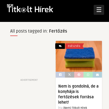
☰
All posts tagged in:
Fertőzés
EGÉSZSÉG
ADVERTISEMENT
Nem is gondolná, de a
konyhája is
fertőzések forrása
lehet!
Írta
(Nem) Titkolt Hírek