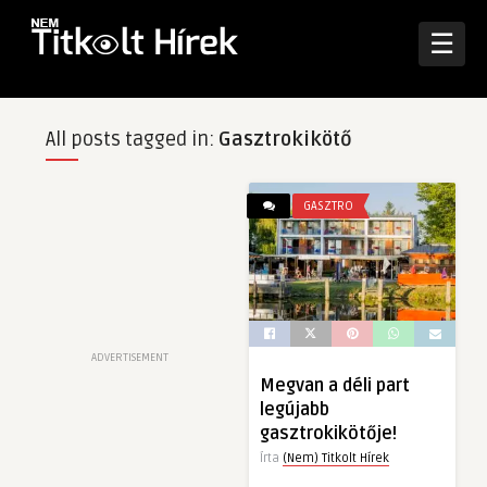
☰
All posts tagged in:
Gasztrokikötő
GASZTRO
ADVERTISEMENT
Megvan a déli part
legújabb
gasztrokikötője!
Írta
(Nem) Titkolt Hírek