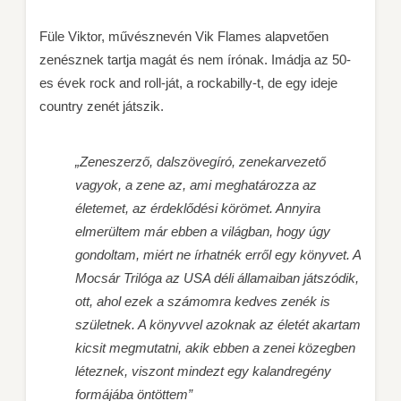
Füle Viktor, művésznevén Vik Flames alapvetően
zenésznek tartja magát és nem írónak. Imádja az 50-
es évek rock and roll-ját, a rockabilly-t, de egy ideje
country zenét játszik.
„Zeneszerző, dalszövegíró, zenekarvezető
vagyok, a zene az, ami meghatározza az
életemet, az érdeklődési körömet. Annyira
elmerültem már ebben a világban, hogy úgy
gondoltam, miért ne írhatnék erről egy könyvet. A
Mocsár Trilóga az USA déli államaiban játszódik,
ott, ahol ezek a számomra kedves zenék is
születnek. A könyvvel azoknak az életét akartam
kicsit megmutatni, akik ebben a zenei közegben
léteznek, viszont mindezt egy kalandregény
formájába öntöttem”