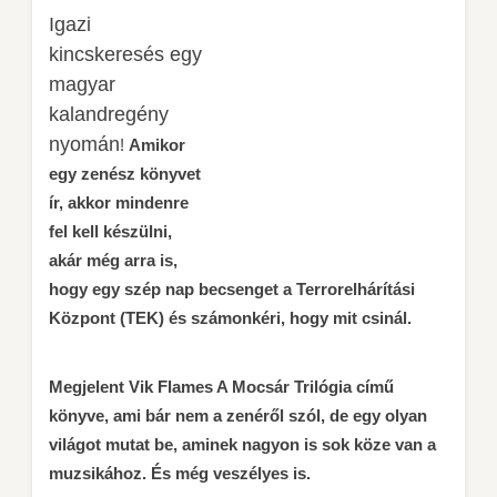
Igazi
kincskeresés egy
magyar
kalandregény
nyomán
!
Amikor
egy zenész könyvet
ír, akkor mindenre
fel kell készülni,
akár még arra is,
hogy egy szép nap becsenget a Terrorelhárítási
Központ (TEK) és számonkéri, hogy mit csinál.
Megjelent Vik Flames A Mocsár Trilógia című
könyve, ami bár nem a zenéről szól, de egy olyan
világot mutat be, aminek nagyon is sok köze van a
muzsikához. És még veszélyes is.