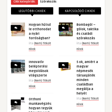
Cikk kategóriák:
Szórakozás
LEGUTÓBBI CIKKEK
KAPCSOLÓDÓ CIKKEK
Hogyan hűtsd
Bombagól –
le otthonodat
gólok, taktika
a nyári
és családi
forróságban?
szórakozás
írta
(Nem) Titkolt
írta
(Nem) Titkolt
Hírek
Hírek
Innovatív
5 ok, amiért a
beléptetési
magyar
megoldások
népmesék
világszerte
társasjáték
minden
írta
(Nem) Titkolt
családban
Hírek
megállja a
helyét
írta
(Nem) Titkolt
Otthoni
munkavégzés:
Hírek
hogyan tegyük