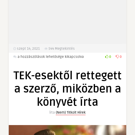
szept 14, 2021
544
Megtekintés
TEK-
0
0
a hozzászólások lehetősége kikapcsolva
esektől
rettegett
TEK-esektől rettegett
a
szerző,
a szerző, miközben a
miközben
a
könyvét írta
könyvét
írta
Írta
(Nem) Titkolt Hírek
bejegyzéshez