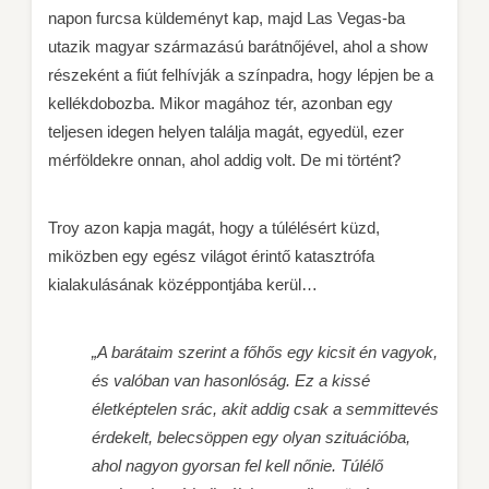
napon furcsa küldeményt kap, majd Las Vegas-ba
utazik magyar származású barátnőjével, ahol a show
részeként a fiút felhívják a színpadra, hogy lépjen be a
kellékdobozba. Mikor magához tér, azonban egy
teljesen idegen helyen találja magát, egyedül, ezer
mérföldekre onnan, ahol addig volt. De mi történt?
Troy azon kapja magát, hogy a túlélésért küzd,
miközben egy egész világot érintő katasztrófa
kialakulásának középpontjába kerül…
„A barátaim szerint a főhős egy kicsit én vagyok,
és valóban van hasonlóság. Ez a kissé
életképtelen srác, akit addig csak a semmittevés
érdekelt, belecsöppen egy olyan szituációba,
ahol nagyon gyorsan fel kell nőnie. Túlélő