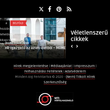
HR-
A
a
BELFÖLD
a
TECH
igazgató
Hyundai
hozzászólások
hozzászólások
Véletlenszerű
az
megvásárolná
lehetősége
lehetősége
cikkek
üzleti
a
kikapcsolva
kikapcsolva
(Nem) Titkolt Hírek
(Nem) Titkolt Hírek
életből
Boston
HR-igazgató az üzleti életből – MOME
A Hyundai megvásá
–
Dynamics
Dynamics robotfejl
MOME
robotfejlesztőt
bejegyzéshez
bejegyzéshez
Hírek megjelentetése
|
Médiaajánlat
|
Impresszum
|
Felhasználási Feltételek
|
Adatvédelem
Minden Jog Fenntartva © 2020 -
(Nem) Titkolt Hírek
Szerkesztőség