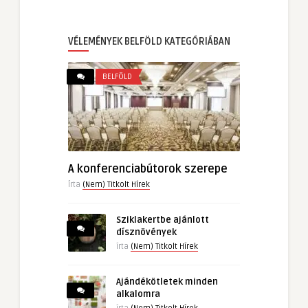
VÉLEMÉNYEK BELFÖLD KATEGÓRIÁBAN
BELFÖLD
A konferenciabútorok szerepe
Írta
(Nem) Titkolt Hírek
Sziklakertbe ajánlott
dísznövények
írta
(Nem) Titkolt Hírek
Ajándékötletek minden
alkalomra