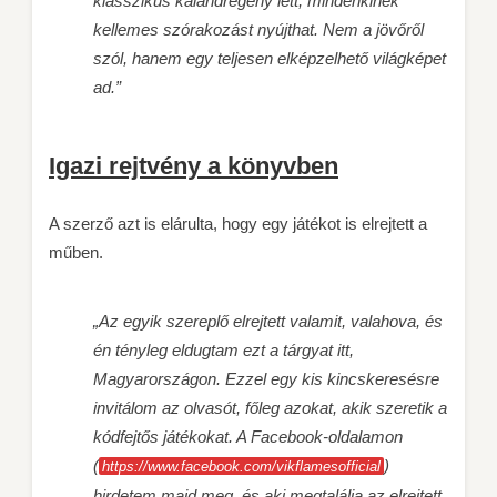
klasszikus kalandregény lett, mindenkinek
kellemes szórakozást nyújthat. Nem a jövőről
szól, hanem egy teljesen elképzelhető világképet
ad.”
Igazi rejtvény a könyvben
A szerző azt is elárulta, hogy egy játékot is elrejtett a
műben.
„Az egyik szereplő elrejtett valamit, valahova, és
én tényleg eldugtam ezt a tárgyat itt,
Magyarországon. Ezzel egy kis kincskeresésre
invitálom az olvasót, főleg azokat, akik szeretik a
kódfejtős játékokat. A Facebook-oldalamon
(
)
https://www.
facebook.com/vikflamesofficial
hirdetem majd meg, és aki megtalálja az elrejtett