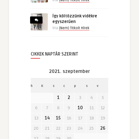
írta
(Nem) Titkolt Hírek
Így költözzünk vidékre
egyszerűen
írta
(Nem) Titkolt Hírek
CIKKEK NAPTÁR SZERINT
2021. szeptember
h
K
s
c
p
s
v
1
2
3
4
5
6
7
8
9
10
11
12
13
14
15
16
17
18
19
20
21
22
23
24
25
26
27
28
29
30