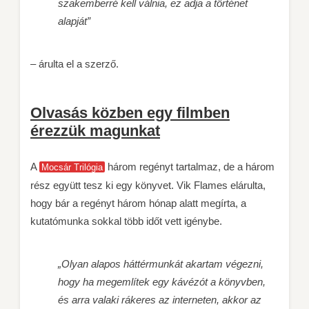
szakemberré kell válnia, ez adja a történet
alapját”
– árulta el a szerző.
Olvasás közben egy filmben
érezzük magunkat
A
három regényt tartalmaz, de a három
Mocsár Trilógia
rész együtt tesz ki egy könyvet. Vik Flames elárulta,
hogy bár a regényt három hónap alatt megírta, a
kutatómunka sokkal több időt vett igénybe.
„Olyan alapos háttérmunkát akartam végezni,
hogy ha megemlítek egy kávézót a könyvben,
és arra valaki rákeres az interneten, akkor az