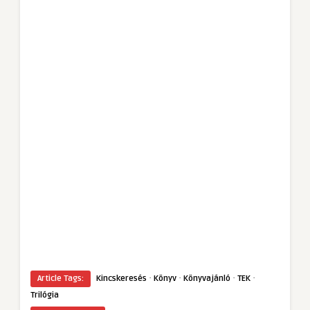
·
·
·
·
Article Tags:
Kincskeresés
Könyv
Könyvajánló
TEK
Trilógia