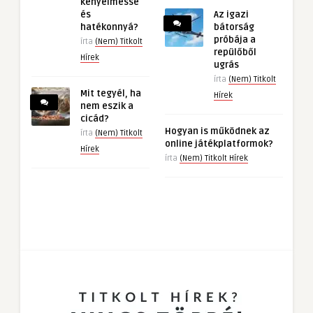
kényelmessé
és
Az igazi
hatékonnyá?
bátorság
próbája a
írta
(Nem) Titkolt
repülőből
Hírek
ugrás
írta
(Nem) Titkolt
Mit tegyél, ha
Hírek
nem eszik a
cicád?
Hogyan is működnek az
írta
(Nem) Titkolt
online játékplatformok?
Hírek
írta
(Nem) Titkolt Hírek