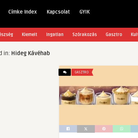
Címke Index
Kapcsolat
GYIK
észség
Kiemelt
Ingatlan
Szórakozás
Gasztro
Kul
d in:
Hideg Kávéhab
GASZTRO