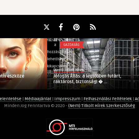
Jófogás
a
GAZDASÁG
Állás:
hozzászólások
a
lehetősége
legtöbben
kikapcsolva
(Nem) Titkolt Hírek
futárt,
eatív eszköze
Jófogás Állás: a legtöbben futárt,
raktárost,
raktárost, biztonsági � ...
biztonsági
őrt
elentetése
|
Médiaajánlat
|
Impresszum
|
Felhasználási Feltételek
|
A
és
Minden Jog Fenntartva © 2020 -
(Nem) Titkolt Hírek Szerkesztőség
takarítót
keresnek
bejegyzéshez