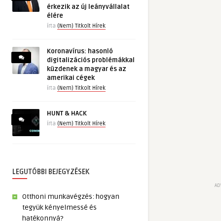
érkezik az új leányvállalat
élére
írta
(Nem) Titkolt Hírek
Koronavírus: hasonló
digitalizációs problémákkal
küzdenek a magyar és az
amerikai cégek
írta
(Nem) Titkolt Hírek
HUNT & HACK
írta
(Nem) Titkolt Hírek
LEGUTÓBBI BEJEGYZÉSEK
AD
Otthoni munkavégzés: hogyan
tegyük kényelmessé és
hatékonnyá?