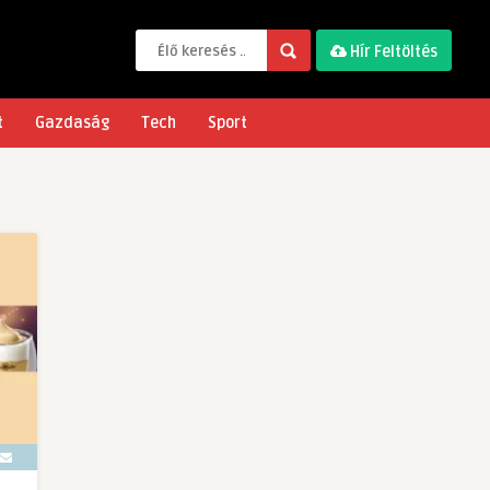
Hír Feltöltés
t
Gazdaság
Tech
Sport