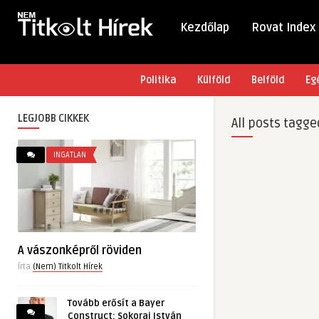
Kezdőlap
Rovat Index
Politika
Külföld
Belföld
Eg
LEGJOBB CIKKEK
All posts tagge
INGATLAN
A vászonképről röviden
Írta
(Nem) Titkolt Hírek
Tovább erősít a Bayer
Construct: Sokorai István