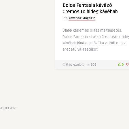
Dolce Fantasia kávézó
Cremosito hideg kávéhab
Írta
Kavehaz Magazin
Újabb kellemes olasz meglepetés.
Dolce Fantasia kávézó Cremosito hide
kávéhab kínálata bővíti a valódi olasz
eredetű választékot.
6 év ezelőtt
908
0
VERTISEMENT