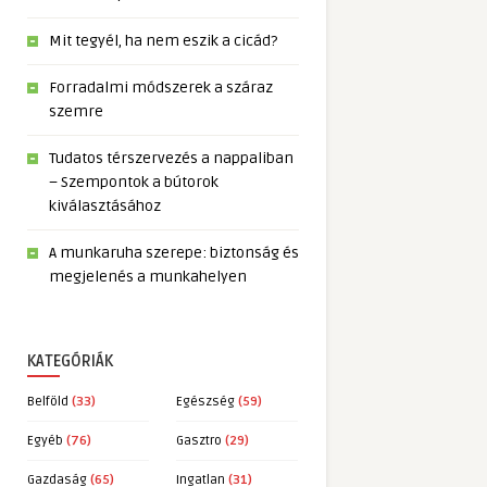
Mit tegyél, ha nem eszik a cicád?
Forradalmi módszerek a száraz
szemre
Tudatos térszervezés a nappaliban
– Szempontok a bútorok
kiválasztásához
A munkaruha szerepe: biztonság és
megjelenés a munkahelyen
KATEGÓRIÁK
Belföld
(33)
Egészség
(59)
Egyéb
(76)
Gasztro
(29)
Gazdaság
(65)
Ingatlan
(31)