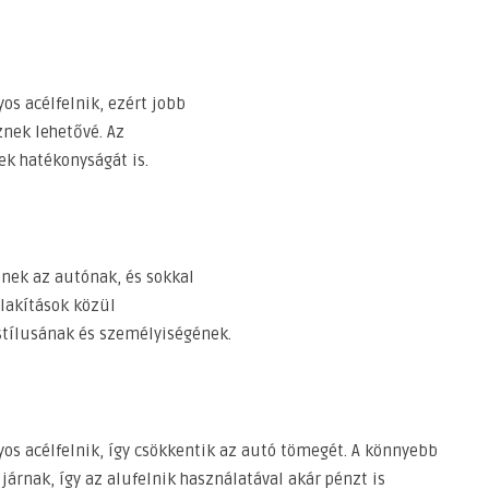
s acélfelnik, ezért jobb
nek lehetővé. Az
ek hatékonyságát is.
nek az autónak, és sokkal
alakítások közül
stílusának és személyiségének.
s acélfelnik, így csökkentik az autó tömegét. A könnyebb
árnak, így az alufelnik használatával akár pénzt is