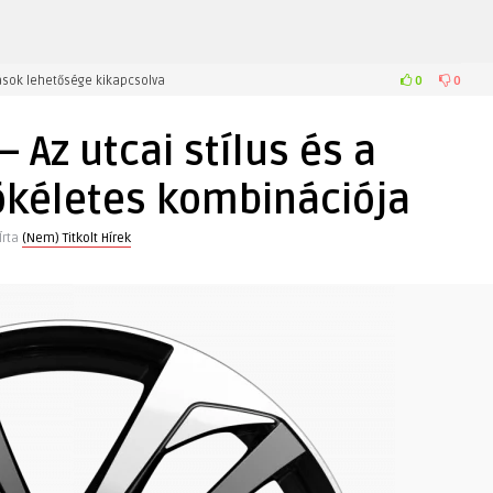
0
0
sok lehetősége kikapcsolva
– Az utcai stílus és a
ökéletes kombinációja
Írta
(Nem) Titkolt Hírek
a
z