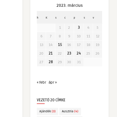
2023. március
h
K
s
c
p
s
v
1
2
3
4
5
6
7
8
9
10
11
12
13
14
15
16
17
18
19
20
21
22
23
24
25
26
27
28
29
30
31
« febr
ápr »
VEZETŐ 20 CÍMKE
Ajándék
(3)
Ausztria
(4)