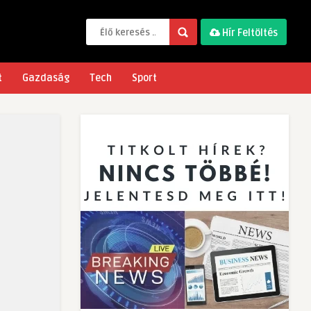
Hír Feltöltés
t
Gazdaság
Tech
Sport