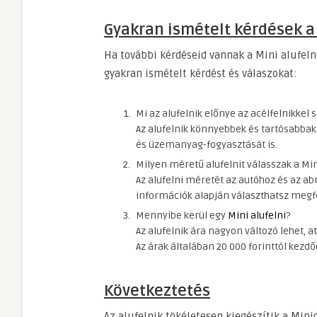
Gyakran ismételt kérdések a 
Ha további kérdéseid vannak a Mini alufeln
gyakran ismételt kérdést és válaszokat:
Mi az alufelnik előnye az acélfelnikkel
Az alufelnik könnyebbek és tartósabbak 
és üzemanyag-fogyasztását is.
Milyen méretű alufelnit válasszak a Mi
Az alufelni méretét az autóhoz és az ab
információk alapján választhatsz megfe
Mennyibe kerül egy
Mini alufelni
?
Az alufelnik ára nagyon változó lehet, 
Az árak általában 20 000 forinttól kezdőd
Következtetés
Az alufelnik tökéletesen kiegészítik a Mini