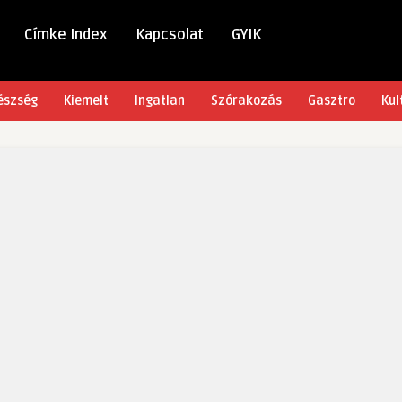
Címke Index
Kapcsolat
GYIK
észség
Kiemelt
Ingatlan
Szórakozás
Gasztro
Kul