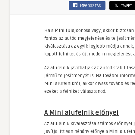
MEGOSZTÁS
TWEET
Ha a Mini tulajdonosa vagy, akkor biztosan
fontos az autód megjelenése és teljesítmén
kiválasztása az egyik legjobb módja annak, h
kopott felniket és új, modern megjelenést 
Az alufelnik javíthatják az autód stabilitásá
jármű teljesítményét is. Ha további inform
Mini alufelnikről, akkor olvass tovább és f
ezeket a felniket választanod.
A Mini alufelnik előnyei
Az alufelnik kiválasztása számos előnnyel já
javítja. Itt van néhány előnye a Mini alufel