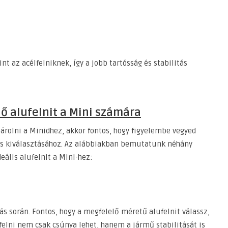
t az acélfelniknek, így a jobb tartósság és stabilitás
ő alufelnit a Mini számára
sárolni a Minidhez, akkor fontos, hogy figyelembe vegyed
us kiválasztásához. Az alábbiakban bemutatunk néhány
eális alufelnit a Mini-hez:
ás során. Fontos, hogy a megfelelő méretű alufelnit válassz,
felni nem csak csúnya lehet, hanem a jármű stabilitását is