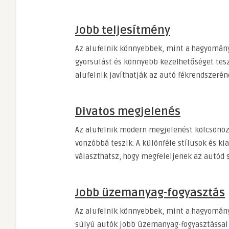
Jobb teljesítmény
Az alufelnik könnyebbek, mint a hagyományo
gyorsulást és könnyebb kezelhetőséget tesz
alufelnik javíthatják az autó fékrendszerén
Divatos megjelenés
Az alufelnik modern megjelenést kölcsönöz
vonzóbbá teszik. A különféle stílusok és ki
választhatsz, hogy megfeleljenek az autód 
Jobb üzemanyag-fogyasztás
Az alufelnik könnyebbek, mint a hagyományo
súlyú autók jobb üzemanyag-fogyasztással j