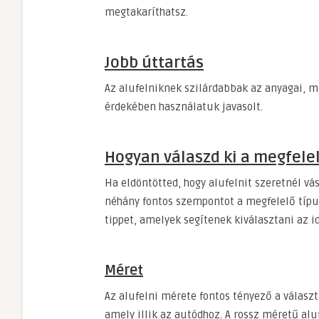
megtakaríthatsz.
Jobb úttartás
Az alufelniknek szilárdabbak az anyagai, min
érdekében használatuk javasolt.
Hogyan válaszd ki a megfelel
Ha eldöntötted, hogy alufelnit szeretnél vá
néhány fontos szempontot a megfelelő típ
tippet, amelyek segítenek kiválasztani az id
Méret
Az alufelni mérete fontos tényező a választ
amely illik az autódhoz. A rossz méretű alu