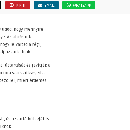
PIN IT
EMAIL
WHATSAPP
 tudod, hogy mennyire
ye. Az alufelnik
ogy felváltsd a régi,
adj az autódnak.
t, úttartását és javítják a
ációra van szükséged a
edezd fel, miért érdemes
r, és az autó külsejét is
niknek: