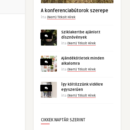
A konferenciabútorok szerepe
Írta
(Nem) Titkolt Hírek
Sziklakertbe ajánlott
dísznövények
írta
(Nem) Titkolt Hírek
Ajándékötletek minden
alkalomra
írta
(Nem) Titkolt Hírek
Így költözzünk vidékre
egyszerűen
írta
(Nem) Titkolt Hírek
CIKKEK NAPTÁR SZERINT