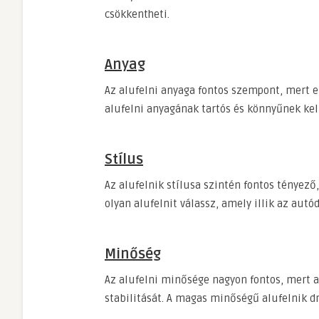
csökkentheti.
Anyag
Az alufelni anyaga fontos szempont, mert ez
alufelni anyagának tartós és könnyűnek kell
Stílus
Az alufelnik stílusa szintén fontos tényező
olyan alufelnit válassz, amely illik az autó
Minőség
Az alufelni minősége nagyon fontos, mert a
stabilitását. A magas minőségű alufelnik d