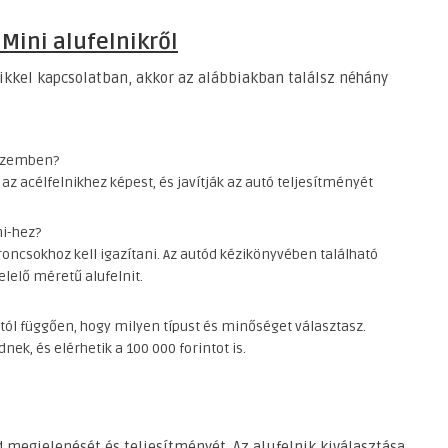
Mini alufelnikről
ikkel kapcsolatban, akkor az alábbiakban találsz néhány
 szemben?
az acélfelnikhez képest, és javítják az autó teljesítményét
ni-hez?
roncsokhoz kell igazítani. Az autód kézikönyvében található
lelő méretű alufelnit.
attól függően, hogy milyen típust és minőséget választasz.
nek, és elérhetik a 100 000 forintot is.
d megjelenését és teljesítményét. Az alufelnik kiválasztása