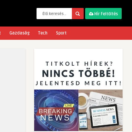
Hír Feltöltés
t
Gazdaság
Tech
Sport