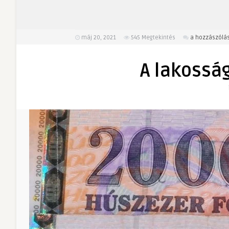
A
máj 20, 2021
545
Megtekintés
a hozzászólás
lakosság
fizetőképess
A lakossá
bejegyzéshez