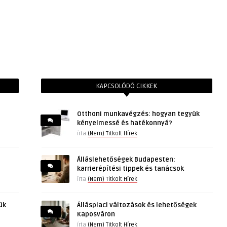
KAPCSOLÓDÓ CIKKEK
Otthoni munkavégzés: hogyan tegyük
kényelmessé és hatékonnyá?
írta
(Nem) Titkolt Hírek
Álláslehetőségek Budapesten:
karrierépítési tippek és tanácsok
írta
(Nem) Titkolt Hírek
ük
Álláspiaci változások és lehetőségek
Kaposváron
írta
(Nem) Titkolt Hírek