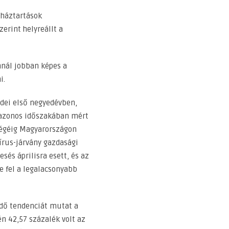
 háztartások
erint helyreállt a
nál jobban képes a
i.
 idei első negyedévben,
v azonos időszakában mért
végéig Magyarországon
írus-járvány gazdasági
sés áprilisra esett, és az
e fel a legalacsonyabb
edő tendenciát mutat a
n 42,57 százalék volt az