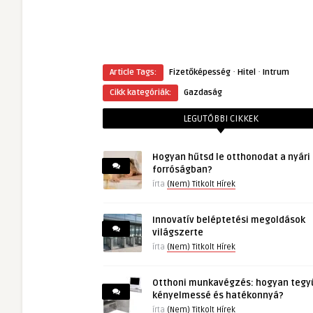
·
·
Article Tags:
Fizetőképesség
Hitel
Intrum
Cikk kategóriák:
Gazdaság
LEGUTÓBBI CIKKEK
Hogyan hűtsd le otthonodat a nyári
forróságban?
írta
(Nem) Titkolt Hírek
Innovatív beléptetési megoldások
világszerte
írta
(Nem) Titkolt Hírek
Otthoni munkavégzés: hogyan tegy
kényelmessé és hatékonnyá?
írta
(Nem) Titkolt Hírek