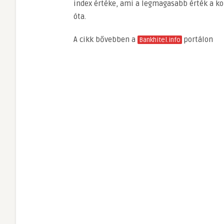
index értéke, ami a legmagasabb érték a ko
óta.
A cikk bővebben a
portálon
Bankhitel.info