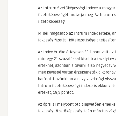
Az Intrum fizetőképességi indexe a magyar
fizetőképességét mutatja meg. Az Intrum sz
fizetőképesség.
Minél magasabb az Intrum index értéke, an
lakosság fizetési kötelezettségeit teljesíten
Az index értéke átlagosan 39,1 pont volt az
mintegy 21 százalékkal kisebb a tavalyi é
értéknél, azonban a tavalyi első negyedév 
még kevésbé voltak érzékelhetők a koronav
hatásai. Hazánkban a nagy gazdasági visszae
Intrum fizetőképességi indexe is ekkor vett
értéket, 18,9 pontot.
Az áprilisi mélypont óta alapvetően emelk
lakossági fizetőképesség. Idén március végé