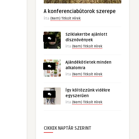
A konferenciabútorok szerepe
Írta
(Nem) Titkolt Hírek
Sziklakertbe ajánlott
dísznövények
írta
(Nem) Titkolt Hírek
Ajándékötletek minden
alkalomra
írta
(Nem) Titkolt Hírek
Így költözzünk vidékre
egyszerűen
írta
(Nem) Titkolt Hírek
CIKKEK NAPTÁR SZERINT