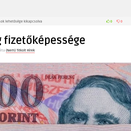
0
0
ok lehetősége kikapcsolva
ége
g fizetőképessége
Írta
(Nem) Titkolt Hírek