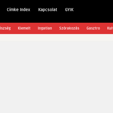
Címke Index
Kapcsolat
GYIK
észség
Kiemelt
Ingatlan
Szórakozás
Gasztro
Kul