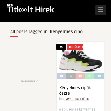
☰
All posts tagged in:
Kényelmes cipő
BELFÖLD
ADVERTISEMENT
Kényelmes cipők
őszre
Írta
(Nem) Titkolt Hírek
A stílusos és kényelmes