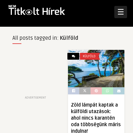
☰
All posts tagged in:
Külföld
KÜLFÖLD
ADVERTISEMENT
Zöld lámpát kaptak a
külföldi utazások:
ahol nincs karantén
oda többségünk máris
indulna!