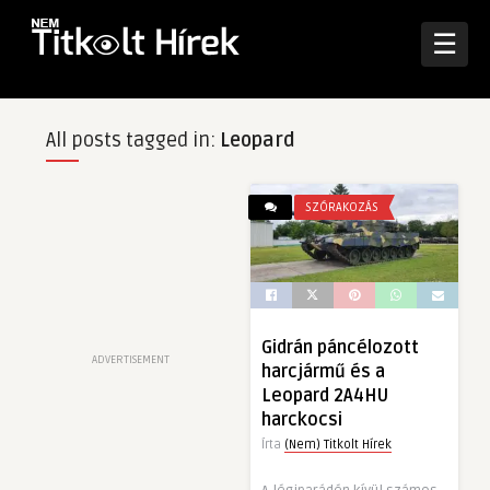
☰
All posts tagged in:
Leopard
SZÓRAKOZÁS
Gidrán páncélozott
ADVERTISEMENT
harcjármű és a
Leopard 2A4HU
harckocsi
Írta
(Nem) Titkolt Hírek