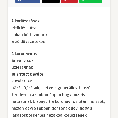
A korlátozások
eltörlése óta
sokan költöznének
a zöldövezetekbe
A koronavírus
járvány sok
üzletágnak
jelentett bevétel
kiesést. Az
házfelújítások, illetve a generálkivitelezés
területein azonban éppen hogy pozitív
hatásúnak bizonyult a koronavírus utáni helyzet,
hiszen egyre többen döntenek úgy, hogy a
lakásokból kertes házakba költözzenek.