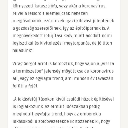
környezeti katasztrófa, vagy akár a koronavírus.
Mivel a felsorolt elemek csak nehezen
megjósolhatók, ezért ezek igazi kihívást jelentenek
a gazdaság szereplőinek, így az építőiparnak is. A
megnövekedett felújítási kedv miatt adódott némi
logisztikai és kivitelezési megtorpanás, de jó úton
haladunk”.
Virág Gergőt arról is kérdeztük, hogy vajon a „vissza
a természetbe” jelenség mögött csak a koronavírus
áll, vagy ez egyfajta trend, ami minden év tavaszán
felüti a fejét.
„A lakásfelújításokon kívül családi házak építésével
is foglalkozunk. Az elmúlt időszakban pedig
megindult egyfajta trend, hogy az emberek a
lakásokból a zöldövezetekbe költözzenek ki, hogy