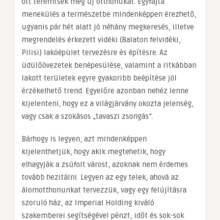
ott teremtsék meg új otthonukat. Egyfajta
menekülés a természetbe mindenképpen érezhető,
ugyanis pár hét alatt jó néhány megkeresés, illetve
megrendelés érkezett vidéki (Balaton felvidéki,
Pilisi) lakóépület tervezésre és építésre. Az
üdülőövezetek benépesülése, valamint a ritkábban
lakott területek egyre gyakoribb beépítése jól
érzékelhető trend. Egyelőre azonban nehéz lenne
kijelenteni, hogy ez a világjárvány okozta jelenség,
vagy csak a szokásos „tavaszi zsongás”.
Bárhogy is legyen, azt mindenképpen
kijelenthetjük, hogy akik megtehetik, hogy
elhagyják a zsúfolt várost, azoknak nem érdemes
tovább hezitálni. Legyen az egy telek, ahová az
álomotthonunkat tervezzük, vagy egy felújításra
szoruló ház, az Imperial Holding kiváló
szakemberei segítségével pénzt, időt és sok-sok