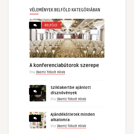
VÉLEMÉNYEK BELFÖLD KATEGÓRIÁBAN
BELFÖLD
A konferenciabútorok szerepe
Írta
(Nem) Titkolt Hírek
Sziklakertbe ajánlott
dísznövények
írta
(Nem) Titkolt Hírek
Ajándékötletek minden
alkalomra
írta
(Nem) Titkolt Hírek