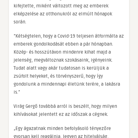
kifejtette, miként változott meg az emberek
elképzelése az otthonukról az elmúlt hónapok
során.
”Kétségtelen, hogy a Covid-19 teljesen átformálta az
emberek gondolkodását ebben a pár hónapban.
Közép- és hosszútávon mindenre kihat majd a
jelenség, megváltoznak szokásaink, igényeink.
Tudat alatt vagy akár tudatosan is kerüljük a
zsúfolt helyeket, és törvényszerű, hogy így
gondolunk a mindennapi életünk terére, a lakásra
is.”
Virág Gergő továbbá arról is beszélt, hogy milyen
kihívásokat jelentett ez az időszak a cégnek.
„Egy ágazatnak minden befolyásoló tényezőre
gyorsan kell reagálnia, legyen az hitelválság,