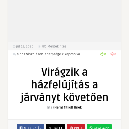
júl 13, 2020
785
Megtekintés
Virágzik
0
0
a hozzászólások lehetősége kikapcsolva
a
házfelújítás
Virágzik a
a
járványt
házfelújítás a
követően
bejegyzéshez
járványt követően
Írta
(Nem) Titkolt Hírek
MEGOSZTÁS
TWEET
PIN IT
WHATSAPP