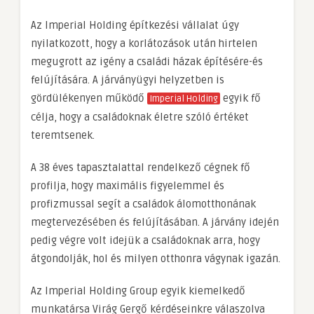
Az Imperial Holding építkezési vállalat úgy
nyilatkozott, hogy a korlátozások után hirtelen
megugrott az igény a családi házak építésére-és
felújítására. A járványügyi helyzetben is
gördülékenyen működő
egyik fő
Imperial Holding
célja, hogy a családoknak életre szóló értéket
teremtsenek.
A 38 éves tapasztalattal rendelkező cégnek fő
profilja, hogy maximális figyelemmel és
profizmussal segít a családok álomotthonának
megtervezésében és felújításában. A járvány idején
pedig végre volt idejük a családoknak arra, hogy
átgondolják, hol és milyen otthonra vágynak igazán.
Az Imperial Holding Group egyik kiemelkedő
munkatársa Virág Gergő kérdéseinkre válaszolva