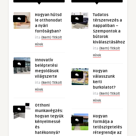
Hogyan hűtsd
Tudatos
le otthonodat
térszervezés a
a nyári
nappaliban –
forróságban?
Szempontok a
bútorok
írta
(Nem) Titkolt
kiválasztásához
Hírek
írta
(Nem) Titkolt
Hírek
Innovatív
beléptetési
megoldások
Hogyan
világszerte
válasszunk
kerti
írta
(Nem) Titkolt
burkolatot?
Hírek
írta
(Nem) Titkolt
Hírek
Otthoni
munkavégzés:
hogyan tegyük
Hogyan
kényelmessé
formálja a
és
tetőszigetelés
hatékonnyá?
rétegrendje az