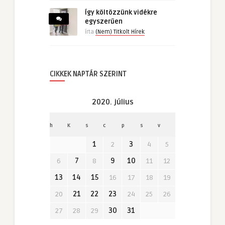
Így költözzünk vidékre
egyszerűen
írta
(Nem) Titkolt Hírek
CIKKEK NAPTÁR SZERINT
2020. július
h
K
s
c
p
s
v
1
2
3
4
5
6
7
8
9
10
11
12
13
14
15
16
17
18
19
20
21
22
23
24
25
26
27
28
29
30
31