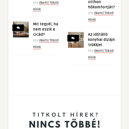
otthon
írta
(Nem) Titkolt
hőkomfortját?
Hírek
írta
(Nem) Titkolt
Hírek
Mit tegyél, ha
nem eszik a
cicád?
Az időtálló
konyhai dizájn
írta
(Nem) Titkolt
trükkjei
Hírek
írta
(Nem) Titkolt
Hírek