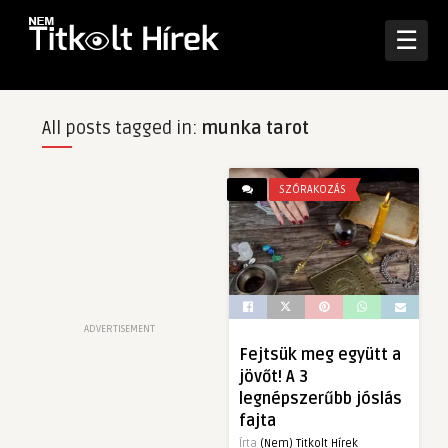
☰
All posts tagged in:
munka tarot
SZÓRAKOZÁS
ADVERTISEMENT
Fejtsük meg együtt a
jövőt! A 3
legnépszerűbb jóslás
fajta
Írta
(Nem) Titkolt Hírek