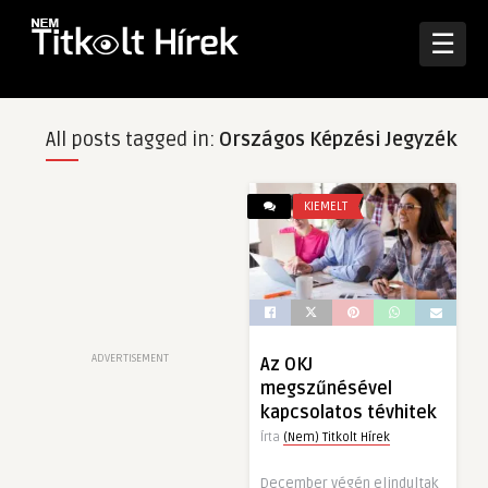
☰
All posts tagged in:
Országos Képzési Jegyzék
KIEMELT
ADVERTISEMENT
Az OKJ
megszűnésével
kapcsolatos tévhitek
Írta
(Nem) Titkolt Hírek
December végén elindultak