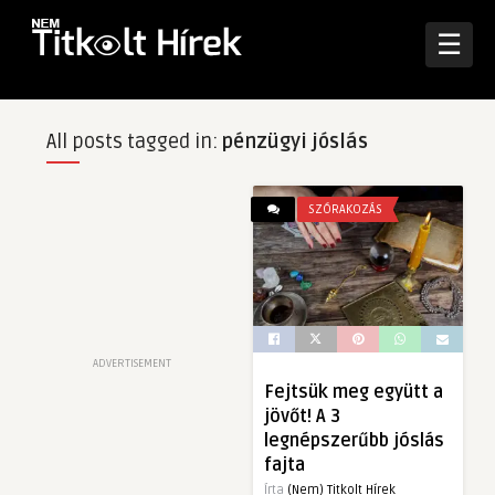
☰
All posts tagged in:
pénzügyi jóslás
SZÓRAKOZÁS
ADVERTISEMENT
Fejtsük meg együtt a
jövőt! A 3
legnépszerűbb jóslás
fajta
Írta
(Nem) Titkolt Hírek