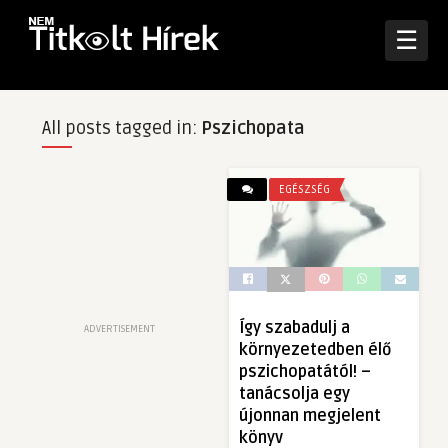
☰
All posts tagged in:
Pszichopata
EGÉSZSÉG
Így szabadulj a
ADVERTISEMENT
környezetedben élő
pszichopatától! –
tanácsolja egy
újonnan megjelent
könyv